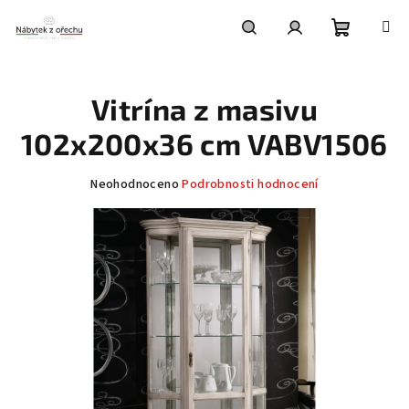
Přejít
na
obsah
Nákupní
Hledat
Přihlášení
Vitrína z masivu
košík
102x200x36 cm VABV1506
Průměrné
Neohodnoceno
Podrobnosti hodnocení
hodnocení
produktu
je
0,0
z
5
hvězdiček.