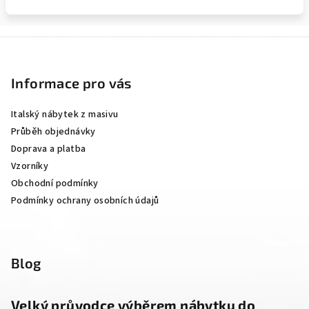
Z
á
p
Informace pro vás
a
Italský nábytek z masivu
t
Průběh objednávky
í
Doprava a platba
Vzorníky
Obchodní podmínky
Podmínky ochrany osobních údajů
Blog
Velký průvodce výběrem nábytku do