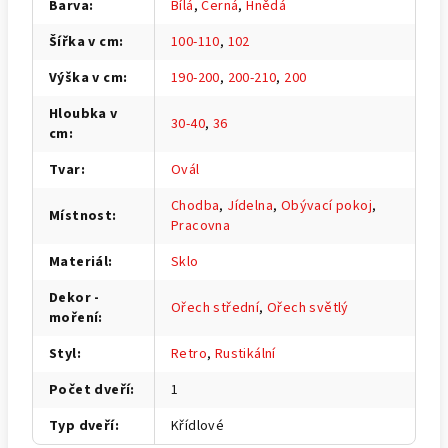
Barva
:
Bílá
,
Černá
,
Hnědá
Šířka v cm
:
100-110
,
102
Výška v cm
:
190-200
,
200-210
,
200
Hloubka v
30-40
,
36
cm
:
Tvar
:
Ovál
Chodba
,
Jídelna
,
Obývací pokoj
,
Místnost
:
Pracovna
Materiál
:
Sklo
Dekor -
Ořech střední
,
Ořech světlý
moření
:
Styl
:
Retro
,
Rustikální
Počet dveří
:
1
Typ dveří
:
Křídlové