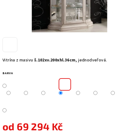
Vitrína z masivu
š.102xv.200xhl.36cm,
jednodveřová.
BARVA
od
69 294 Kč
Měrná