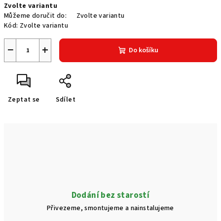
Zvolte variantu
cena:
Můžeme doručit do:
Zvolte variantu
Kód:
Zvolte variantu
−
+
Do košíku
Zeptat se
Sdílet
Dodání bez starostí
Přivezeme, smontujeme a nainstalujeme