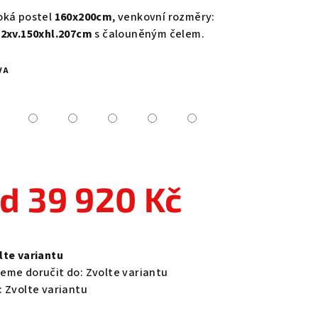
duktu
oká postel
160x200cm
, venkovní rozměry:
82xv.150xhl.207cm
s čalouněným čelem.
VA
zdiček.
od
39 920 Kč
ná
a:
lte variantu
eme doručit do:
Zvolte variantu
:
Zvolte variantu