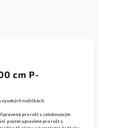
00 cm P-
a vysokých nožičkách.
připravená pro rošt s celokovovým
ání postel upravíme pro rošt s