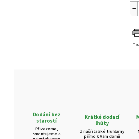
−
Ti
Dodání bez
Krátké dodací
M
starostí
lhůty
Přivezeme,
Z naší italské truhlárny
smontujeme a
přímo k Vám domů