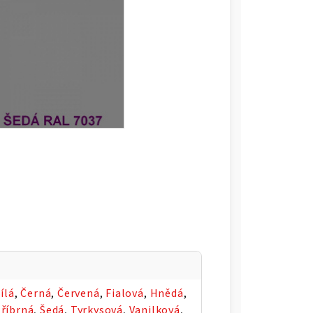
ílá
,
Černá
,
Červená
,
Fialová
,
Hnědá
,
tříbrná
,
Šedá
,
Tyrkysová
,
Vanilková
,