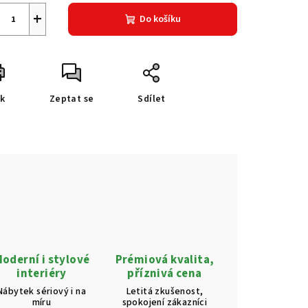
+
Do košíku
sk
Zeptat se
Sdílet
oderní i stylové
Prémiová kvalita,
interiéry
příznivá cena
Nábytek sériový i na
Letitá zkušenost,
míru
spokojení zákazníci