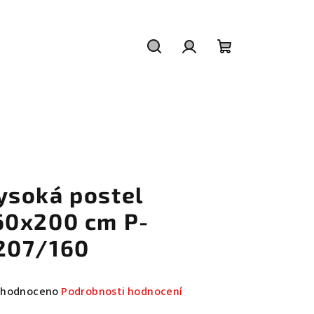
Hledat
Přihlášení
Nákupní
košík
ysoká postel
60x200 cm P-
207/160
měrné
hodnoceno
Podrobnosti hodnocení
nocení