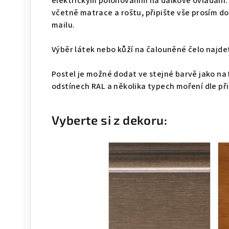
elektrickým polohováním na dálkové ovládání.
včetně matrace a roštu, připište vše prosím 
mailu.
Výběr látek nebo kůží na čalouněné čelo naj
Postel je možné dodat ve stejné barvě jako na 
odstínech RAL a několika typech moření dle př
Vyberte si z dekoru: