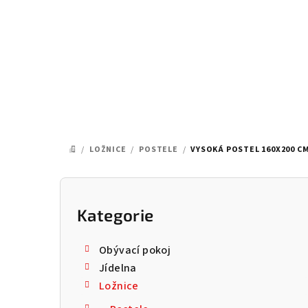
Přejít
na
obsah
/
LOŽNICE
/
POSTELE
/
VYSOKÁ POSTEL 160X200 CM
DOMŮ
P
o
Kategorie
Přeskočit
kategorie
s
Obývací pokoj
t
Jídelna
Ložnice
r