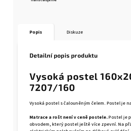
nainstalujeme
Popis
Diskuze
Detailní popis produktu
Vysoká postel 160x2
7207/160
Vysoká postel s čalouněným čelem. Postel je n
Matrace a rošt není v ceně postele.
Postel je 
obvodem, který postel ještě více zpevní. Na př