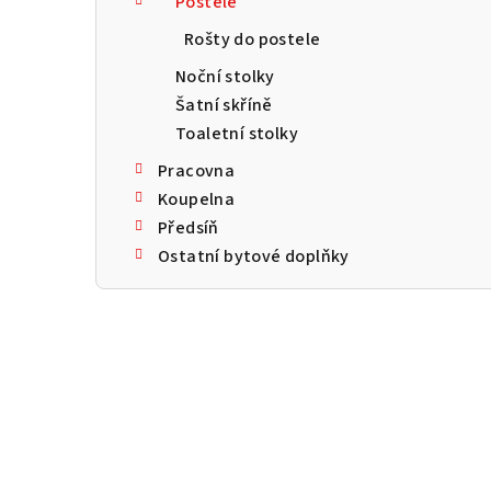
Postele
a
Rošty do postele
n
Noční stolky
n
Šatní skříně
Toaletní stolky
í
Pracovna
p
Koupelna
a
Předsíň
Ostatní bytové doplňky
n
e
l