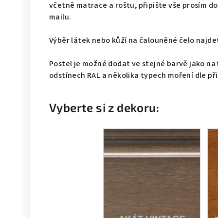
včetně matrace a roštu, připište vše prosím 
mailu.
Výběr látek nebo kůží na čalouněné čelo naj
Postel je možné dodat ve stejné barvě jako na 
odstínech RAL a několika typech moření dle př
Vyberte si z dekoru: