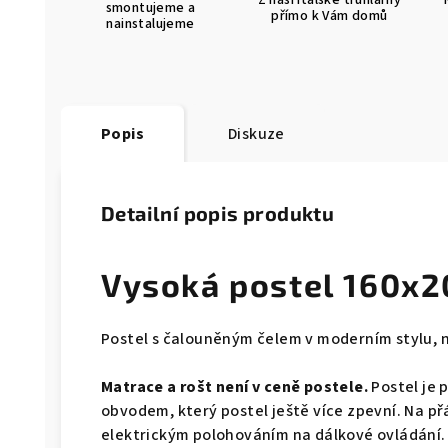
Z naší italské truhlárny
smontujeme a
přímo k Vám domů
nainstalujeme
Popis
Diskuze
Detailní popis produktu
Vysoká postel 160x2
Postel s čalouněným čelem v moderním stylu, 
Matrace a rošt není v ceně postele.
Postel je 
obvodem, který postel ještě více zpevní. Na př
elektrickým polohováním na dálkové ovládání.