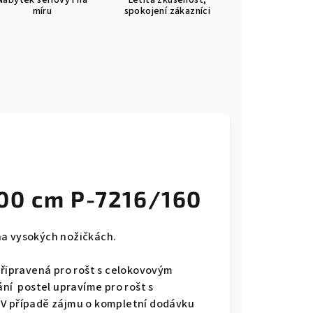
Nábytek sériový i na
Letitá zkušenost,
míru
spokojení zákazníci
00 cm P-7216/160
na vysokých nožičkách.
připravená pro rošt s celokovovým
ání postel upravíme pro rošt s
 V případě zájmu o kompletní dodávku