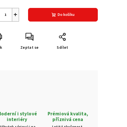
+
Do košíku
sk
Zeptat se
Sdílet
oderní i stylové
Prémiová kvalita,
interiéry
příznivá cena