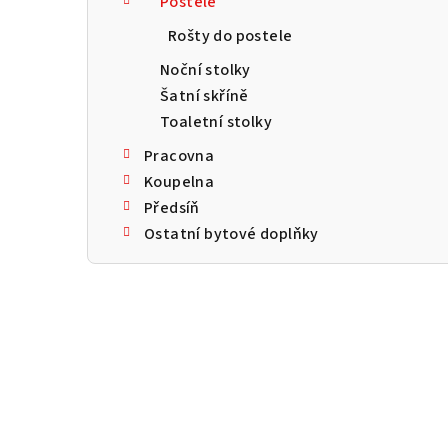
Postele
a
Rošty do postele
n
Noční stolky
n
Šatní skříně
Toaletní stolky
í
Pracovna
p
Koupelna
a
Předsíň
Ostatní bytové doplňky
n
e
l