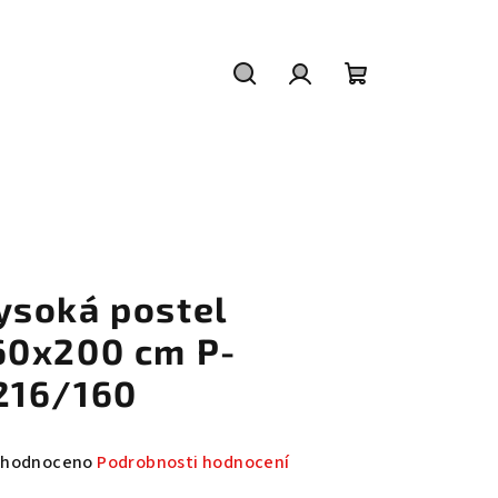
Hledat
Přihlášení
Nákupní
košík
ysoká postel
60x200 cm P-
216/160
měrné
hodnoceno
Podrobnosti hodnocení
nocení