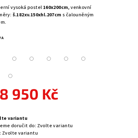
duktu
erní vysoká postel
160x200cm
, venkovní
měry:
š.182xv.150xhl.207cm
s čalouněným
em.
VA
zdiček.
8 950 Kč
ná
a:
lte variantu
eme doručit do:
Zvolte variantu
:
Zvolte variantu