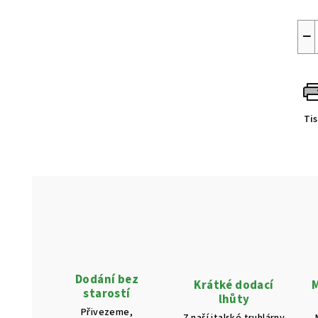
−
Ti
Dodání bez
Krátké dodací
M
starostí
lhůty
Přivezeme,