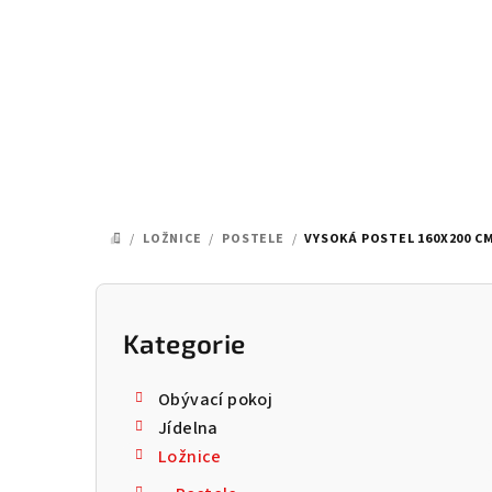
Přejít
na
obsah
/
LOŽNICE
/
POSTELE
/
VYSOKÁ POSTEL 160X200 CM
DOMŮ
P
o
Kategorie
Přeskočit
kategorie
s
Obývací pokoj
t
Jídelna
Ložnice
r