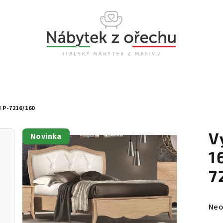
 P-7216/160
V
Novinka
1
7
Prů
Neo
hod