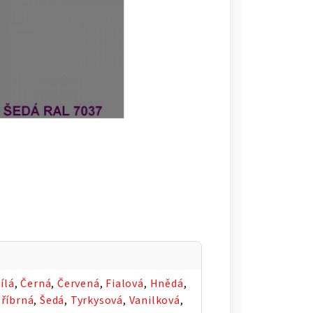
ílá
,
Černá
,
Červená
,
Fialová
,
Hnědá
,
tříbrná
,
Šedá
,
Tyrkysová
,
Vanilková
,