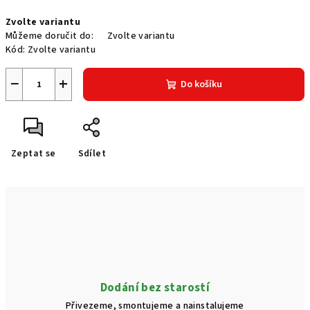
Měrná
Zvolte variantu
cena:
Můžeme doručit do:
Zvolte variantu
Kód:
Zvolte variantu
−
+
Do košíku
Zeptat se
Sdílet
Dodání bez starostí
Přivezeme, smontujeme a nainstalujeme