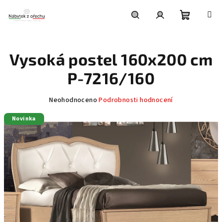
Přejít
na
obsah
Nákupní
Hledat
Přihlášení
Vysoká postel 160x200 cm
košík
P-7216/160
Průměrné
Neohodnoceno
Podrobnosti hodnocení
hodnocení
Novinka
produktu
je
0,0
z
5
hvězdiček.