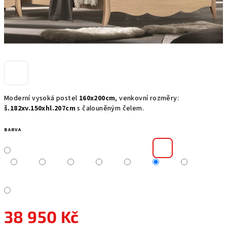
Moderní vysoká postel
160x200cm
, venkovní rozměry:
š.182xv.150xhl.207cm
s čalouněným čelem.
BARVA
38 950 Kč