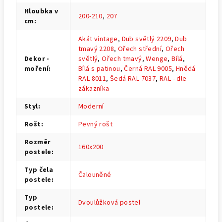
Hloubka v
200-210
,
207
cm
:
Akát vintage
,
Dub světlý 2209
,
Dub
tmavý 2208
,
Ořech střední
,
Ořech
Dekor -
světlý
,
Ořech tmavý
,
Wenge
,
Bílá
,
moření
:
Bílá s patinou
,
Černá RAL 9005
,
Hnědá
RAL 8011
,
Šedá RAL 7037
,
RAL - dle
zákazníka
Styl
:
Moderní
Rošt
:
Pevný rošt
Rozměr
160x200
postele
:
Typ čela
Čalouněné
postele
:
Typ
Dvoulůžková postel
postele
: