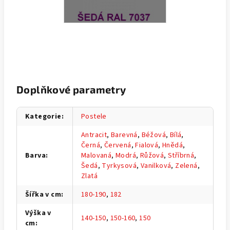
Doplňkové parametry
Kategorie
:
Postele
Antracit
,
Barevná
,
Béžová
,
Bílá
,
Černá
,
Červená
,
Fialová
,
Hnědá
,
Barva
:
Malovaná
,
Modrá
,
Růžová
,
Stříbrná
,
Šedá
,
Tyrkysová
,
Vanilková
,
Zelená
,
Zlatá
Šířka v cm
:
180-190
,
182
Výška v
140-150
,
150-160
,
150
cm
: