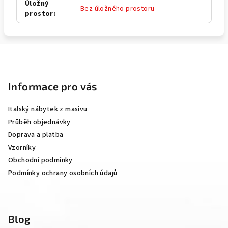
Úložný
Bez úložného prostoru
prostor
:
Z
á
p
Informace pro vás
a
Italský nábytek z masivu
t
Průběh objednávky
í
Doprava a platba
Vzorníky
Obchodní podmínky
Podmínky ochrany osobních údajů
Blog