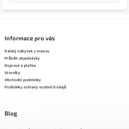
Z
á
p
Informace pro vás
a
Italský nábytek z masivu
t
Průběh objednávky
í
Doprava a platba
Vzorníky
Obchodní podmínky
Podmínky ochrany osobních údajů
Blog