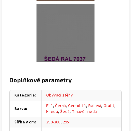
Doplňkové parametry
Kategorie
:
Obývací stěny
Bílá
,
Černá
,
Černobílá
,
Fialová
,
Grafit
,
Barva
:
Hnědá
,
Šedá
,
Tmavě hnědá
Šířka v cm
:
290-300
,
295