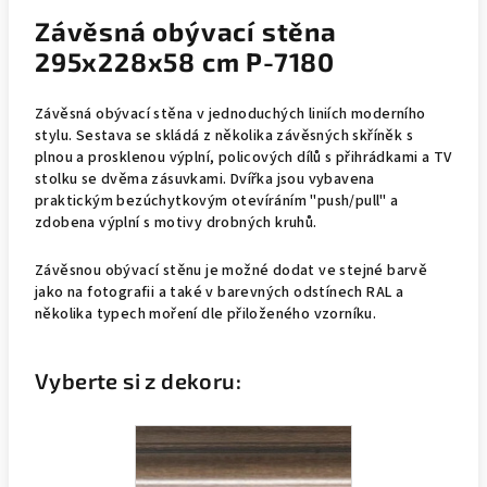
Závěsná obývací stěna
295x228x58 cm P-7180
Závěsná obývací stěna v jednoduchých liniích moderního
stylu. Sestava se skládá z několika závěsných skříněk s
plnou a prosklenou výplní, policových dílů s přihrádkami a TV
stolku se dvěma zásuvkami. Dvířka jsou vybavena
praktickým bezúchytkovým otevíráním "push/pull" a
zdobena výplní s motivy drobných kruhů.
Závěsnou obývací stěnu je možné dodat ve stejné barvě
jako na fotografii a také v barevných odstínech RAL a
několika typech moření dle přiloženého vzorníku.
Vyberte si z dekoru: