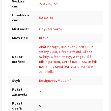
Výška v
220-230
,
228
cm
:
Hloubka v
50-60
,
58
cm
:
Místnost
:
Obývací pokoj
Materiál
:
Dřevo
Akát vintage
,
Dub světlý 2209
,
Dub
tmavý 2208
,
Ořech střední
,
Ořech
Dekor -
světlý
,
Ořech tmavý
,
Wenge
,
Bílá
,
moření
:
Bílá s patinou
,
Černá RAL 9005
,
Hnědá
RAL 8011
,
Šedá RAL 7037
,
RAL - dle
zákazníka
Styl
:
Designové
,
Moderní
Počet
2
zásuvek
:
Počet
5
dveří
: