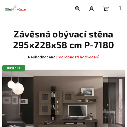
Přejít
na
obsah
Nákupní
Hledat
Přihlášení
Závěsná obývací stěna
košík
295x228x58 cm P-7180
Průměrné
Neohodnoceno
Podrobnosti hodnocení
hodnocení
Novinka
produktu
je
0,0
z
5
hvězdiček.