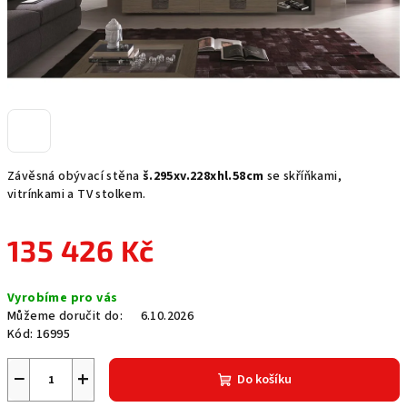
Závěsná obývací stěna
š.295xv.228xhl.58cm
se skříňkami,
vitrínkami a TV stolkem.
135 426 Kč
Měrná
Vyrobíme pro vás
cena:
Můžeme doručit do:
6.10.2026
Kód:
16995
−
+
Do košíku