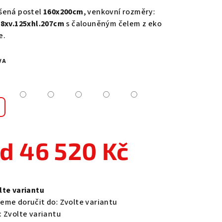
duktu
šená postel
160x200cm
, venkovní rozměry:
88xv.125xhl.207cm
s čalouněným čelem z eko
e.
VA
zdiček.
od
46 520 Kč
ná
a:
lte variantu
eme doručit do:
Zvolte variantu
:
Zvolte variantu