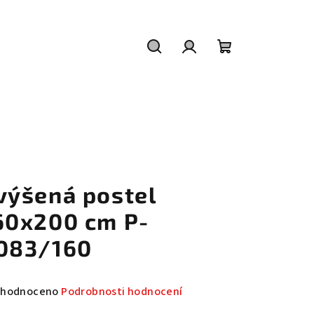
Hledat
Přihlášení
Nákupní
košík
výšená postel
60x200 cm P-
083/160
měrné
hodnoceno
Podrobnosti hodnocení
nocení