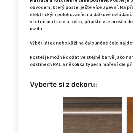
Matrace a rošt není v ceně postele.
Postel je 
obvodem, který postel ještě více zpevní. Na př
elektrickým polohováním na dálkové ovládání.
včetně matrace a roštu, připište vše prosím 
mailu.
Výběr látek nebo kůží na čalouněné čelo naj
Postel je možné dodat ve stejné barvě jako na 
odstínech RAL a několika typech moření dle př
Vyberte si z dekoru: