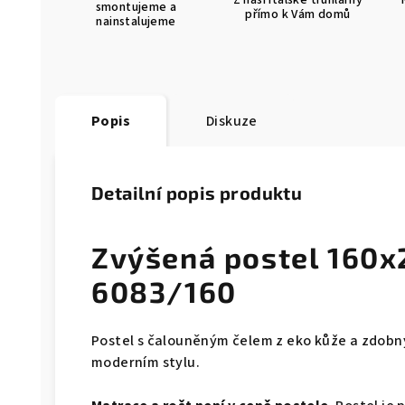
Z naší italské truhlárny
smontujeme a
přímo k Vám domů
nainstalujeme
Popis
Diskuze
Detailní popis produktu
Zvýšená postel 160x
6083/160
Postel s čalouněným čelem z eko kůže a zdo
moderním stylu.