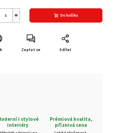
+
Do košíku
sk
Zeptat se
Sdílet
oderní i stylové
Prémiová kvalita,
interiéry
příznivá cena