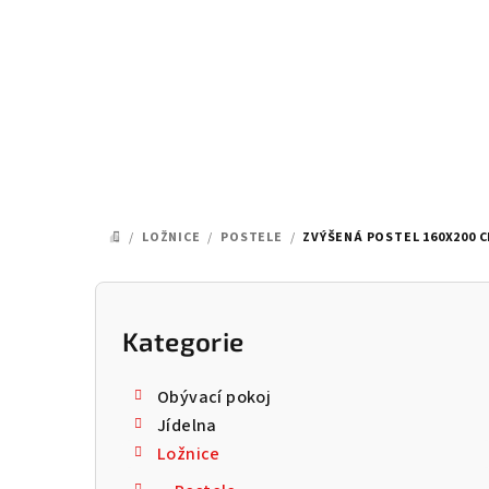
Přejít
na
obsah
/
LOŽNICE
/
POSTELE
/
ZVÝŠENÁ POSTEL 160X200 C
DOMŮ
P
o
Kategorie
Přeskočit
kategorie
s
Obývací pokoj
t
Jídelna
Ložnice
r