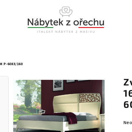
M P-6083/160
Z
1
6
Prů
Neo
hod