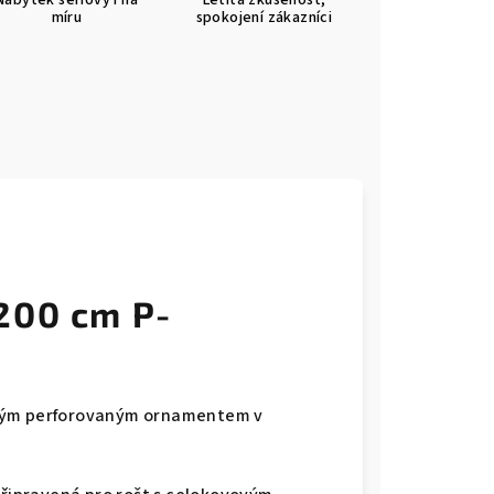
Nábytek sériový i na
Letitá zkušenost,
míru
spokojení zákazníci
200 cm P-
bným perforovaným ornamentem v