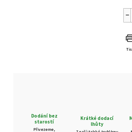
−
Ti
Dodání bez
Krátké dodací
M
starostí
lhůty
Přivezeme,