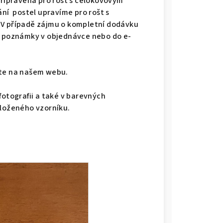
připravená pro rošt s celokovovým
ání postel upravíme pro rošt s
 V případě zájmu o kompletní dodávku
do poznámky v objednávce nebo do e-
dete na našem webu.
fotografii a také v barevných
iloženého vzorníku.