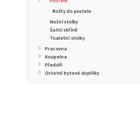
Postele
a
Rošty do postele
n
Noční stolky
n
Šatní skříně
Toaletní stolky
í
Pracovna
p
Koupelna
a
Předsíň
Ostatní bytové doplňky
n
e
l