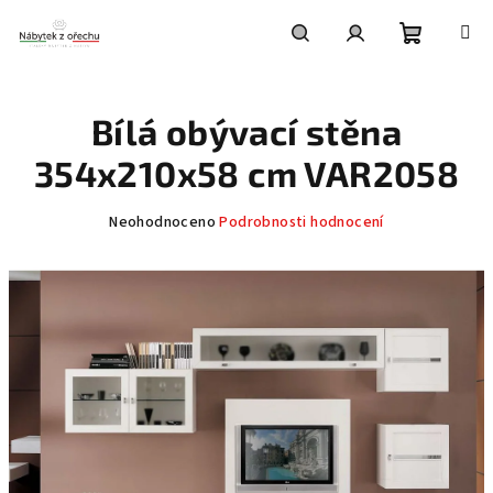
Přejít
na
obsah
Nákupní
Hledat
Přihlášení
Bílá obývací stěna
košík
354x210x58 cm VAR2058
Průměrné
Neohodnoceno
Podrobnosti hodnocení
hodnocení
produktu
je
0,0
z
5
hvězdiček.