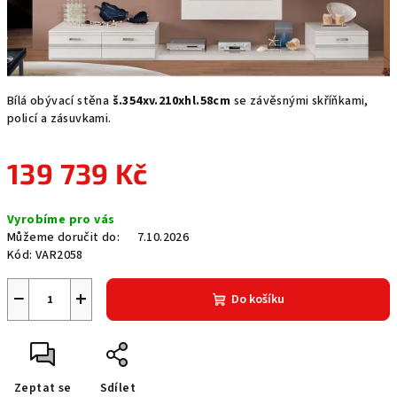
Bílá obývací stěna
š.354xv.210xhl.58cm
se závěsnými skříňkami,
policí a zásuvkami.
139 739 Kč
Měrná
Vyrobíme pro vás
cena:
Můžeme doručit do:
7.10.2026
Kód:
VAR2058
−
+
Do košíku
Zeptat se
Sdílet