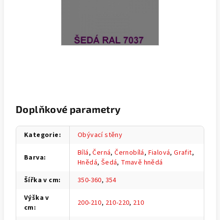
Doplňkové parametry
Kategorie
:
Obývací stěny
Bílá
,
Černá
,
Černobílá
,
Fialová
,
Grafit
,
Barva
:
Hnědá
,
Šedá
,
Tmavě hnědá
Šířka v cm
:
350-360
,
354
Výška v
200-210
,
210-220
,
210
cm
: