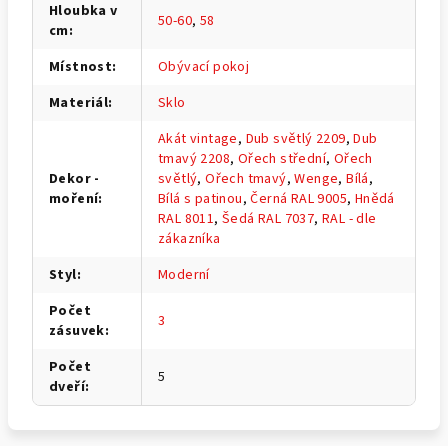
Hloubka v
50-60
,
58
cm
:
Místnost
:
Obývací pokoj
Materiál
:
Sklo
Akát vintage
,
Dub světlý 2209
,
Dub
tmavý 2208
,
Ořech střední
,
Ořech
Dekor -
světlý
,
Ořech tmavý
,
Wenge
,
Bílá
,
moření
:
Bílá s patinou
,
Černá RAL 9005
,
Hnědá
RAL 8011
,
Šedá RAL 7037
,
RAL - dle
zákazníka
Styl
:
Moderní
Počet
3
zásuvek
:
Počet
5
dveří
: