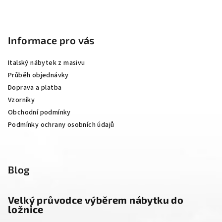
Z
á
p
Informace pro vás
a
Italský nábytek z masivu
t
Průběh objednávky
í
Doprava a platba
Vzorníky
Obchodní podmínky
Podmínky ochrany osobních údajů
Blog
Velký průvodce výběrem nábytku do
ložnice