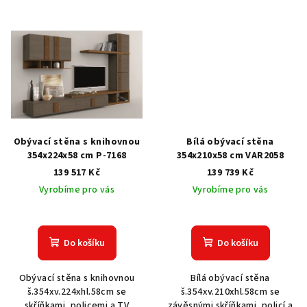
Obývací stěna s knihovnou
Bílá obývací stěna
354x224x58 cm P-7168
354x210x58 cm VAR2058
139 517 Kč
139 739 Kč
Vyrobíme pro vás
Vyrobíme pro vás
Do košíku
Do košíku
Obývací stěna s knihovnou
Bílá obývací stěna
š.354xv.224xhl.58cm se
š.354xv.210xhl.58cm se
skříňkami, policemi a TV
závěsnými skříňkami, policí a