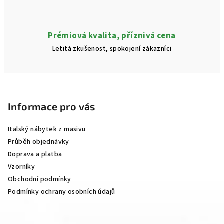
Prémiová kvalita, příznivá cena
Letitá zkušenost, spokojení zákazníci
Z
á
p
Informace pro vás
a
Italský nábytek z masivu
t
Průběh objednávky
í
Doprava a platba
Vzorníky
Obchodní podmínky
Podmínky ochrany osobních údajů