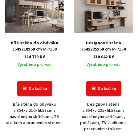
p
i
s
p
r
Bílá stěna do obýváku
Designová stěna
o
354x210x58 cm P-7150
354x225x58 cm P-7154
124 779 Kč
130 042 Kč
d
Vyrobíme pro vás
Vyrobíme pro vás
u
k
t
Do košíku
Do košíku
ů
Bílá stěna do obýváku
Designová stěna
š.354xv.210xhl.58cm s
š.354xv.225xhl.58cm s
nástěnnými skříňkami, TV
nástěnnými skříňkami,
stolkem a pracovním stolem.
poličkami, TV stolkem a
pracovním stolkem.