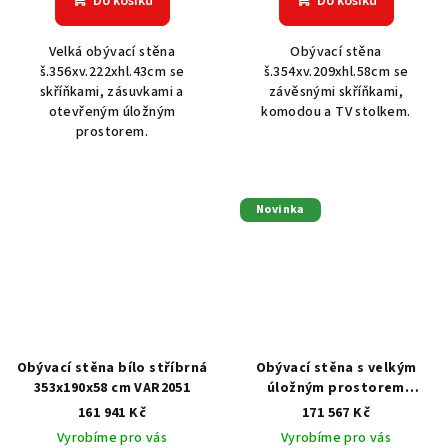
Do košíku
Do košíku
Velká obývací stěna
Obývací stěna
š.356xv.222xhl.43cm se
š.354xv.209xhl.58cm se
skříňkami, zásuvkami a
závěsnými skříňkami,
otevřeným úložným
komodou a TV stolkem.
prostorem.
Novinka
Obývací stěna bílo stříbrná
Obývací stěna s velkým
353x190x58 cm VAR2051
úložným prostorem
354x242x58 cm P-7181
161 941 Kč
171 567 Kč
Vyrobíme pro vás
Vyrobíme pro vás