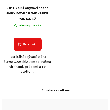
Rustikální obývací stěna
360x205x50 cm VABV1309L
246 466 Kč
Vyrobíme pro vás
Do košíku
Rustikální obývací stěna
š.360xv.205xhl.50cm se dvěma
vitrínami, policemi a TV
stolkem.
13
položek celkem
O
v
l
á