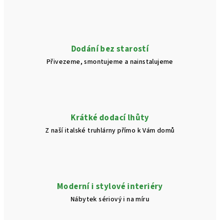
d
a
c
í
Dodání bez starostí
p
Přivezeme, smontujeme a nainstalujeme
r
v
k
y
v
Krátké dodací lhůty
ý
Z naší italské truhlárny přímo k Vám domů
p
i
s
u
Moderní i stylové interiéry
Nábytek sériový i na míru