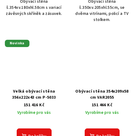
Obývací stěna
Obývací stěna
š.354xv.180xhl.58cm s variací
š.350xv.205xhl.55cm, se
závěsných skříněk a zásuvek.
dvěma vitrínami, policí a TV
stolkem.
Novinka
Velká obývací stěna
Obývací stěna 354x209x58
356x222x43 cm P-5033
cm VAR2055
151 416 Kč
151 466 Kč
Vyrobíme pro vás
Vyrobíme pro vás