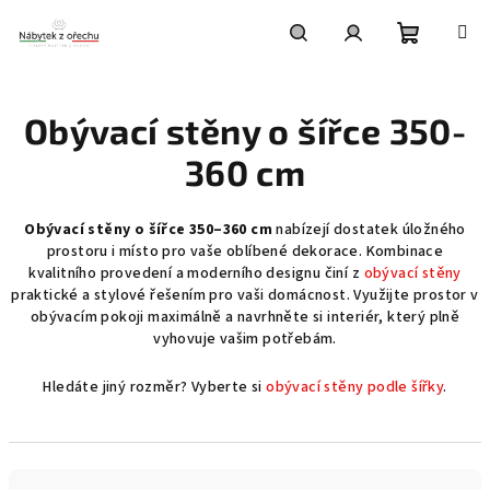
Přejít
na
obsah
Nákupní
Hledat
Přihlášení
Obývací stěny o šířce 350-
košík
360 cm
Obývací stěny o šířce 350–360 cm
nabízejí dostatek úložného
prostoru i místo pro vaše oblíbené dekorace. Kombinace
kvalitního provedení a moderního designu činí z
obývací stěny
praktické a stylové řešením pro vaši domácnost. Využijte prostor v
obývacím pokoji maximálně a navrhněte si interiér, který plně
vyhovuje vašim potřebám.
Hledáte jiný rozměr? Vyberte si
obývací stěny podle šířky
.