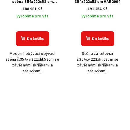
stěna 354x222x58 cm
354x222x58 cm VAR2064
VAR2053
188 981 Kč
191 254 Kč
Vyrobíme pro vás
Vyrobíme pro vás
Do košíku
Do košíku
Moderní obývací obývací
Stěna za televizi
stěna š.354xv.222xhl.58cm se
š.354xv.222xhl.58cm se
závěsnými skříňkami a
závěsnými skříňkami a
zásuvkami.
zásuvkami.