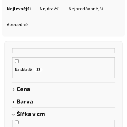
Ř
a
Nejlevnější
Nejdražší
Nejprodávanější
z
e
Abecedně
n
í
p
r
o
Na skladě
13
d
u
k
Cena
t
Barva
ů
Šířka v cm