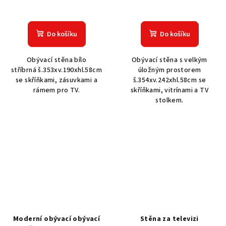
Do košíku
Do košíku
Obývací stěna bílo
Obývací stěna s velkým
stříbrná š.353xv.190xhl.58cm
úložným prostorem
se skříňkami, zásuvkami a
š.354xv.242xhl.58cm se
rámem pro TV.
skříňkami, vitrínami a TV
stolkem.
Moderní obývací obývací
Stěna za televizi