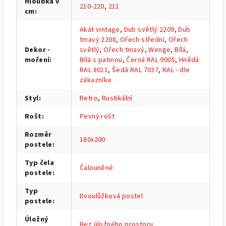
Hloubka v
210-220
,
211
cm
:
Akát vintage
,
Dub světlý 2209
,
Dub
tmavý 2208
,
Ořech střední
,
Ořech
Dekor -
světlý
,
Ořech tmavý
,
Wenge
,
Bílá
,
moření
:
Bílá s patinou
,
Černá RAL 9005
,
Hnědá
RAL 8011
,
Šedá RAL 7037
,
RAL - dle
zákazníka
Styl
:
Retro
,
Rustikální
Rošt
:
Pevný rošt
Rozměr
180x200
postele
:
Typ čela
Čalouněné
postele
:
Typ
Dvoulůžková postel
postele
:
Úložný
Bez úložného prostoru