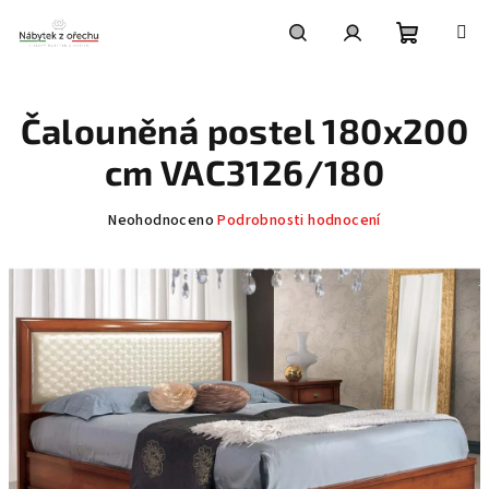
Přejít
na
obsah
Nákupní
Hledat
Přihlášení
Čalouněná postel 180x200
košík
cm VAC3126/180
Průměrné
Neohodnoceno
Podrobnosti hodnocení
hodnocení
produktu
je
0,0
z
5
hvězdiček.