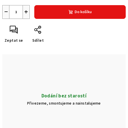
−
+
Do košíku
Zeptat se
Sdílet
Dodání bez starostí
Přivezeme, smontujeme a nainstalujeme