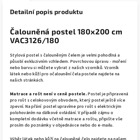
Detailní popis produktu
Čalouněná postel 180x200 cm
VAC3126/180
Stylová postel s čalouněným čelem je velmi pohodlná a
působí exkluzivním vzhledem.
Povrchovou úpravu - moření
nebo barvu si můžete vybrat z našich vzorníků. Vzorník
látek nebo kůží pro očalounění čela postele najdete na
našich stránkách.
Matrace a rošt není v ceně postele.
Postel je připravená
pro rošt s celokovovým obvodem, který postel ještě více
zpevní. Na přání postel upravíme pro rošt s elektrickým
polohováním na dálkové ovládání. V případě zájmu o
kompletní dodávku včetně matrace a roštu, připište vše
prosím do poznámky v objednávce nebo do e-mailu.
Výběr látek nebo kůží na čalouněné čelo najdete na našem