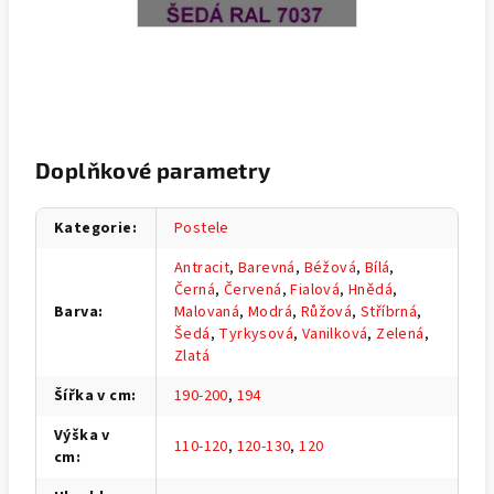
Doplňkové parametry
Kategorie
:
Postele
Antracit
,
Barevná
,
Béžová
,
Bílá
,
Černá
,
Červená
,
Fialová
,
Hnědá
,
Barva
:
Malovaná
,
Modrá
,
Růžová
,
Stříbrná
,
Šedá
,
Tyrkysová
,
Vanilková
,
Zelená
,
Zlatá
Šířka v cm
:
190-200
,
194
Výška v
110-120
,
120-130
,
120
cm
: