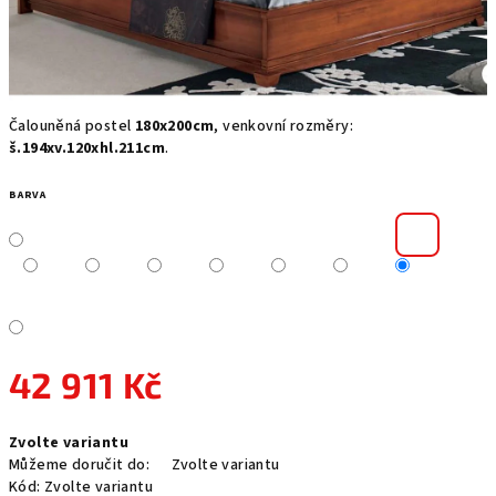
Čalouněná postel
180x200cm
, venkovní rozměry:
š.194xv.120xhl.211cm
.
BARVA
42 911 Kč
Měrná
Zvolte variantu
cena:
Můžeme doručit do:
Zvolte variantu
Kód:
Zvolte variantu