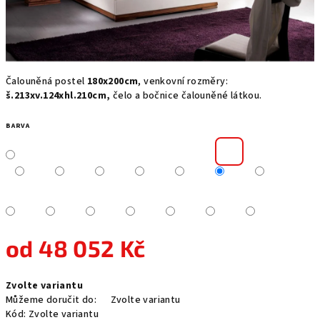
Čalouněná postel
180x200cm
, venkovní rozměry:
š.213xv.124xhl.210cm,
čelo a bočnice čalouněné látkou.
BARVA
od
48 052 Kč
Měrná
Zvolte variantu
cena:
Můžeme doručit do:
Zvolte variantu
Kód:
Zvolte variantu