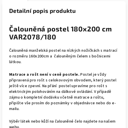
Detailní popis produktu
Čalouněná postel 180x200 cm
VAR2078/180
Čalouněná manželská postel na nízkých nožičkách s matrací
o rozměru 160x200cm a čalouněným čelem s bočnicemi
látkou.
Matrace a rošt není v ceně postele.
Postel je vždy
připravená pro rošt s celokovovým obvodem, který postel
ještě více zpevní. Na přání postel upravíme pro rošt s
elektrickým polohováním na dálkové ovládání. V případě
zájmu o kompletní dodávku včetně matrace a roštu,
připište vše prosím do poznámky v objednávce nebo do e-
mailu.
Výběr látek nebo kůží na čalouněné čelo najdete na našem
webu.