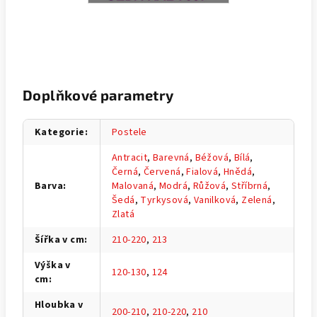
Doplňkové parametry
Kategorie
:
Postele
Antracit
,
Barevná
,
Béžová
,
Bílá
,
Černá
,
Červená
,
Fialová
,
Hnědá
,
Barva
:
Malovaná
,
Modrá
,
Růžová
,
Stříbrná
,
Šedá
,
Tyrkysová
,
Vanilková
,
Zelená
,
Zlatá
Šířka v cm
:
210-220
,
213
Výška v
120-130
,
124
cm
:
Hloubka v
200-210
,
210-220
,
210