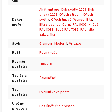
cm
:
Akát vintage
,
Dub světlý 2209
,
Dub
tmavý 2208
,
Ořech střední
,
Ořech
Dekor -
světlý
,
Ořech tmavý
,
Wenge
,
Bílá
,
moření
:
Bílá s patinou
,
Černá RAL 9005
,
Hnědá
RAL 8011
,
Šedá RAL 7037
,
RAL - dle
zákazníka
Styl
:
Glamour
,
Moderní
,
Vintage
Rošt
:
Pevný rošt
Rozměr
180x200
postele
:
Typ čela
Čalouněné
postele
:
Typ
Dvoulůžková postel
postele
:
Úložný
Bez úložného prostoru
prostor
: