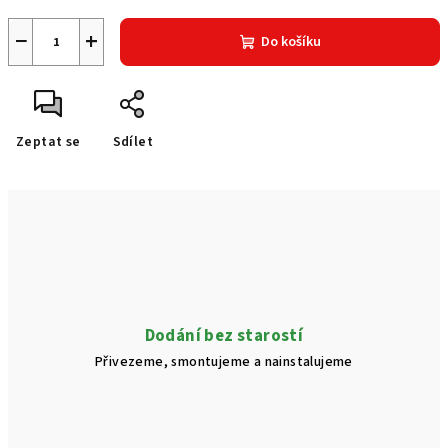
−
+
Do košíku
Zeptat se
Sdílet
Dodání bez starostí
Přivezeme, smontujeme a nainstalujeme