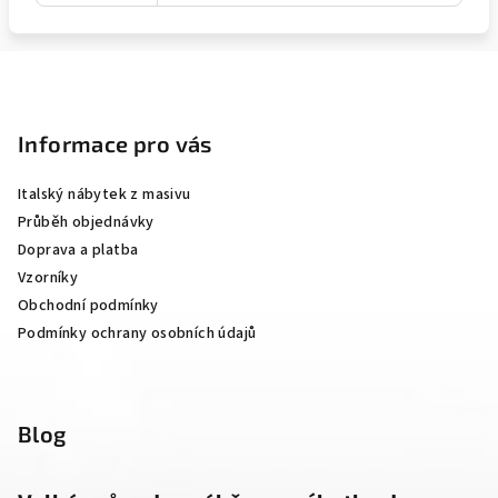
Z
á
p
Informace pro vás
a
Italský nábytek z masivu
t
Průběh objednávky
í
Doprava a platba
Vzorníky
Obchodní podmínky
Podmínky ochrany osobních údajů
Blog