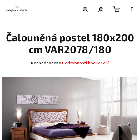
Přejít
na
obsah
Nákupní
Hledat
Přihlášení
Čalouněná postel 180x200
košík
cm VAR2078/180
Průměrné
Neohodnoceno
Podrobnosti hodnocení
hodnocení
produktu
je
0,0
z
5
hvězdiček.