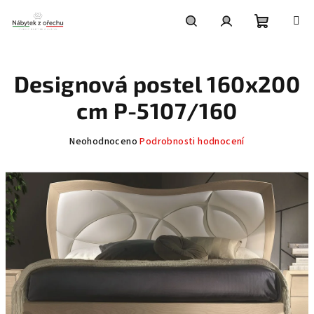
Přejít
na
obsah
Nákupní
Hledat
Přihlášení
Designová postel 160x200
košík
cm P-5107/160
Průměrné
Neohodnoceno
Podrobnosti hodnocení
hodnocení
produktu
je
0,0
z
5
hvězdiček.