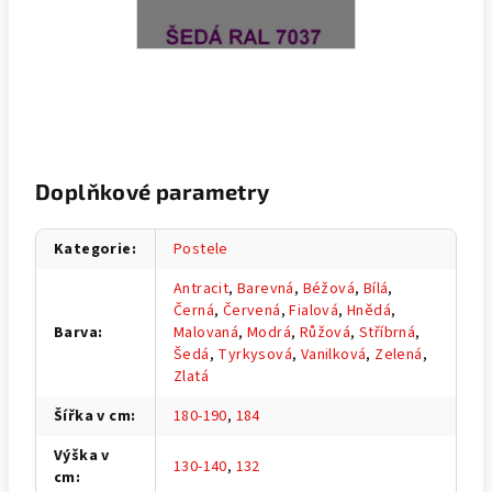
Doplňkové parametry
Kategorie
:
Postele
Antracit
,
Barevná
,
Béžová
,
Bílá
,
Černá
,
Červená
,
Fialová
,
Hnědá
,
Barva
:
Malovaná
,
Modrá
,
Růžová
,
Stříbrná
,
Šedá
,
Tyrkysová
,
Vanilková
,
Zelená
,
Zlatá
Šířka v cm
:
180-190
,
184
Výška v
130-140
,
132
cm
: