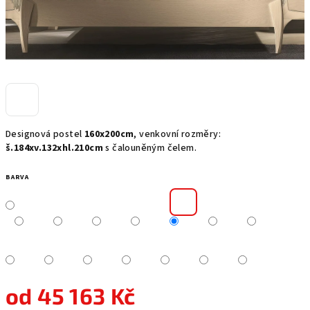
Designová postel
160x200cm
, venkovní rozměry:
š.184xv.132xhl.210cm
s čalouněným čelem.
BARVA
od
45 163 Kč