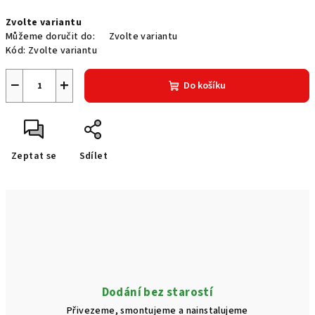
Měrná
Zvolte variantu
cena:
Můžeme doručit do:
Zvolte variantu
Kód:
Zvolte variantu
−
+
Do košíku
Zeptat se
Sdílet
Dodání bez starostí
Přivezeme, smontujeme a nainstalujeme