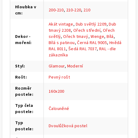
Hloubka v
200-210
,
210-220
,
210
cm
:
Akát vintage
,
Dub světlý 2209
,
Dub
tmavý 2208
,
Ořech střední
,
Ořech
Dekor -
světlý
,
Ořech tmavý
,
Wenge
,
Bílá
,
moření
:
Bílá s patinou
,
Černá RAL 9005
,
Hnědá
RAL 8011
,
Šedá RAL 7037
,
RAL - dle
zákazníka
Styl
:
Glamour
,
Moderní
Rošt
:
Pevný rošt
Rozměr
160x200
postele
:
Typ čela
Čalouněné
postele
:
Typ
Dvoulůžková postel
postele
: