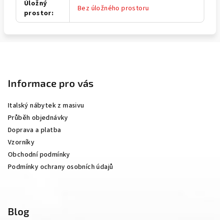
Úložný
Bez úložného prostoru
prostor
:
Z
á
p
Informace pro vás
a
Italský nábytek z masivu
t
Průběh objednávky
í
Doprava a platba
Vzorníky
Obchodní podmínky
Podmínky ochrany osobních údajů
Blog