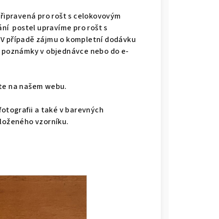
připravená pro rošt s celokovovým
ání postel upravíme pro rošt s
 V případě zájmu o kompletní dodávku
do poznámky v objednávce nebo do e-
dete na našem webu.
fotografii a také v barevných
iloženého vzorníku.