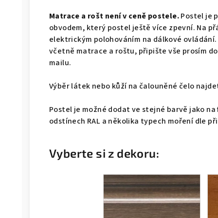
Matrace a rošt není v ceně postele.
Postel je 
obvodem, který postel ještě více zpevní. Na př
elektrickým polohováním na dálkové ovládání.
včetně matrace a roštu, připište vše prosím 
mailu.
Výběr látek nebo kůží na čalouněné čelo naj
Postel je možné dodat ve stejné barvě jako na 
odstínech RAL a několika typech moření dle př
Vyberte si z dekoru: