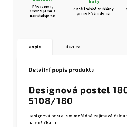
lhůty
Přivezeme,
Z naší italské truhlárny
smontujeme a
přímo k Vám domů
nainstalujeme
Popis
Diskuze
Detailní popis produktu
Designová postel 18
5108/180
Designová postel s mimořádně zajímavě čaloun
na nožičkách.