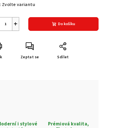
:
Zvolte variantu
+
Do košíku
sk
Zeptat se
Sdílet
oderní i stylové
Prémiová kvalita,