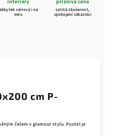
interiéry
příznivá cena
Nábytek sériový i na
Letitá zkušenost,
míru
spokojení zákazníci
0x200 cm P-
ěným čelem v glamour stylu. Postel je