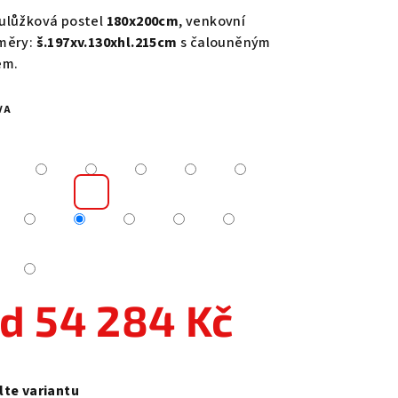
duktu
ulůžková postel
180x200cm
, venkovní
měry:
š.197xv.130xhl.215cm
s čalouněným
em.
VA
zdiček.
od
54 284 Kč
ná
a:
lte variantu