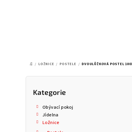
Přejít
na
obsah
/
LOŽNICE
/
POSTELE
/
DVOULŮŽKOVÁ POSTEL 180X
DOMŮ
P
o
Kategorie
Přeskočit
kategorie
s
Obývací pokoj
t
Jídelna
Ložnice
r