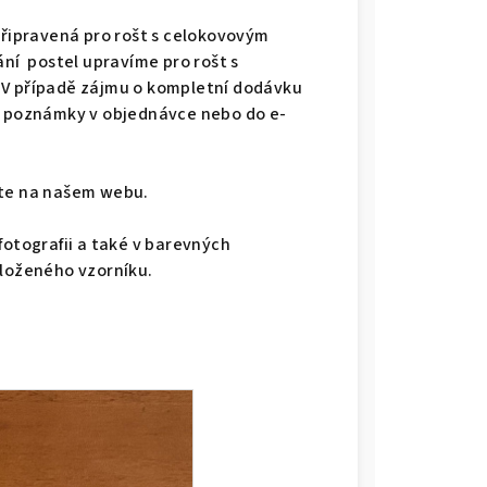
připravená pro rošt s celokovovým
ání postel upravíme pro rošt s
 V případě zájmu o kompletní dodávku
do poznámky v objednávce nebo do e-
dete na našem webu.
fotografii a také v barevných
iloženého vzorníku.