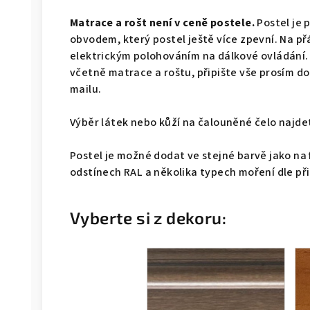
Matrace a rošt není v ceně postele.
Postel je 
obvodem, který postel ještě více zpevní. Na př
elektrickým polohováním na dálkové ovládání.
včetně matrace a roštu, připište vše prosím 
mailu.
Výběr látek nebo kůží na čalouněné čelo naj
Postel je možné dodat ve stejné barvě jako na 
odstínech RAL a několika typech moření dle př
Vyberte si z dekoru: