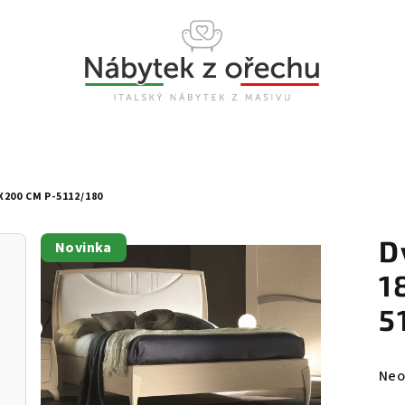
200 CM P-5112/180
D
Novinka
1
5
Prů
Neo
hod