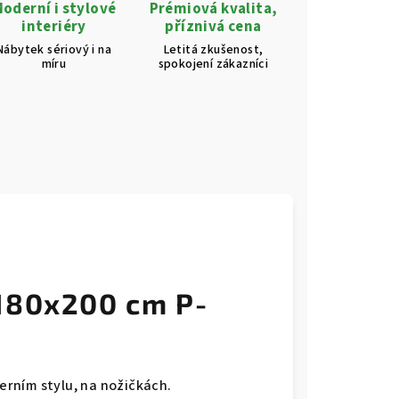
oderní i stylové
Prémiová kvalita,
interiéry
příznivá cena
Nábytek sériový i na
Letitá zkušenost,
míru
spokojení zákazníci
180x200 cm P-
rním stylu, na nožičkách.