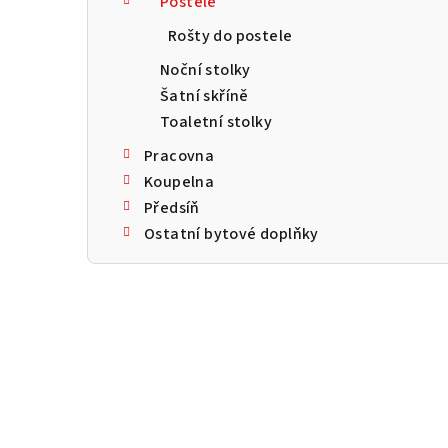
Postele
a
Rošty do postele
n
Noční stolky
n
Šatní skříně
Toaletní stolky
í
Pracovna
p
Koupelna
a
Předsíň
Ostatní bytové doplňky
n
e
l