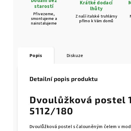
Dodání bez
Krátké dodací
M
starostí
lhůty
Přivezeme,
Z naší italské truhlárny
smontujeme a
přímo k Vám domů
nainstalujeme
Popis
Diskuze
Detailní popis produktu
Dvoulůžková postel 
5112/180
Dvoulůžková postel s čalouněným čelem v mode