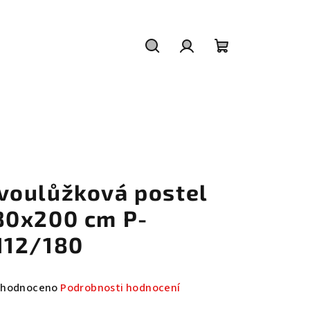
Hledat
Přihlášení
Nákupní
košík
voulůžková postel
80x200 cm P-
112/180
měrné
hodnoceno
Podrobnosti hodnocení
nocení