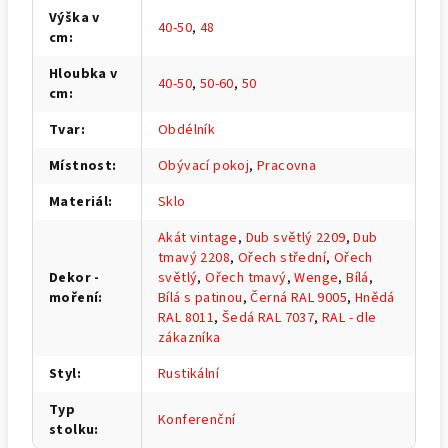
Výška v
40-50
,
48
cm
:
Hloubka v
40-50
,
50-60
,
50
cm
:
Tvar
:
Obdélník
Místnost
:
Obývací pokoj
,
Pracovna
Materiál
:
Sklo
Akát vintage
,
Dub světlý 2209
,
Dub
tmavý 2208
,
Ořech střední
,
Ořech
Dekor -
světlý
,
Ořech tmavý
,
Wenge
,
Bílá
,
moření
:
Bílá s patinou
,
Černá RAL 9005
,
Hnědá
RAL 8011
,
Šedá RAL 7037
,
RAL - dle
zákazníka
Styl
:
Rustikální
Typ
Konferenční
stolku
: