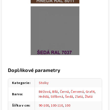
Doplňkové parametry
Kategorie
:
Stolky
Béžová
,
Bílá
,
Černá
,
Červená
,
Grafit
,
Barva
:
Hnědá
,
Stříbrná
,
Šedá
,
Zlatá
,
Žlutá
Šířka v cm
:
90-100
,
100-110
,
100