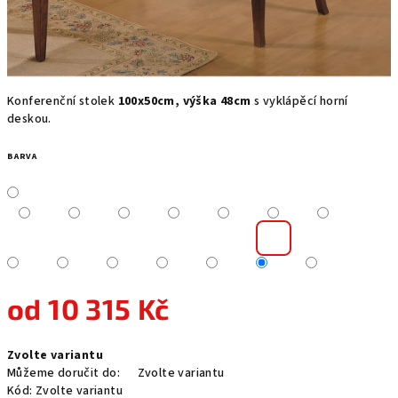
Konferenční stolek
100x50cm, výška 48cm
s vyklápěcí horní
deskou.
BARVA
od
10 315 Kč
Měrná
Zvolte variantu
cena:
Můžeme doručit do:
Zvolte variantu
Kód:
Zvolte variantu