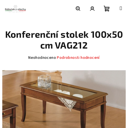
Přejít
na
obsah
Nákupní
Hledat
Přihlášení
Konferenční stolek 100x50
košík
cm VAG212
Průměrné
Neohodnoceno
Podrobnosti hodnocení
hodnocení
produktu
je
0,0
z
5
hvězdiček.