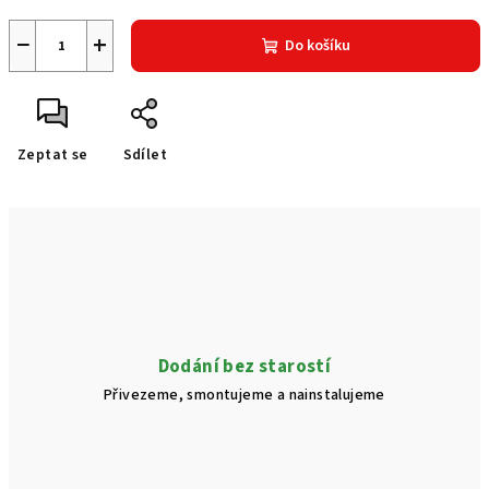
−
+
Do košíku
Zeptat se
Sdílet
Dodání bez starostí
Přivezeme, smontujeme a nainstalujeme