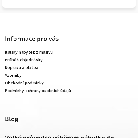
Z
á
p
Informace pro vás
a
Italský nábytek z masivu
t
Průběh objednávky
í
Doprava a platba
Vzorníky
Obchodní podmínky
Podmínky ochrany osobních údajů
Blog
Velký průvodce výběrem nábytku do