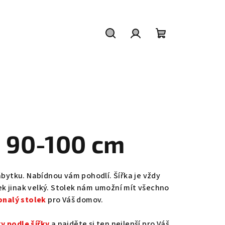
Hledat
Přihlášení
Nákupní
košík
e 90-100 cm
bytku. Nabídnou vám pohodlí. Šířka je vždy
ek jinak velký. Stolek nám umožní mít všechno
nalý stolek
pro Váš domov.
y podle šířky
a najděte si ten nejlepší pro Váš