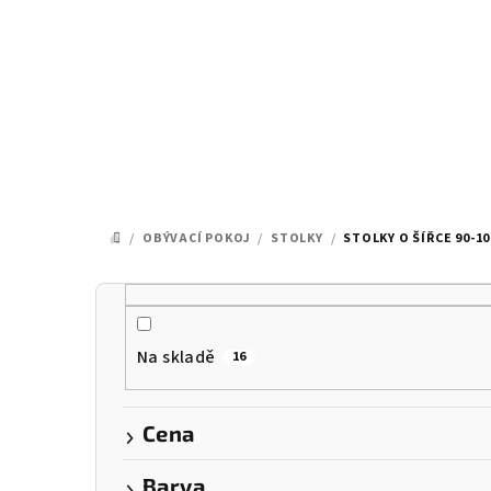
Přejít
na
obsah
/
OBÝVACÍ POKOJ
/
STOLKY
/
STOLKY O ŠÍŘCE 90-1
DOMŮ
P
o
Na skladě
16
s
t
Cena
r
Barva