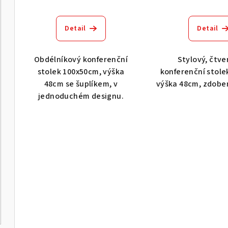
Detail
Detail
Obdélníkový konferenční
Stylový, čtve
stolek 100x50cm, výška
konferenční stole
48cm se šuplíkem, v
výška 48cm, zdoben
jednoduchém designu.