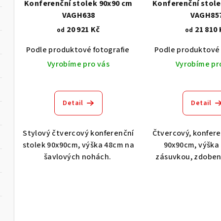
Konferenční stolek 90x90 cm
Konferenční stole
VAGH638
VAGH85
20 921 Kč
21 810 
od
od
Podle produktové fotografie
Akát vintage BT1551
Podle produktové 
Vyrobíme pro vás
Vyrobíme pr
Detail
Detail
Stylový čtvercový konferenční
Čtvercový, konfere
stolek 90x90cm, výška 48cm na
90x90cm, výška
šavlových nohách.
zásuvkou, zdobený