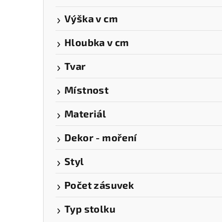
Výška v cm
Hloubka v cm
Tvar
Místnost
Materiál
Dekor - moření
Styl
Počet zásuvek
Typ stolku