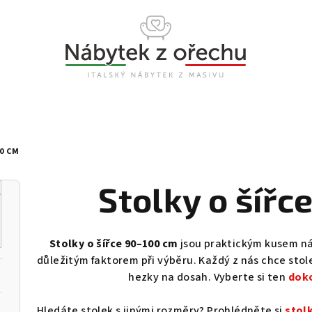
00 CM
Stolky o šířc
Stolky o šířce 90–100 cm
jsou praktickým kusem ná
důležitým faktorem při výběru. Každý z nás chce stol
hezky na dosah. Vyberte si ten
doko
Hledáte stolek s jinými rozměry? Prohlédněte si
stolk