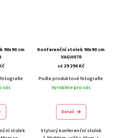
k 90x90 cm
Konferenční stolek 90x90 cm
3
VAGH070
Kč
29 294 Kč
od
fotografie
Dub světlý 2209
Akát vintage BT1551
Podle produktové fotografie
Dub tmavý 2208
Dub světlý 2209
Ořech střední BT79T3
Akát vintage
Dub tma
O
o vás
Vyrobíme pro vás
Detail
nční stolek
Stylový konferenční stolek