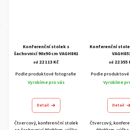
Konferenční stolek s
Konferenční stole
šachovnicí 90x90 cm VAGH861
VAGH85
22 113 Kč
22 355 
od
od
Podle produktové fotografie
Akát vintage BT1551
Podle produktové 
Vyrobíme pro vás
Vyrobíme pr
Detail
Detail
Čtvercový, konferenční stolek
Čtvercový, konfere