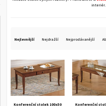
interiér
Ř
Nejlevnější
Nejdražší
Nejprodávanější
A
a
z
V
e
ý
n
p
í
i
p
s
r
p
o
Konferenční stolek 100x50
Konferenční stol