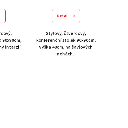
Detail
rcový,
Stylový, čtvercový,
k 90x90cm,
konferenční stolek 90x90cm,
ý intarzií.
výška 48cm, na šavlových
nohách.