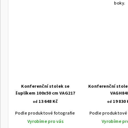
boky.
Konferenční stolek se
Konferenční stole
šuplíkem 100x50 cm VAG217
VAGH84
13 648 Kč
19 830 
od
od
Podle produktové fotografie
Akát vintage BT1551
Podle produktové 
Vyrobíme pro vás
Vyrobíme pr