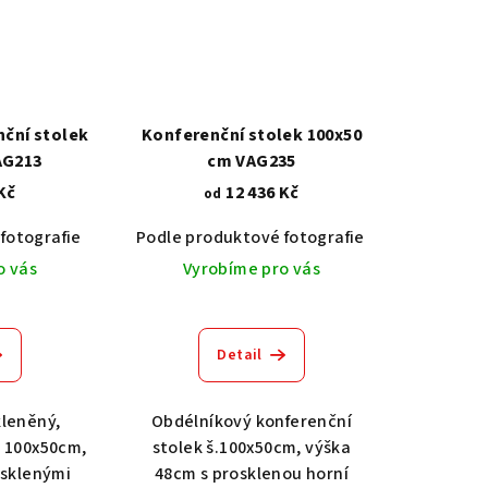
ční stolek
Konferenční stolek 100x50
AG213
cm VAG235
Kč
12 436 Kč
od
fotografie
Dub světlý 2209
Akát vintage BT1551
Podle produktové fotografie
Dub tmavý 2208
Dub světlý 2209
Ořech střední BT79T3
Akát vintage
Dub tma
O
o vás
Vyrobíme pro vás
Detail
kleněný,
Obdélníkový konferenční
k 100x50cm,
stolek š.100x50cm, výška
osklenými
48cm s prosklenou horní