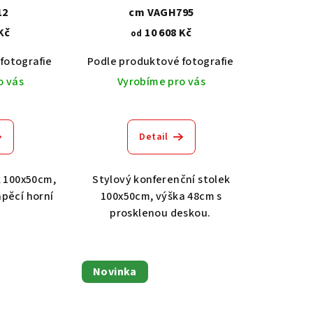
12
cm VAGH795
Kč
10 608 Kč
od
fotografie
Dub světlý 2209
Akát vintage BT1551
Podle produktové fotografie
Dub tmavý 2208
Dub světlý 2209
Ořech střední BT79T3
Akát vintage
Dub tma
O
o vás
Vyrobíme pro vás
Detail
k 100x50cm,
Stylový konferenční stolek
ápěcí horní
100x50cm, výška 48cm s
prosklenou deskou.
Novinka