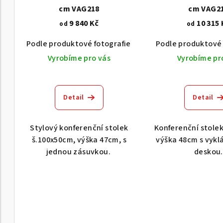
r
cm VAG218
cm VAG2
d
9 840 Kč
10 315 
od
od
o
u
Podle produktové fotografie
Akát vintage BT1551
Podle produktové 
d
k
Vyrobíme pro vás
Vyrobíme pr
u
t
k
ů
Detail
Detail
t
ů
Stylový konferenční stolek
Konferenční stole
š.100x50cm, výška 47cm, s
výška 48cm s vykl
jednou zásuvkou.
deskou.