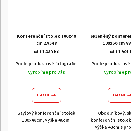
Konferenční stolek 100x48
Skleněný konferen
cm ZA548
100x50 cm V
11 480 Kč
11 901 
od
od
Podle produktové fotografie
Akát vintage BT1551
Podle produktové 
Vyrobíme pro vás
Vyrobíme pr
Detail
Detail
Stylový konferenční stolek
Obdélníkový, s
100x48cm, výška 46cm.
konferenční stole
výška 48cm s pr