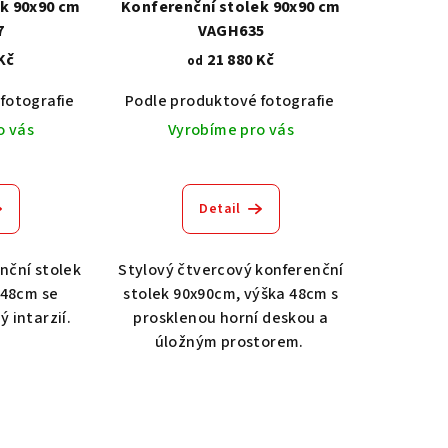
k 90x90 cm
Konferenční stolek 90x90 cm
7
VAGH635
Kč
21 880 Kč
od
fotografie
Dub světlý 2209
Akát vintage BT1551
Podle produktové fotografie
Dub tmavý 2208
Dub světlý 2209
Ořech střední BT79T3
Akát vintage
Dub tma
O
o vás
Vyrobíme pro vás
Detail
nční stolek
Stylový čtvercový konferenční
 48cm se
stolek 90x90cm, výška 48cm s
 intarzií.
prosklenou horní deskou a
úložným prostorem.