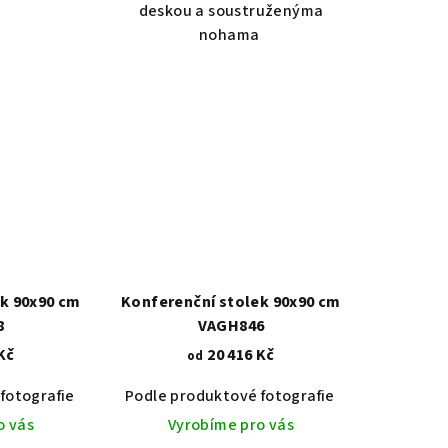
deskou a soustruženýma
nohama
k 90x90 cm
Konferenční stolek 90x90 cm
8
VAGH846
Kč
20 416 Kč
od
fotografie
Dub světlý 2209
Akát vintage BT1551
Podle produktové fotografie
Dub tmavý 2208
Dub světlý 2209
Ořech střední BT79T3
Akát vintage
Dub tma
O
o vás
Vyrobíme pro vás