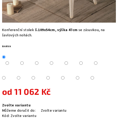
Konferenční stolek
š.109x54cm, výška 47cm
se zásuvkou, na
šavlových nohách.
BARVA
od
11 062 Kč
Měrná
Zvolte variantu
cena:
Můžeme doručit do:
Zvolte variantu
Kód:
Zvolte variantu