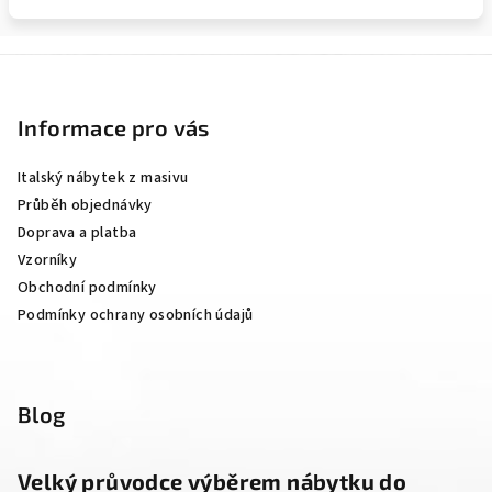
Z
á
p
Informace pro vás
a
Italský nábytek z masivu
t
Průběh objednávky
í
Doprava a platba
Vzorníky
Obchodní podmínky
Podmínky ochrany osobních údajů
Blog
Velký průvodce výběrem nábytku do