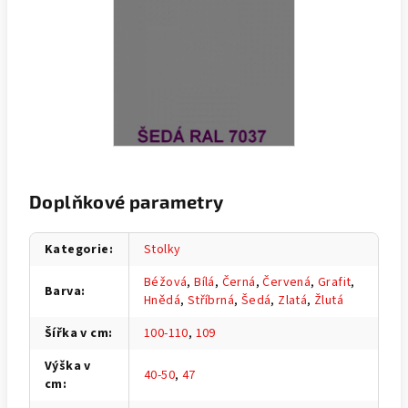
Doplňkové parametry
Kategorie
:
Stolky
Béžová
,
Bílá
,
Černá
,
Červená
,
Grafit
,
Barva
:
Hnědá
,
Stříbrná
,
Šedá
,
Zlatá
,
Žlutá
Šířka v cm
:
100-110
,
109
Výška v
40-50
,
47
cm
: