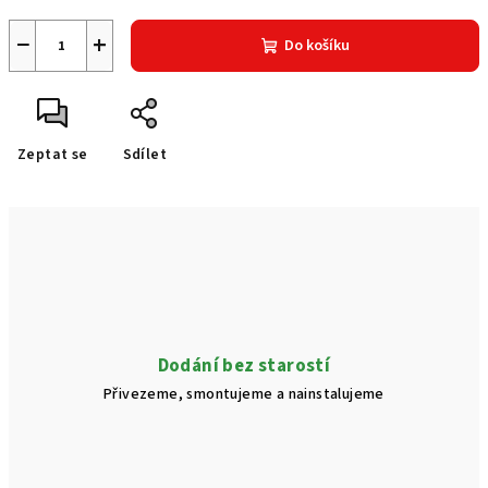
−
+
Do košíku
Zeptat se
Sdílet
Dodání bez starostí
Přivezeme, smontujeme a nainstalujeme