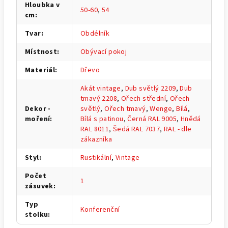
Hloubka v
50-60
,
54
cm
:
Tvar
:
Obdélník
Místnost
:
Obývací pokoj
Materiál
:
Dřevo
Akát vintage
,
Dub světlý 2209
,
Dub
tmavý 2208
,
Ořech střední
,
Ořech
Dekor -
světlý
,
Ořech tmavý
,
Wenge
,
Bílá
,
moření
:
Bílá s patinou
,
Černá RAL 9005
,
Hnědá
RAL 8011
,
Šedá RAL 7037
,
RAL - dle
zákazníka
Styl
:
Rustikální
,
Vintage
Počet
1
zásuvek
:
Typ
Konferenční
stolku
: