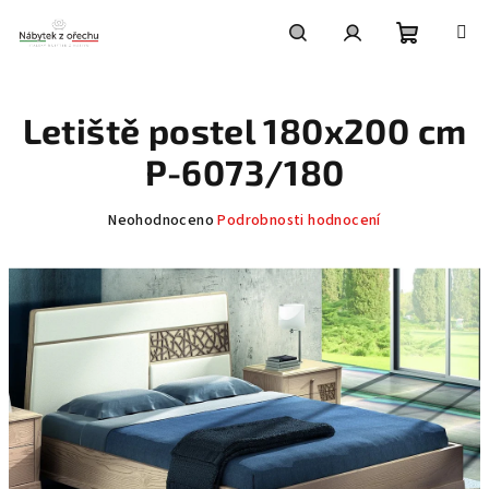
Přejít
na
obsah
Nákupní
Hledat
Přihlášení
Letiště postel 180x200 cm
košík
P-6073/180
Průměrné
Neohodnoceno
Podrobnosti hodnocení
hodnocení
produktu
je
0,0
z
5
hvězdiček.