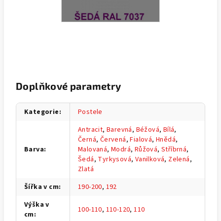
Doplňkové parametry
Kategorie
:
Postele
Antracit
,
Barevná
,
Béžová
,
Bílá
,
Černá
,
Červená
,
Fialová
,
Hnědá
,
Barva
:
Malovaná
,
Modrá
,
Růžová
,
Stříbrná
,
Šedá
,
Tyrkysová
,
Vanilková
,
Zelená
,
Zlatá
Šířka v cm
:
190-200
,
192
Výška v
100-110
,
110-120
,
110
cm
: