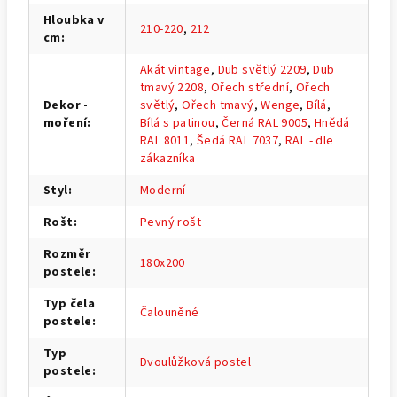
Hloubka v
210-220
,
212
cm
:
Akát vintage
,
Dub světlý 2209
,
Dub
tmavý 2208
,
Ořech střední
,
Ořech
Dekor -
světlý
,
Ořech tmavý
,
Wenge
,
Bílá
,
moření
:
Bílá s patinou
,
Černá RAL 9005
,
Hnědá
RAL 8011
,
Šedá RAL 7037
,
RAL - dle
zákazníka
Styl
:
Moderní
Rošt
:
Pevný rošt
Rozměr
180x200
postele
:
Typ čela
Čalouněné
postele
:
Typ
Dvoulůžková postel
postele
: