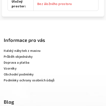
Úložný
Bez úložného prostoru
prostor
:
Z
á
p
Informace pro vás
a
Italský nábytek z masivu
t
Průběh objednávky
í
Doprava a platba
Vzorníky
Obchodní podmínky
Podmínky ochrany osobních údajů
Blog