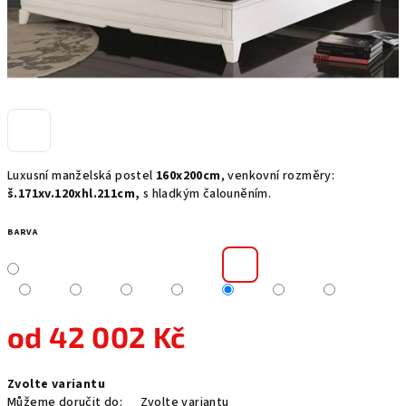
Luxusní manželská postel
160x200cm
, venkovní rozměry:
š.171xv.120xhl.211cm,
s hladkým čalouněním.
BARVA
od
42 002 Kč
Měrná
Zvolte variantu
cena:
Můžeme doručit do:
Zvolte variantu