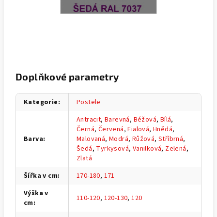
Doplňkové parametry
Kategorie
:
Postele
Antracit
,
Barevná
,
Béžová
,
Bílá
,
Černá
,
Červená
,
Fialová
,
Hnědá
,
Barva
:
Malovaná
,
Modrá
,
Růžová
,
Stříbrná
,
Šedá
,
Tyrkysová
,
Vanilková
,
Zelená
,
Zlatá
Šířka v cm
:
170-180
,
171
Výška v
110-120
,
120-130
,
120
cm
: