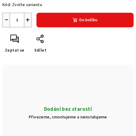
Kód:
Zvolte variantu
−
+
Do košíku
Zeptat se
Sdílet
Dodání bez starostí
Přivezeme, smontujeme a nainstalujeme