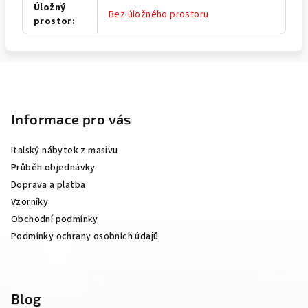
Úložný
Bez úložného prostoru
prostor
:
Z
á
p
Informace pro vás
a
Italský nábytek z masivu
t
Průběh objednávky
í
Doprava a platba
Vzorníky
Obchodní podmínky
Podmínky ochrany osobních údajů
Blog