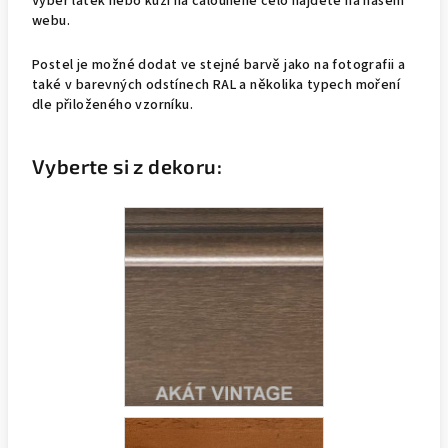
Výběr látek nebo kůží na čalouněné čelo najdete na našem
webu.
Postel je možné dodat ve stejné barvě jako na fotografii a
také v barevných odstínech RAL a několika typech moření
dle přiloženého vzorníku.
Vyberte si z dekoru: