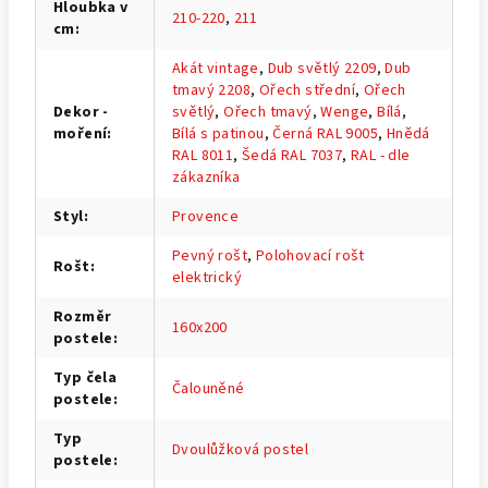
Hloubka v
210-220
,
211
cm
:
Akát vintage
,
Dub světlý 2209
,
Dub
tmavý 2208
,
Ořech střední
,
Ořech
Dekor -
světlý
,
Ořech tmavý
,
Wenge
,
Bílá
,
moření
:
Bílá s patinou
,
Černá RAL 9005
,
Hnědá
RAL 8011
,
Šedá RAL 7037
,
RAL - dle
zákazníka
Styl
:
Provence
Pevný rošt
,
Polohovací rošt
Rošt
:
elektrický
Rozměr
160x200
postele
:
Typ čela
Čalouněné
postele
:
Typ
Dvoulůžková postel
postele
: