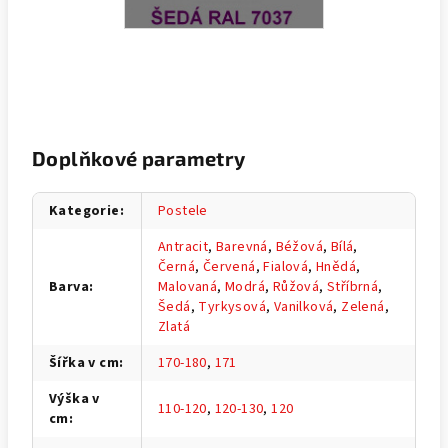
Doplňkové parametry
Kategorie
:
Postele
Antracit
,
Barevná
,
Béžová
,
Bílá
,
Černá
,
Červená
,
Fialová
,
Hnědá
,
Barva
:
Malovaná
,
Modrá
,
Růžová
,
Stříbrná
,
Šedá
,
Tyrkysová
,
Vanilková
,
Zelená
,
Zlatá
Šířka v cm
:
170-180
,
171
Výška v
110-120
,
120-130
,
120
cm
: