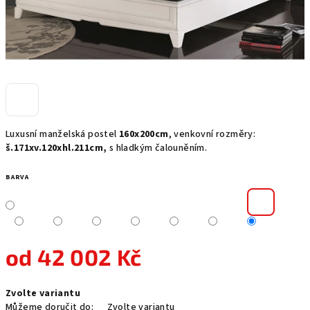
Luxusní manželská postel
160x200cm
, venkovní rozměry:
š.171xv.120xhl.211cm,
s hladkým čalouněním.
BARVA
od
42 002 Kč
Měrná
Zvolte variantu
cena:
Můžeme doručit do:
Zvolte variantu