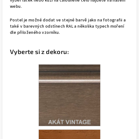
Výběr látek nebo kůží na čalouněné čelo najdete na našem
webu.
Postel je možné dodat ve stejné barvě jako na fotografii a
také v barevných odstínech RAL a několika typech moření
dle přiloženého vzorníku.
Vyberte si z dekoru: