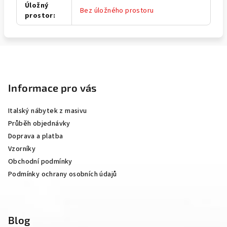
Úložný
Bez úložného prostoru
prostor
:
Z
á
p
Informace pro vás
a
Italský nábytek z masivu
t
Průběh objednávky
í
Doprava a platba
Vzorníky
Obchodní podmínky
Podmínky ochrany osobních údajů
Blog