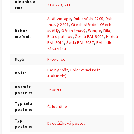
Hloubka v
210-220
,
211
cm
:
Akát vintage
,
Dub světlý 2209
,
Dub
tmavý 2208
,
Ořech střední
,
Ořech
Dekor -
světlý
,
Ořech tmavý
,
Wenge
,
Bílá
,
moření
:
Bílá s patinou
,
Černá RAL 9005
,
Hnědá
RAL 8011
,
Šedá RAL 7037
,
RAL - dle
zákazníka
Styl
:
Provence
Pevný rošt
,
Polohovací rošt
Rošt
:
elektrický
Rozměr
160x200
postele
:
Typ čela
Čalouněné
postele
:
Typ
Dvoulůžková postel
postele
: