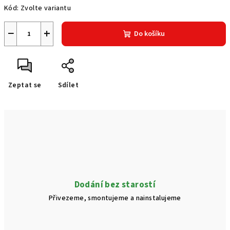
Kód:
Zvolte variantu
−
+
Do košíku
Zeptat se
Sdílet
Dodání bez starostí
Přivezeme, smontujeme a nainstalujeme