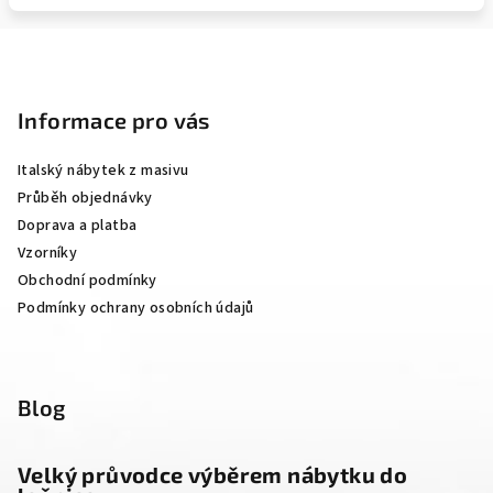
Z
á
p
Informace pro vás
a
Italský nábytek z masivu
t
Průběh objednávky
í
Doprava a platba
Vzorníky
Obchodní podmínky
Podmínky ochrany osobních údajů
Blog
Velký průvodce výběrem nábytku do