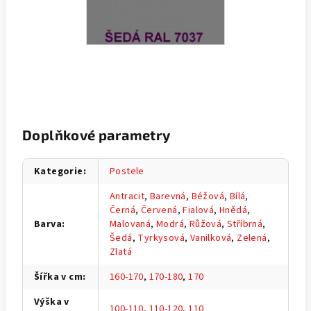
Doplňkové parametry
Kategorie
:
Postele
Antracit
,
Barevná
,
Béžová
,
Bílá
,
Černá
,
Červená
,
Fialová
,
Hnědá
,
Barva
:
Malovaná
,
Modrá
,
Růžová
,
Stříbrná
,
Šedá
,
Tyrkysová
,
Vanilková
,
Zelená
,
Zlatá
Šířka v cm
:
160-170
,
170-180
,
170
Výška v
100-110
,
110-120
,
110