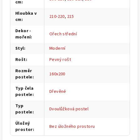
cm
:
Hloubka v
210-220
,
215
cm
:
Dekor -
Ořech střední
moření
:
Styl
:
Moderní
Rošt
:
Pevný rošt
Rozměr
160x200
postele
:
Typ čela
Dřevěné
postele
:
Typ
Dvoulůžková postel
postele
:
Úložný
Bez úložného prostoru
prostor
: