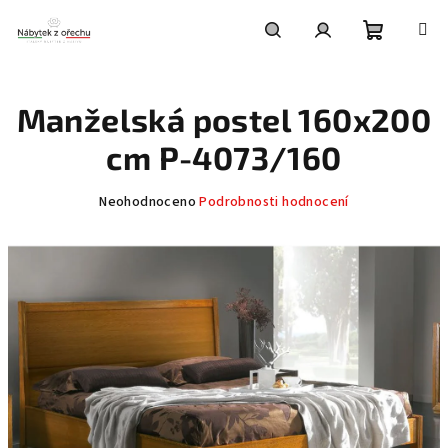
Přejít
na
obsah
Nákupní
Hledat
Přihlášení
Manželská postel 160x200
košík
cm P-4073/160
Průměrné
Neohodnoceno
Podrobnosti hodnocení
hodnocení
produktu
je
0,0
z
5
hvězdiček.