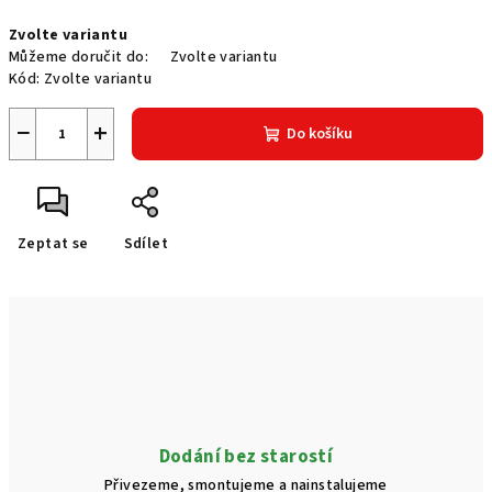
Měrná
Zvolte variantu
cena:
Můžeme doručit do:
Zvolte variantu
Kód:
Zvolte variantu
−
+
Do košíku
Zeptat se
Sdílet
Dodání bez starostí
Přivezeme, smontujeme a nainstalujeme