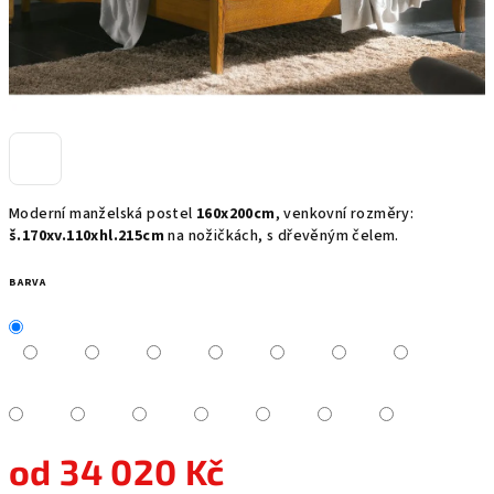
Moderní manželská postel
160x200cm
, venkovní rozměry:
š.170xv.110xhl.215cm
na nožičkách, s dřevěným čelem.
BARVA
od
34 020 Kč