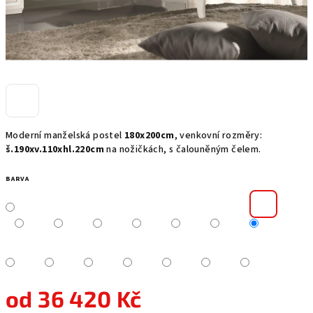
Moderní manželská postel
180x200cm
, venkovní rozměry:
š.190xv.110xhl.220cm
na nožičkách, s čalouněným čelem.
BARVA
od
36 420 Kč