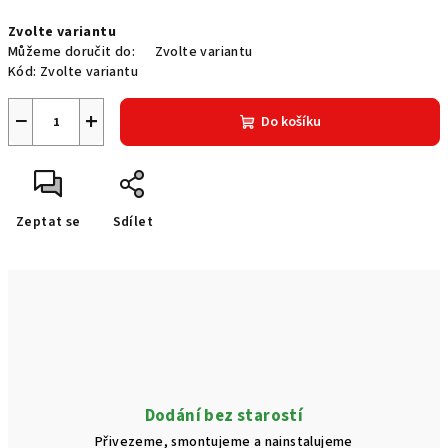
Měrná
Zvolte variantu
cena:
Můžeme doručit do:
Zvolte variantu
Kód:
Zvolte variantu
−
+
Do košíku
Zeptat se
Sdílet
Dodání bez starostí
Přivezeme, smontujeme a nainstalujeme