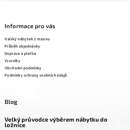
Z
á
p
Informace pro vás
a
Italský nábytek z masivu
t
Průběh objednávky
í
Doprava a platba
Vzorníky
Obchodní podmínky
Podmínky ochrany osobních údajů
Blog
Velký průvodce výběrem nábytku do
ložnice