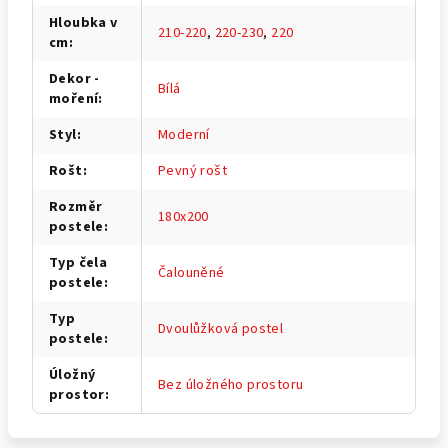
Hloubka v
210-220
,
220-230
,
220
cm
:
Dekor -
Bílá
moření
:
Styl
:
Moderní
Rošt
:
Pevný rošt
Rozměr
180x200
postele
:
Typ čela
Čalouněné
postele
:
Typ
Dvoulůžková postel
postele
:
Úložný
Bez úložného prostoru
prostor
: