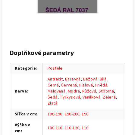
Doplňkové parametry
Kategorie
:
Postele
Antracit
,
Barevná
,
Béžová
,
Bílá
,
Černá
,
Červená
,
Fialová
,
Hnědá
,
Barva
:
Malovaná
,
Modrá
,
Růžová
,
Stříbrná
,
Šedá
,
Tyrkysová
,
Vanilková
,
Zelená
,
Zlatá
Šířka v cm
:
180-190
,
190-200
,
190
Výška v
100-110
,
110-120
,
110
cm
: