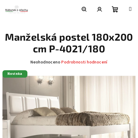
Přejít
na
obsah
Nákupní
Hledat
Přihlášení
Manželská postel 180x200
košík
cm P-4021/180
Průměrné
Neohodnoceno
Podrobnosti hodnocení
hodnocení
Novinka
produktu
je
0,0
z
5
hvězdiček.