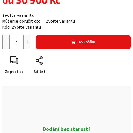
Měrná
Zvolte variantu
cena:
Můžeme doručit do:
Zvolte variantu
Kód:
Zvolte variantu
−
+
Do košíku
Zeptat se
Sdílet
Dodání bez starostí