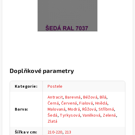
Doplňkové parametry
Kategorie
:
Postele
Antracit
,
Barevná
,
Béžová
,
Bílá
,
Černá
,
Červená
,
Fialová
,
Hnědá
,
Barva
:
Malovaná
,
Modrá
,
Růžová
,
Stříbrná
,
Šedá
,
Tyrkysová
,
Vanilková
,
Zelená
,
Zlatá
Šířka v cm
:
210-220
,
213