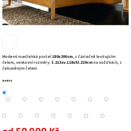
Moderní manželská postel
180x200cm
, s částečně levitujícím
čelem, venkovní rozměry:
š.213xv.118xhl.220cm
na nožičkách, s
čalouněným čelem.
BARVA
od
50 900 Kč