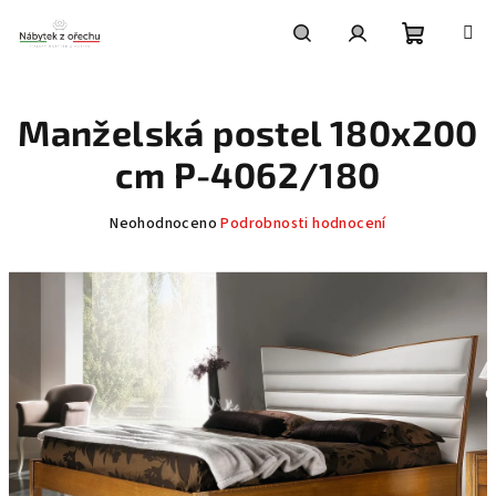
Přejít
na
obsah
Nákupní
Hledat
Přihlášení
Manželská postel 180x200
košík
cm P-4062/180
Průměrné
Neohodnoceno
Podrobnosti hodnocení
hodnocení
produktu
je
0,0
z
5
hvězdiček.