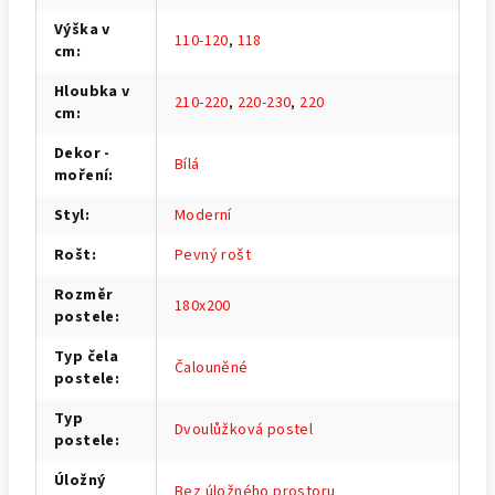
Výška v
110-120
,
118
cm
:
Hloubka v
210-220
,
220-230
,
220
cm
:
Dekor -
Bílá
moření
:
Styl
:
Moderní
Rošt
:
Pevný rošt
Rozměr
180x200
postele
:
Typ čela
Čalouněné
postele
:
Typ
Dvoulůžková postel
postele
:
Úložný
Bez úložného prostoru