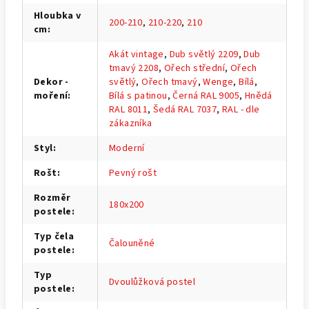
Hloubka v
200-210
,
210-220
,
210
cm
:
Akát vintage
,
Dub světlý 2209
,
Dub
tmavý 2208
,
Ořech střední
,
Ořech
Dekor -
světlý
,
Ořech tmavý
,
Wenge
,
Bílá
,
moření
:
Bílá s patinou
,
Černá RAL 9005
,
Hnědá
RAL 8011
,
Šedá RAL 7037
,
RAL - dle
zákazníka
Styl
:
Moderní
Rošt
:
Pevný rošt
Rozměr
180x200
postele
:
Typ čela
Čalouněné
postele
:
Typ
Dvoulůžková postel
postele
: