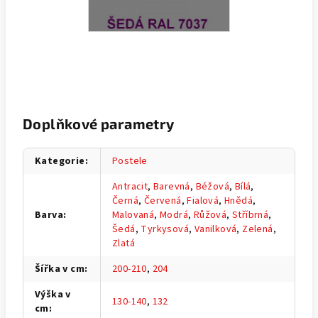
Doplňkové parametry
Kategorie
:
Postele
Antracit
,
Barevná
,
Béžová
,
Bílá
,
Černá
,
Červená
,
Fialová
,
Hnědá
,
Barva
:
Malovaná
,
Modrá
,
Růžová
,
Stříbrná
,
Šedá
,
Tyrkysová
,
Vanilková
,
Zelená
,
Zlatá
Šířka v cm
:
200-210
,
204
Výška v
130-140
,
132
cm
: