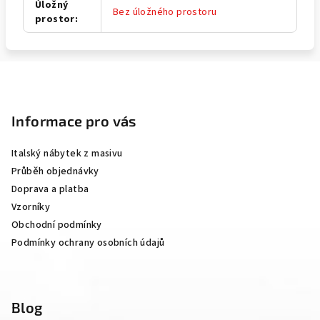
Úložný
Bez úložného prostoru
prostor
:
Z
á
p
Informace pro vás
a
Italský nábytek z masivu
t
Průběh objednávky
í
Doprava a platba
Vzorníky
Obchodní podmínky
Podmínky ochrany osobních údajů
Blog