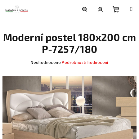
Přejít
na
obsah
Nákupní
Hledat
Přihlášení
Moderní postel 180x200 cm
košík
P-7257/180
Průměrné
Neohodnoceno
Podrobnosti hodnocení
hodnocení
produktu
je
0,0
z
5
hvězdiček.