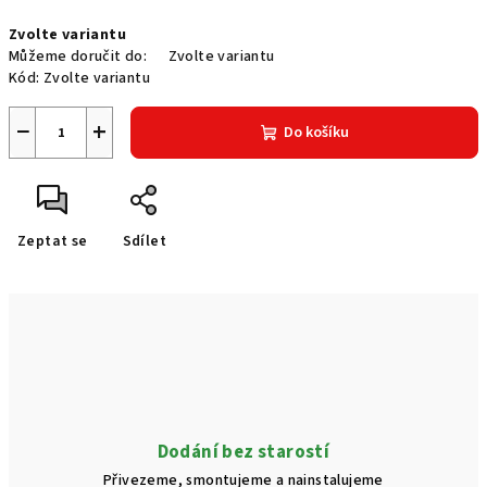
Měrná
Zvolte variantu
cena:
Můžeme doručit do:
Zvolte variantu
Kód:
Zvolte variantu
−
+
Do košíku
Zeptat se
Sdílet
Dodání bez starostí
Přivezeme, smontujeme a nainstalujeme