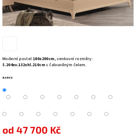
Moderní postel
180x200cm
, venkovní rozměry:
š.204xv.132xhl.210cm
s čalouněným čelem.
BARVA
od
47 700 Kč