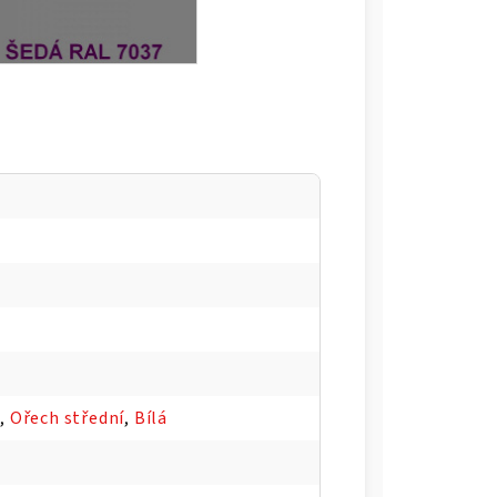
8
,
Ořech střední
,
Bílá