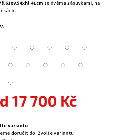
7š.61xv.54xhl.41cm
se dvěma zásuvkami, na
ičkách.
VA
zdiček.
od
17 700 Kč
ná
a:
lte variantu
eme doručit do:
Zvolte variantu