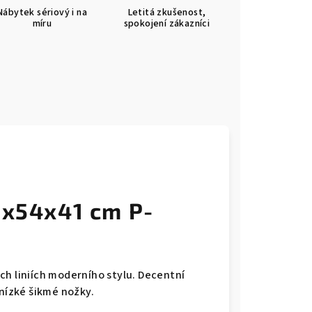
Nábytek sériový i na
Letitá zkušenost,
míru
spokojení zákazníci
1x54x41 cm P-
ch liniích moderního stylu. Decentní
 nízké šikmé nožky.