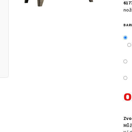
je
617
0,0
nož
z
5
BAR
hvě
Měr
cen
Zvo
Můž