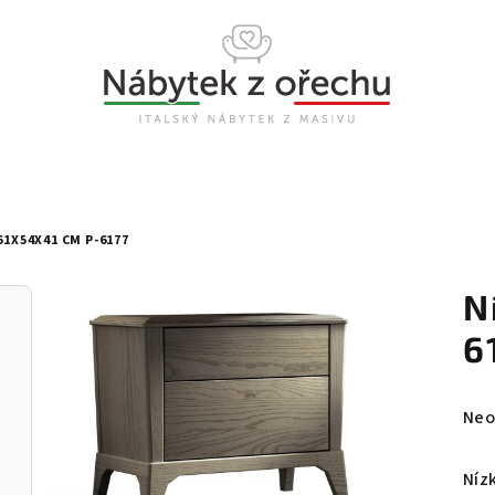
61X54X41 CM P-6177
N
6
Prů
Neo
hod
pro
Níz