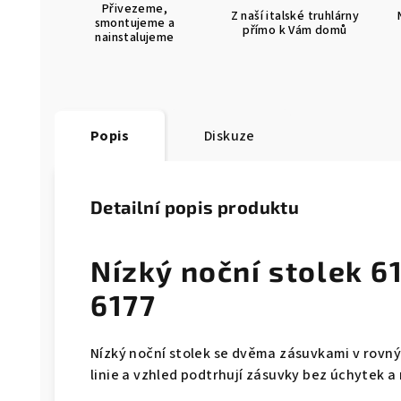
Přivezeme,
Z naší italské truhlárny
smontujeme a
přímo k Vám domů
nainstalujeme
Popis
Diskuze
Detailní popis produktu
Nízký noční stolek 6
6177
Nízký noční stolek se dvěma zásuvkami v rovný
linie a vzhled podtrhují zásuvky bez úchytek a