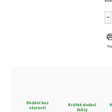
Kód
−
Ti
Dodání bez
Krátké dodací
M
starostí
lhůty