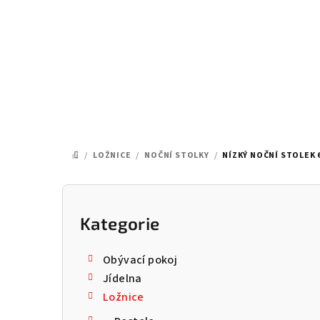
Přejít
na
obsah
/
LOŽNICE
/
NOČNÍ STOLKY
/
NÍZKÝ NOČNÍ STOLEK 
DOMŮ
P
o
Kategorie
Přeskočit
kategorie
s
Obývací pokoj
t
Jídelna
Ložnice
r