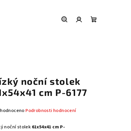
Hledat
Přihlášení
Nákupní
košík
ízký noční stolek
1x54x41 cm P-6177
měrné
hodnoceno
Podrobnosti hodnocení
nocení
duktu
ký noční stolek
61x54x41 cm P-