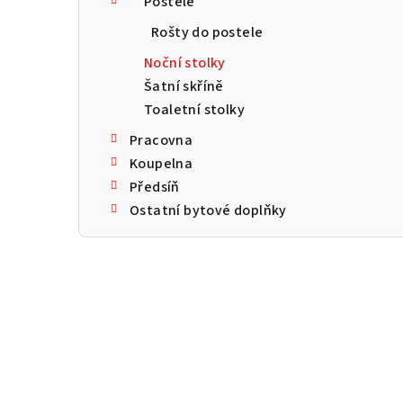
Postele
a
Rošty do postele
n
Noční stolky
n
Šatní skříně
Toaletní stolky
í
Pracovna
p
Koupelna
a
Předsíň
Ostatní bytové doplňky
n
e
l