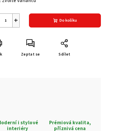
:
Zvolte variantu
+
Do košíku
sk
Zeptat se
Sdílet
oderní i stylové
Prémiová kvalita,
interiéry
příznivá cena