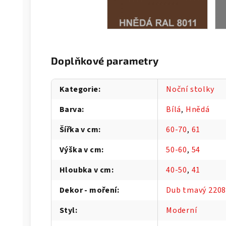
Doplňkové parametry
Kategorie
:
Noční stolky
Barva
:
Bílá
,
Hnědá
Šířka v cm
:
60-70
,
61
Výška v cm
:
50-60
,
54
Hloubka v cm
:
40-50
,
41
Dekor - moření
:
Dub tmavý 220
Styl
:
Moderní