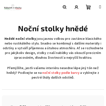
Přejít
na
obsah
Nákupní
Hledat
Přihlášení
Noční stolky hnědé
košík
Hnědé noční stolky
jsou jasnou volbou pro zastánce klasického
nebo rustikálního stylu. Snadno se kombinují s dalšími materiály i
odstíny a vytváří příjemnou a útulnou atmosféru. Ať se rozhodnete
pro jakýkoliv design, stolky z naší nabídky vás okouzlí precizním
zpracováním, dlouhou životností a nejvyšší kvalitou.
Přemýšlíte, jestli vašemu interiéru nesedne lépe jiný tón než
hnědý? Podívejte se na
noční stolky podle barvy
a vybírejte z
pestré škály dalších odstínů.
Ř