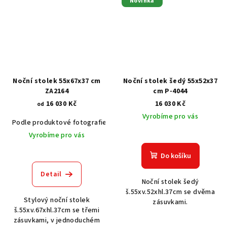
Novinka
Noční stolek 55x67x37 cm
Noční stolek šedý 55x52x37
ZA2164
cm P-4044
16 030 Kč
16 030 Kč
od
Vyrobíme pro vás
Podle produktové fotografie
Akát vintage BT1551
Dub světlý
Vyrobíme pro vás
Do košíku
Detail
Noční stolek šedý
š.55xv.52xhl.37cm se dvěma
Stylový noční stolek
zásuvkami.
š.55xv.67xhl.37cm se třemi
zásuvkami, v jednoduchém