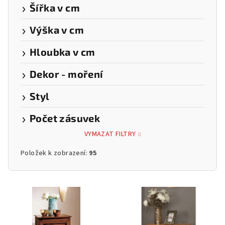
Šířka v cm
Výška v cm
Hloubka v cm
Dekor - moření
Styl
Počet zásuvek
VYMAZAT FILTRY
Položek k zobrazení:
95
V
ý
p