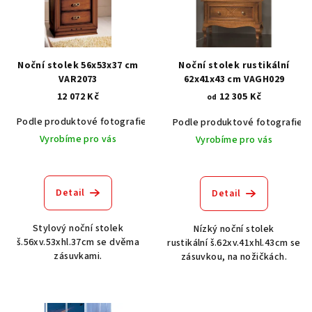
i
s
p
r
Noční stolek 56x53x37 cm
Noční stolek rustikální
o
VAR2073
62x41x43 cm VAGH029
12 072 Kč
12 305 Kč
d
od
u
Podle produktové fotografie
Akát vintage BT1551
Dub světlý
Podle produktové fotografie
k
Vyrobíme pro vás
Vyrobíme pro vás
t
ů
Detail
Detail
Stylový noční stolek
Nízký noční stolek
š.56xv.53xhl.37cm se dvěma
rustikální š.62xv.41xhl.43cm se
zásuvkami.
zásuvkou, na nožičkách.