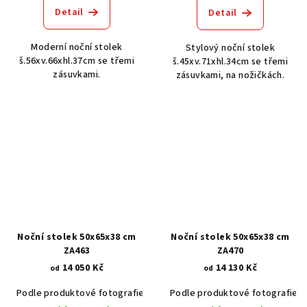
Detail
Detail
Moderní noční stolek
Stylový noční stolek
š.56xv.66xhl.37cm se třemi
š.45xv.71xhl.34cm se třemi
zásuvkami.
zásuvkami, na nožičkách.
Noční stolek 50x65x38 cm
Noční stolek 50x65x38 cm
ZA463
ZA470
14 050 Kč
14 130 Kč
od
od
Podle produktové fotografie
Akát vintage BT1551
Podle produktové fotografie
Dub světlý