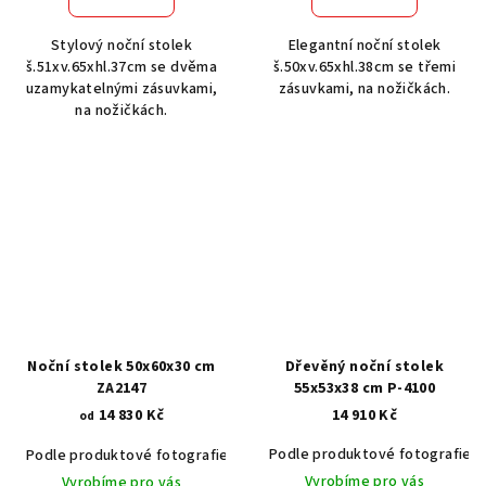
Stylový noční stolek
Elegantní noční stolek
š.51xv.65xhl.37cm se dvěma
š.50xv.65xhl.38cm se třemi
uzamykatelnými zásuvkami,
zásuvkami, na nožičkách.
na nožičkách.
Noční stolek 50x60x30 cm
Dřevěný noční stolek
ZA2147
55x53x38 cm P-4100
14 830 Kč
14 910 Kč
od
Podle produktové fotografie
Podle produktové fotografie
Akát vintage BT1551
Dub světlý
Vyrobíme pro vás
Vyrobíme pro vás