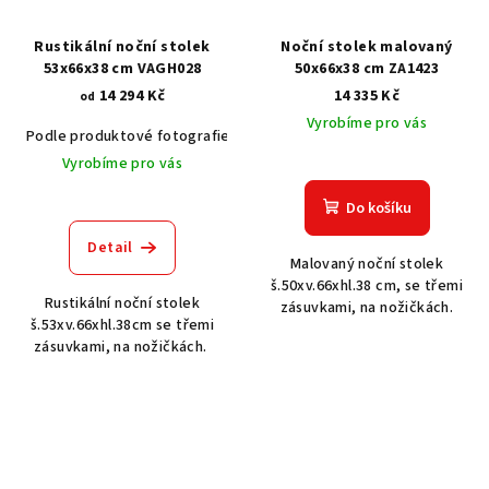
Rustikální noční stolek
Noční stolek malovaný
53x66x38 cm VAGH028
50x66x38 cm ZA1423
14 294 Kč
14 335 Kč
od
Vyrobíme pro vás
Podle produktové fotografie
Akát vintage BT1551
Dub světlý
Vyrobíme pro vás
Do košíku
Detail
Malovaný noční stolek
š.50xv.66xhl.38 cm, se třemi
Rustikální noční stolek
zásuvkami, na nožičkách.
š.53xv.66xhl.38cm se třemi
zásuvkami, na nožičkách.