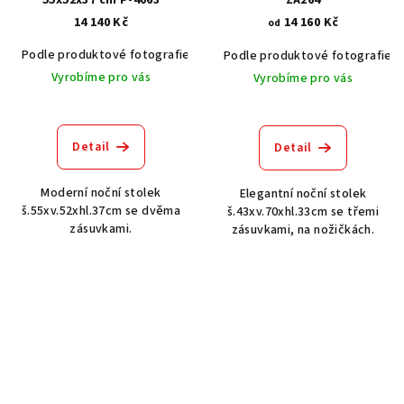
55x52x37 cm P-4063
ZA264
14 140 Kč
14 160 Kč
od
Podle produktové fotografie
Akát vintage BT1551
Dub světlý
Podle produktové fotografie
Vyrobíme pro vás
Vyrobíme pro vás
Detail
Detail
Moderní noční stolek
Elegantní noční stolek
š.55xv.52xhl.37cm se dvěma
š.43xv.70xhl.33cm se třemi
zásuvkami.
zásuvkami, na nožičkách.