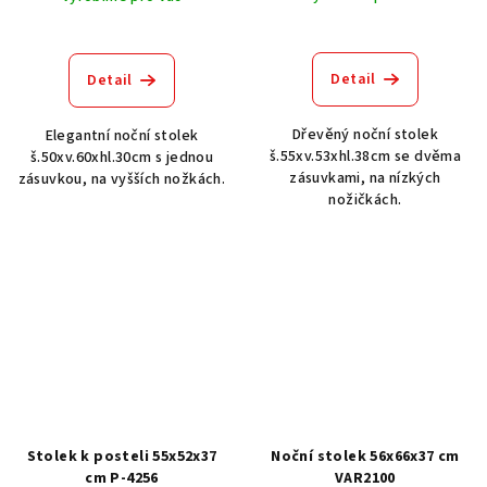
Detail
Detail
Dřevěný noční stolek
Elegantní noční stolek
š.55xv.53xhl.38cm se dvěma
š.50xv.60xhl.30cm s jednou
zásuvkami, na nízkých
zásuvkou, na vyšších nožkách.
nožičkách.
Stolek k posteli 55x52x37
Noční stolek 56x66x37 cm
cm P-4256
VAR2100