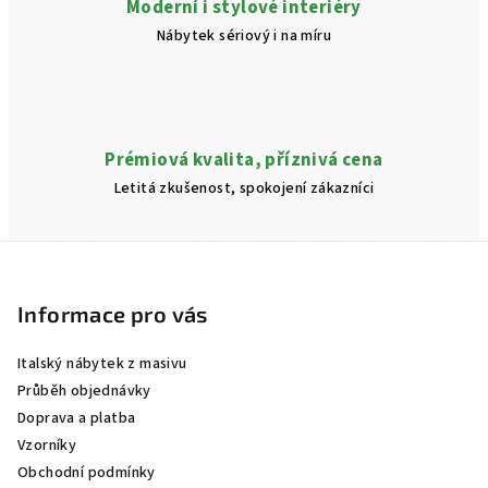
Moderní i stylové interiéry
Nábytek sériový i na míru
Prémiová kvalita, příznivá cena
Letitá zkušenost, spokojení zákazníci
Z
á
p
Informace pro vás
a
Italský nábytek z masivu
t
Průběh objednávky
í
Doprava a platba
Vzorníky
Obchodní podmínky