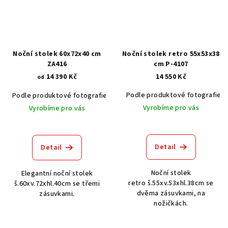
Noční stolek 60x72x40 cm
Noční stolek retro 55x53x38
ZA416
cm P-4107
14 390 Kč
14 550 Kč
od
Podle produktové fotografie
Podle produktové fotografie
Akát vintage BT1551
Dub světlý
Vyrobíme pro vás
Vyrobíme pro vás
Detail
Detail
Noční stolek
Elegantní noční stolek
retro š.55xv.53xhl.38cm se
š.60xv.72xhl.40cm se třemi
dvěma zásuvkami, na
zásuvkami.
nožičkách.