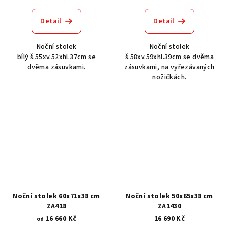
Detail
Detail
Noční stolek
Noční stolek
bílý š.55xv.52xhl.37cm se
š.58xv.59xhl.39cm se dvěma
dvěma zásuvkami.
zásuvkami, na vyřezávaných
nožičkách.
Noční stolek 60x71x38 cm
Noční stolek 50x65x38 cm
ZA418
ZA1430
16 660 Kč
16 690 Kč
od