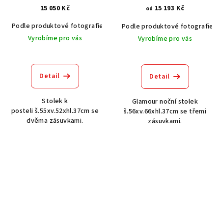
15 050 Kč
15 193 Kč
od
Podle produktové fotografie
Akát vintage BT1551
Dub světlý
Podle produktové fotografie
Vyrobíme pro vás
Vyrobíme pro vás
Detail
Detail
Stolek k
Glamour noční stolek
posteli š.55xv.52xhl.37cm se
š.56xv.66xhl.37cm se třemi
dvěma zásuvkami.
zásuvkami.