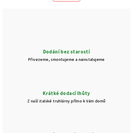
o
d
v
a
á
n
c
í
í
p
r
v
Dodání bez starostí
k
Přivezeme, smontujeme a nainstalujeme
y
v
ý
p
i
Krátké dodací lhůty
s
Z naší italské truhlárny přímo k Vám domů
u