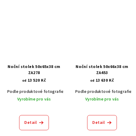
Noční stolek 50x65x38 cm
Noční stolek 50x66x38 cm
ZA278
ZA453
13 520 Kč
13 630 Kč
od
od
Podle produktové fotografie
Akát vintage BT1551
Podle produktové fotografie
Dub světlý
Vyrobíme pro vás
Vyrobíme pro vás
Detail
Detail