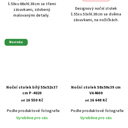
š.50xv.66xhl.38cm se třemi
Designový noční stolek
zásuvkami, zdobený
š.55xv.53xhl.38cm se dvěma
malovanými detaily.
zásuvkami, na nožičkách.
Novinka
Noční stolek bílý 55x52x37
Noční stolek 58x59x39 cm
cm P-4020
VA4600
16 550 Kč
16 648 Kč
od
od
Podle produktové fotografie
Bílá
Podle produktové fotografie
Bílá s patinou BT9001-A6
Č
Vyrobíme pro vás
Vyrobíme pro vás