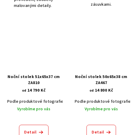
zásuvkami.
malovanými detaily.
Noční stolek 51x65x37 cm
Noční stolek 50x65x38 cm
ZA810
ZA467
14 790 Kč
14 800 Kč
od
od
Podle produktové fotografie
Akát vintage BT1551
Podle produktové fotografie
Dub světlý
Vyrobíme pro vás
Vyrobíme pro vás
Detail
Detail