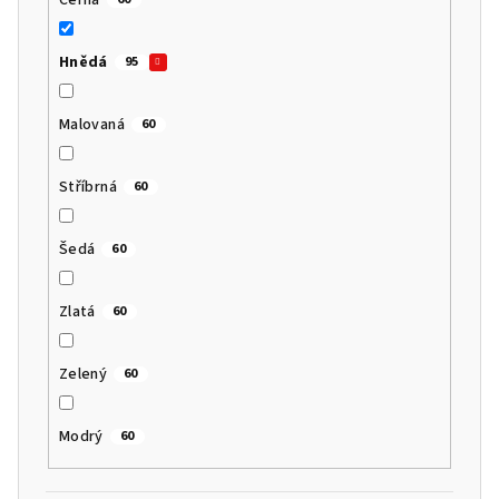
Hnědá
95
Malovaná
60
Stříbrná
60
Šedá
60
Zlatá
60
Zelený
60
Modrý
60