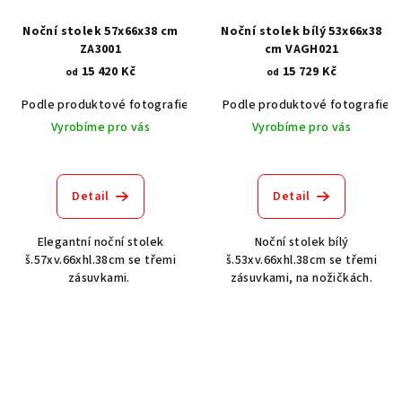
Noční stolek 57x66x38 cm
Noční stolek bílý 53x66x38
ZA3001
cm VAGH021
15 420 Kč
15 729 Kč
od
od
Podle produktové fotografie
Akát vintage BT1551
Podle produktové fotografie
Dub světlý
Vyrobíme pro vás
Vyrobíme pro vás
Detail
Detail
Elegantní noční stolek
Noční stolek bílý
š.57xv.66xhl.38cm se třemi
š.53xv.66xhl.38cm se třemi
zásuvkami.
zásuvkami, na nožičkách.