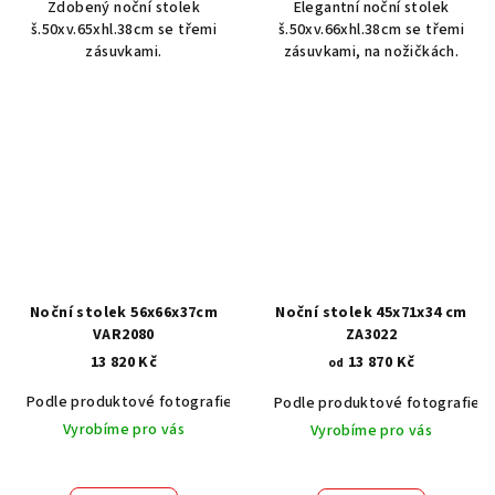
Zdobený noční stolek
Elegantní noční stolek
š.50xv.65xhl.38cm se třemi
š.50xv.66xhl.38cm se třemi
zásuvkami.
zásuvkami, na nožičkách.
Noční stolek 56x66x37cm
Noční stolek 45x71x34 cm
VAR2080
ZA3022
13 820 Kč
13 870 Kč
od
Podle produktové fotografie
Akát vintage BT1551
Dub světlý
Podle produktové fotografie
Vyrobíme pro vás
Vyrobíme pro vás