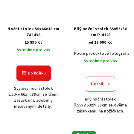
Noční stolek 50x66x38 cm
Bílý noční stolek 55x53x38
ZA1436
cm P-4128
15 830 Kč
16 000 Kč
od
Vyrobíme pro vás
Podle produktové fotografie
Vyrobíme pro vás
Do košíku
Detail
Stylový noční stolek
š.50xv.66xhl.38cm se třemi
Bílý noční stolek
zásuvkami, zdobený
š.55xv.53xhl.38cm se dvěma
malovanými detaily.
zásuvkami, na nožičkách.