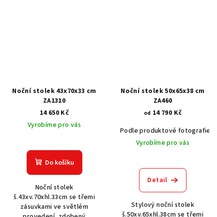
Noční stolek 43x70x33 cm
Noční stolek 50x65x38 cm
ZA1310
ZA460
14 650 Kč
14 790 Kč
od
Vyrobíme pro vás
Podle produktové fotografie
Vyrobíme pro vás
Do košíku
Detail
Noční stolek
š.43xv.70xhl.33cm se třemi
Stylový noční stolek
zásuvkami ve světlém
š.50xv.65xhl.38cm se třemi
provedení, zdobený