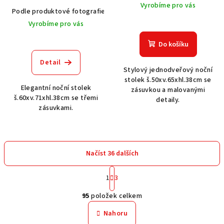
Vyrobíme pro vás
Podle produktové fotografie
Akát vintage BT1551
Dub světlý
Vyrobíme pro vás
Do košíku
Detail
Stylový jednodveřový noční
stolek š.50xv.65xhl.38cm se
Elegantní noční stolek
zásuvkou a malovanými
š.60xv.71xhl.38cm se třemi
detaily.
zásuvkami.
Načíst 36 dalších
S
1
3
t
O
r
95
položek celkem
á
v
n
l
Nahoru
k
á