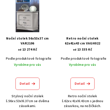
Noční stolek 56x53x37 cm
Retro noční stolek
VAR2106
62x41x43 cm VAGH022
13 274 Kč
13 335 Kč
od
od
Podle produktové fotografie
Bílá
Podle produktové fotografie
Bílá s patinou BT9001-A6
Č
Vyrobíme pro vás
Vyrobíme pro vás
Detail
Detail
Stylový noční stolek
Retro noční stolek
š.56xv.53xhl.37cm se dvěma
š.62xv.41xhl.43cm s jednou
zásuvkami.
zásuvkou, na nožičkách.