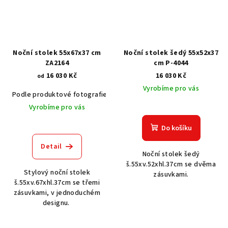
Noční stolek 55x67x37 cm
Noční stolek šedý 55x52x37
ZA2164
cm P-4044
16 030 Kč
16 030 Kč
od
Vyrobíme pro vás
Podle produktové fotografie
Akát vintage BT1551
Dub světlý
Vyrobíme pro vás
Do košíku
Detail
Noční stolek šedý
š.55xv.52xhl.37cm se dvěma
Stylový noční stolek
zásuvkami.
š.55xv.67xhl.37cm se třemi
zásuvkami, v jednoduchém
designu.