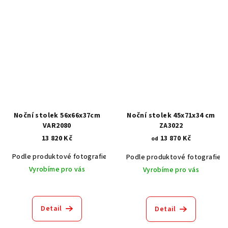
Noční stolek 56x66x37cm
Noční stolek 45x71x34 cm
VAR2080
ZA3022
13 820 Kč
13 870 Kč
od
Podle produktové fotografie
Akát vintage BT1551
Dub světlý
Podle produktové fotografie
Vyrobíme pro vás
Vyrobíme pro vás
Detail
Detail