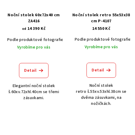
Noční stolek 60x72x40 cm
Noční stolek retro 55x53x38
ZA416
cm P-4107
14 390 Kč
14 550 Kč
od
Podle produktové fotografie
Podle produktové fotografie
Akát vintage BT1551
Dub světlý
Vyrobíme pro vás
Vyrobíme pro vás
Detail
Detail
Noční stolek
Elegantní noční stolek
retro š.55xv.53xhl.38cm se
š.60xv.72xhl.40cm se třemi
dvěma zásuvkami, na
zásuvkami.
nožičkách.