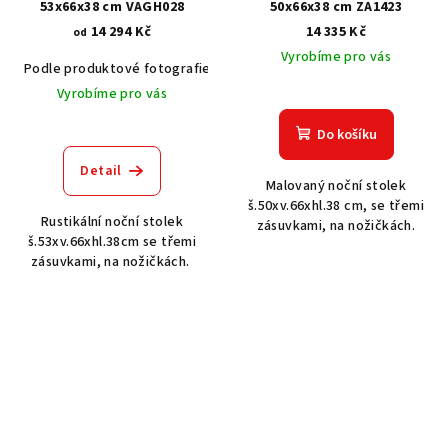
53x66x38 cm VAGH028
50x66x38 cm ZA1423
14 294 Kč
14 335 Kč
od
Vyrobíme pro vás
Podle produktové fotografie
Akát vintage BT1551
Dub světlý
Vyrobíme pro vás
Do košíku
Detail
Malovaný noční stolek
š.50xv.66xhl.38 cm, se třemi
Rustikální noční stolek
zásuvkami, na nožičkách.
š.53xv.66xhl.38cm se třemi
zásuvkami, na nožičkách.