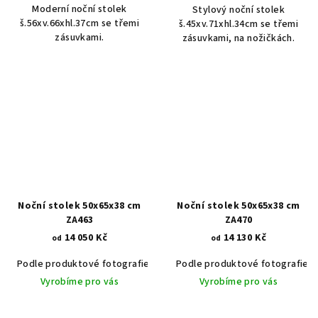
Moderní noční stolek
Stylový noční stolek
š.56xv.66xhl.37cm se třemi
š.45xv.71xhl.34cm se třemi
zásuvkami.
zásuvkami, na nožičkách.
Noční stolek 50x65x38 cm
Noční stolek 50x65x38 cm
ZA463
ZA470
14 050 Kč
14 130 Kč
od
od
Podle produktové fotografie
Akát vintage BT1551
Podle produktové fotografie
Dub světlý
Vyrobíme pro vás
Vyrobíme pro vás