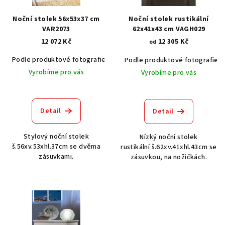
p
r
Noční stolek 56x53x37 cm
Noční stolek rustikální
o
VAR2073
62x41x43 cm VAGH029
12 072 Kč
12 305 Kč
d
od
u
Podle produktové fotografie
Akát vintage BT1551
Dub světlý
Podle produktové fotografie
k
Vyrobíme pro vás
Vyrobíme pro vás
t
ů
Detail
Detail
Stylový noční stolek
Nízký noční stolek
š.56xv.53xhl.37cm se dvěma
rustikální š.62xv.41xhl.43cm se
zásuvkami.
zásuvkou, na nožičkách.