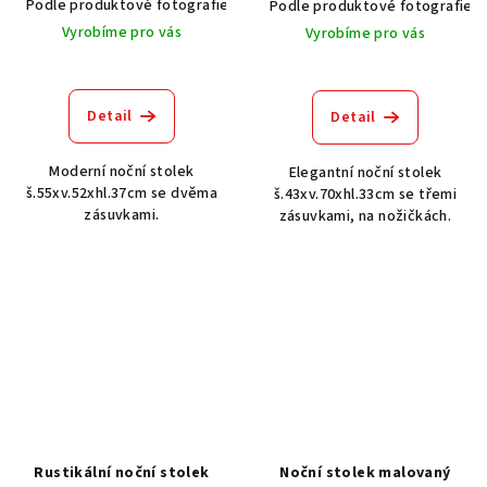
Podle produktové fotografie
Akát vintage BT1551
Dub světlý
Podle produktové fotografie
Vyrobíme pro vás
Vyrobíme pro vás
Detail
Detail
Moderní noční stolek
Elegantní noční stolek
š.55xv.52xhl.37cm se dvěma
š.43xv.70xhl.33cm se třemi
zásuvkami.
zásuvkami, na nožičkách.
Rustikální noční stolek
Noční stolek malovaný