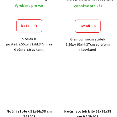
Vyrobíme pro vás
Vyrobíme pro vás
Detail
Detail
Stolek k
Glamour noční stolek
posteli š.55xv.52xhl.37cm se
š.56xv.66xhl.37cm se třemi
dvěma zásuvkami.
zásuvkami.
Noční stolek 57x66x38 cm
Noční stolek bílý 53x66x38
ZA3001
cm VAGH021