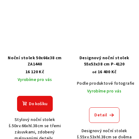
Noční stolek 50x66x38 cm
Designový noční stolek
ZA1440
55x53x38 cm P-4120
16 120 Kč
16 400 Kč
od
Vyrobíme pro vás
Podle produktové fotografie
Vyrobíme pro vás
Do košíku
Detail
Stylový noční stolek
š.50xv.66xhl.38cm se třemi
Designový noční stolek
zásuvkami, zdobený
š.55xv.53xhl.38cm se dvěma
malovanými detaily.