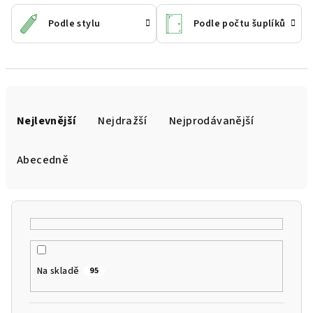
Podle stylu
Podle počtu šuplíků
Ř
a
Nejlevnější
Nejdražší
Nejprodávanější
z
e
Abecedně
n
í
p
r
o
Na skladě
95
d
u