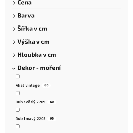
k
Cena
t
Barva
ů
Šířka v cm
Výška v cm
Hloubka v cm
Dekor - moření
Akát vintage
60
Dub světlý 2209
60
Dub tmavý 2208
95