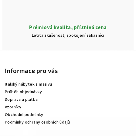
Prémiová kvalita, příznivá cena
Letitá zkušenost, spokojení zákazníci
Z
á
p
Informace pro vás
a
Italský nábytek z masivu
t
Průběh objednávky
í
Doprava a platba
Vzorníky
Obchodní podmínky
Podmínky ochrany osobních údajů