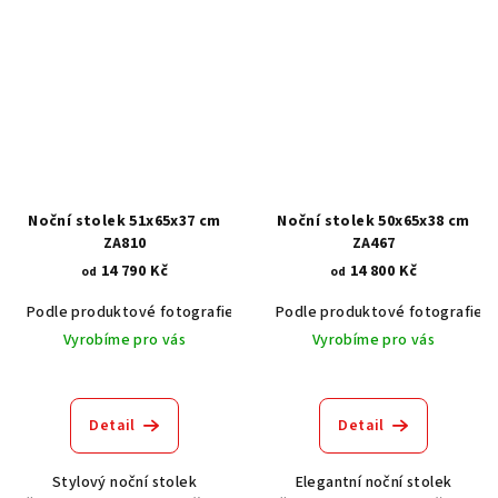
Noční stolek 51x65x37 cm
Noční stolek 50x65x38 cm
ZA810
ZA467
14 790 Kč
14 800 Kč
od
od
Podle produktové fotografie
Akát vintage BT1551
Podle produktové fotografie
Dub světlý
Vyrobíme pro vás
Vyrobíme pro vás
Detail
Detail
Stylový noční stolek
Elegantní noční stolek