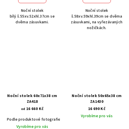
Noční stolek
Noční stolek
bílý š.55xv.52xhl.37cm se
š.58xv.59xhl.39cm se dvěma
dvěma zásuvkami.
zásuvkami, na vyřezávaných
nožičkách.
Noční stolek 60x71x38 cm
Noční stolek 50x65x38 cm
ZA418
ZA1430
16 660 Kč
16 690 Kč
od
Vyrobíme pro vás
Podle produktové fotografie
Akát vintage BT1551
Dub světlý
Vyrobíme pro vás