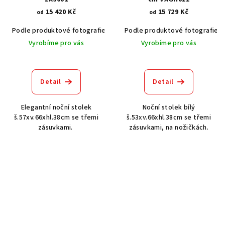
15 420 Kč
15 729 Kč
od
od
Podle produktové fotografie
Akát vintage BT1551
Podle produktové fotografie
Dub světlý
Vyrobíme pro vás
Vyrobíme pro vás
Detail
Detail
Elegantní noční stolek
Noční stolek bílý
š.57xv.66xhl.38cm se třemi
š.53xv.66xhl.38cm se třemi
zásuvkami.
zásuvkami, na nožičkách.