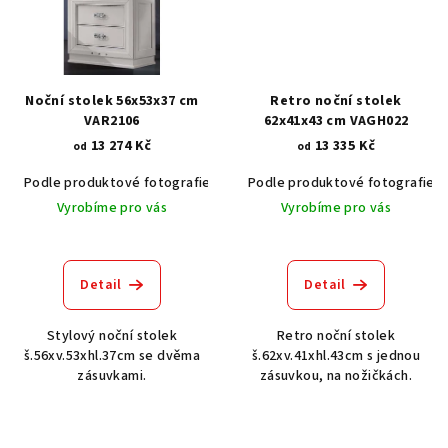
Noční stolek 56x53x37 cm
Retro noční stolek
VAR2106
62x41x43 cm VAGH022
13 274 Kč
13 335 Kč
od
od
Podle produktové fotografie
Bílá
Podle produktové fotografie
Bílá s patinou BT9001-A6
Č
Vyrobíme pro vás
Vyrobíme pro vás
Detail
Detail
Stylový noční stolek
Retro noční stolek
š.56xv.53xhl.37cm se dvěma
š.62xv.41xhl.43cm s jednou
zásuvkami.
zásuvkou, na nožičkách.