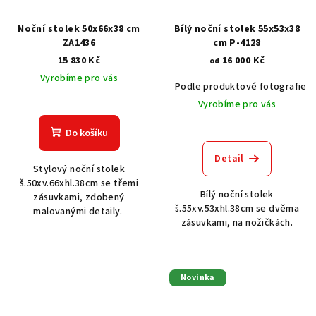
Noční stolek 50x66x38 cm
Bílý noční stolek 55x53x38
ZA1436
cm P-4128
15 830 Kč
16 000 Kč
od
Vyrobíme pro vás
Podle produktové fotografie
Vyrobíme pro vás
Do košíku
Detail
Stylový noční stolek
š.50xv.66xhl.38cm se třemi
Bílý noční stolek
zásuvkami, zdobený
š.55xv.53xhl.38cm se dvěma
malovanými detaily.
zásuvkami, na nožičkách.
Novinka