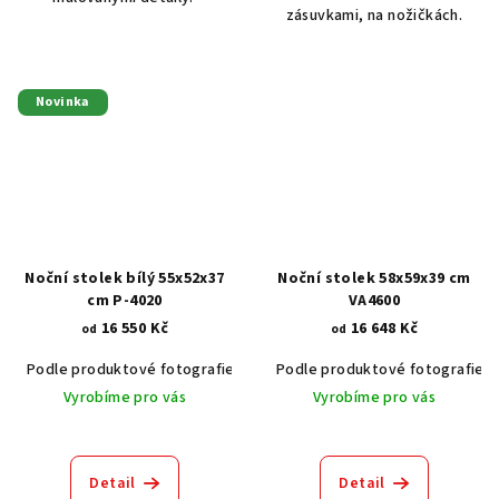
zásuvkami, na nožičkách.
Novinka
Noční stolek bílý 55x52x37
Noční stolek 58x59x39 cm
cm P-4020
VA4600
16 550 Kč
16 648 Kč
od
od
Podle produktové fotografie
Bílá
Podle produktové fotografie
Bílá s patinou BT9001-A6
Č
Vyrobíme pro vás
Vyrobíme pro vás
Detail
Detail