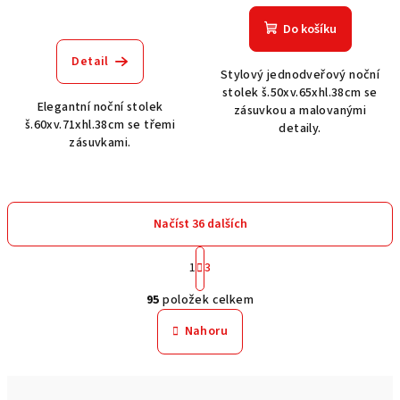
Do košíku
Detail
Stylový jednodveřový noční
stolek š.50xv.65xhl.38cm se
Elegantní noční stolek
zásuvkou a malovanými
š.60xv.71xhl.38cm se třemi
detaily.
zásuvkami.
Načíst 36 dalších
S
1
3
t
O
r
95
položek celkem
á
v
n
l
Nahoru
k
á
o
d
v
a
á