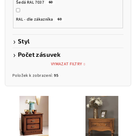
Šedá RAL 7037
60
RAL - dle zákazníka
60
Styl
Počet zásuvek
VYMAZAT FILTRY
Položek k zobrazení:
95
V
ý
p
i
s