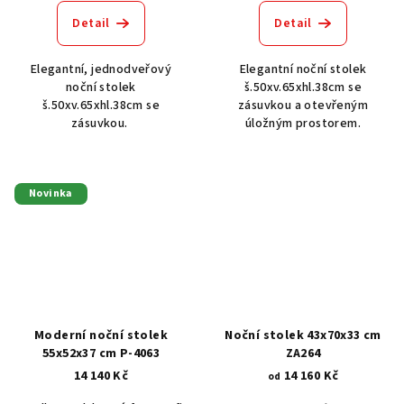
Detail
Detail
Elegantní, jednodveřový
Elegantní noční stolek
noční stolek
š.50xv.65xhl.38cm se
š.50xv.65xhl.38cm se
zásuvkou a otevřeným
zásuvkou.
úložným prostorem.
Novinka
Moderní noční stolek
Noční stolek 43x70x33 cm
55x52x37 cm P-4063
ZA264
14 140 Kč
14 160 Kč
od