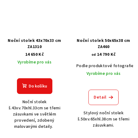
Noční stolek 43x70x33 cm
Noční stolek 50x65x38 cm
ZA1310
ZA460
14 650 Kč
14 790 Kč
od
Vyrobíme pro vás
Podle produktové fotografie
Vyrobíme pro vás
Do košíku
Detail
Noční stolek
š.43xv.70xhl.33cm se třemi
Stylový noční stolek
zásuvkami ve světlém
š.50xv.65xhl.38cm se třemi
provedení, zdobený
zásuvkami.
malovanými detaily.