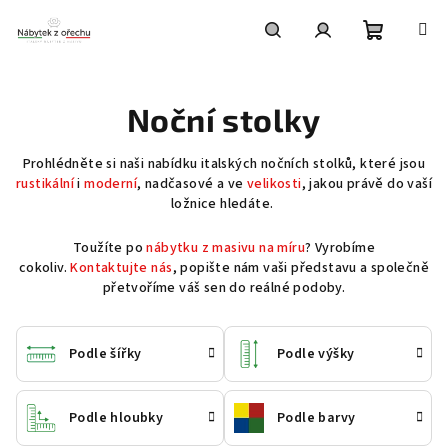
Přejít
na
obsah
Nákupní
Hledat
Přihlášení
Noční stolky
košík
Prohlédněte si naši nabídku italských nočních stolků, které jsou
rustikální
i
moderní
, nadčasové a ve
velikosti
, jakou právě do vaší
ložnice hledáte.
Toužíte po
nábytku z masivu na míru
? Vyrobíme
cokoliv.
Kontaktujte nás
, popište nám vaši představu a společně
přetvoříme váš sen do reálné podoby.
Podle šířky
Podle výšky
Podle hloubky
Podle barvy