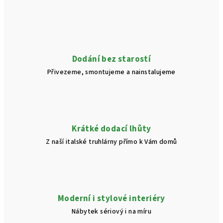
n
c
í
í
p
r
v
Dodání bez starostí
k
Přivezeme, smontujeme a nainstalujeme
y
v
ý
p
i
Krátké dodací lhůty
s
Z naší italské truhlárny přímo k Vám domů
u
Moderní i stylové interiéry
Nábytek sériový i na míru