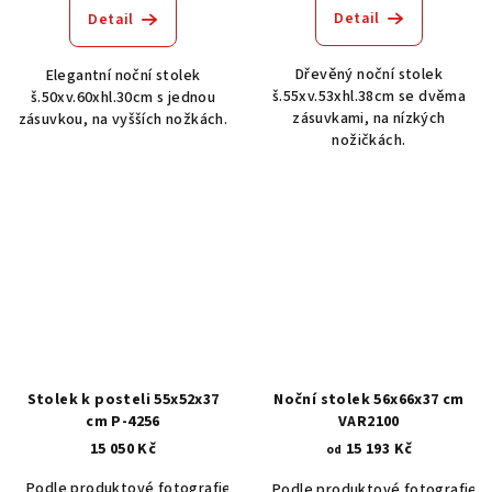
Detail
Detail
Dřevěný noční stolek
Elegantní noční stolek
š.55xv.53xhl.38cm se dvěma
š.50xv.60xhl.30cm s jednou
zásuvkami, na nízkých
zásuvkou, na vyšších nožkách.
nožičkách.
Stolek k posteli 55x52x37
Noční stolek 56x66x37 cm
cm P-4256
VAR2100
15 050 Kč
15 193 Kč
od
Podle produktové fotografie
Akát vintage BT1551
Dub světlý
Podle produktové fotografie