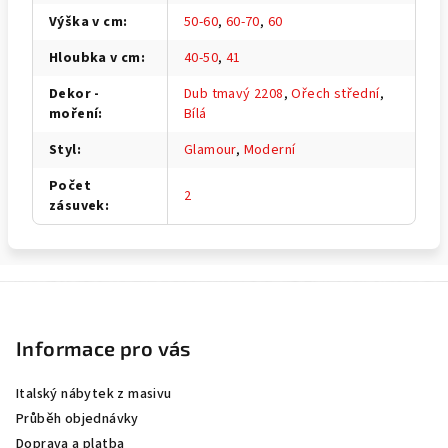
Výška v cm
:
50-60
,
60-70
,
60
Hloubka v cm
:
40-50
,
41
Dekor -
Dub tmavý 2208
,
Ořech střední
,
moření
:
Bílá
Styl
:
Glamour
,
Moderní
Počet
2
zásuvek
:
Z
á
p
Informace pro vás
a
Italský nábytek z masivu
t
Průběh objednávky
í
Doprava a platba