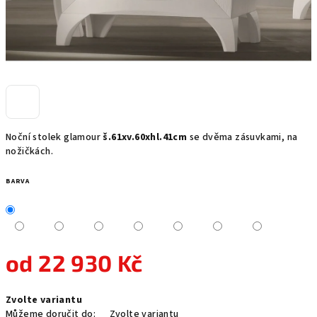
Noční stolek glamour
š.61xv.60xhl.41cm
se dvěma zásuvkami, na
nožičkách.
BARVA
od
22 930 Kč
Měrná
Zvolte variantu
cena:
Můžeme doručit do:
Zvolte variantu