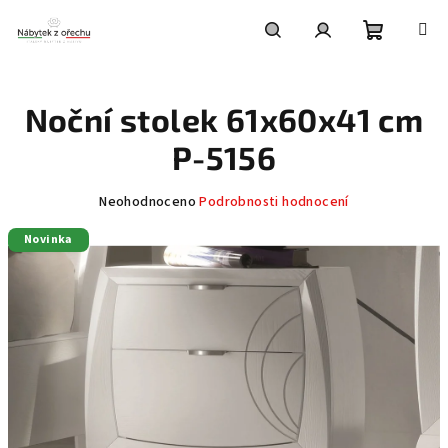
Přejít
na
obsah
Nákupní
Hledat
Přihlášení
Noční stolek 61x60x41 cm
košík
P-5156
Průměrné
Neohodnoceno
Podrobnosti hodnocení
hodnocení
Novinka
produktu
je
0,0
z
5
hvězdiček.