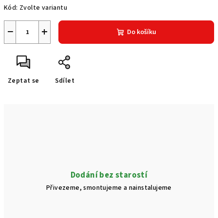
Kód:
Zvolte variantu
−
+
Do košíku
Zeptat se
Sdílet
Dodání bez starostí
Přivezeme, smontujeme a nainstalujeme