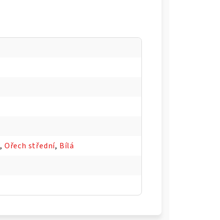
8
,
Ořech střední
,
Bílá