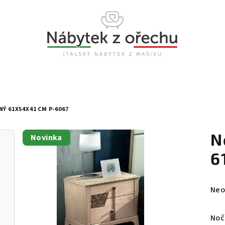
Ý 61X54X41 CM P-6067
N
Novinka
6
Prů
Neo
hod
pro
Noč