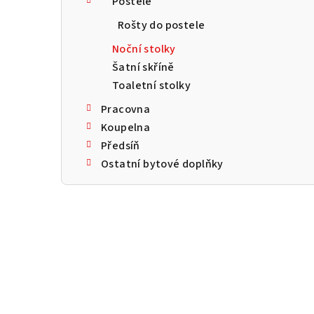
Postele
a
Rošty do postele
n
Noční stolky
n
Šatní skříně
Toaletní stolky
í
Pracovna
p
Koupelna
a
Předsíň
Ostatní bytové doplňky
n
e
l