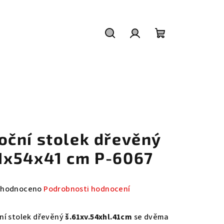
Hledat
Přihlášení
Nákupní
košík
oční stolek dřevěný
1x54x41 cm P-6067
měrné
hodnoceno
Podrobnosti hodnocení
nocení
duktu
ní stolek dřevěný
š.61xv.54xhl.41cm
se dvěma