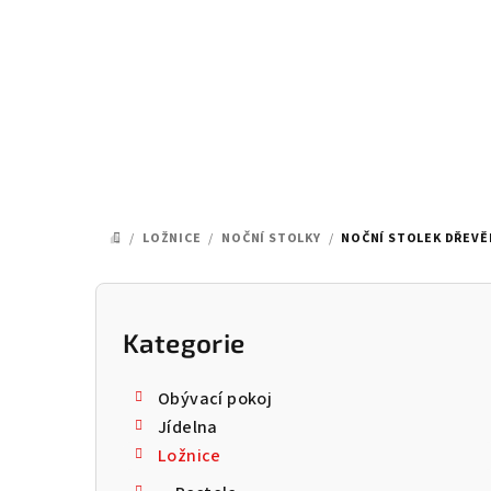
Přejít
na
obsah
/
LOŽNICE
/
NOČNÍ STOLKY
/
NOČNÍ STOLEK DŘEVĚN
DOMŮ
P
o
Kategorie
Přeskočit
kategorie
s
Obývací pokoj
t
Jídelna
Ložnice
r