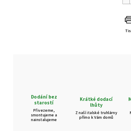
Ti
Dodání bez
Krátké dodací
M
starostí
lhůty
Přivezeme,
Z naší italské truhlárny
smontujeme a
přímo k Vám domů
nainstalujeme