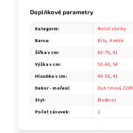
Doplňkové parametry
Kategorie
:
Noční stolky
Barva
:
Bílá
,
Hnědá
Šířka v cm
:
60-70
,
61
Výška v cm
:
50-60
,
54
Hloubka v cm
:
40-50
,
41
Dekor - moření
:
Dub tmavý 220
Styl
:
Moderní
Počet zásuvek
:
2