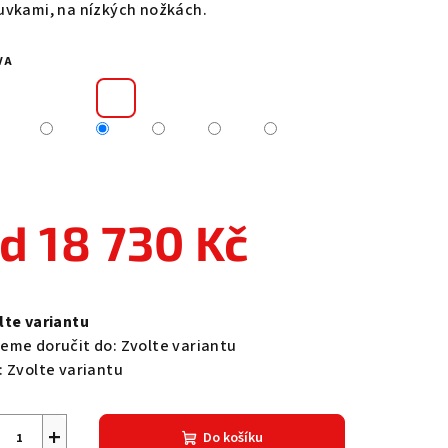
uvkami, na nízkých nožkách.
VA
zdiček.
od
18 730 Kč
ná
a:
lte variantu
eme doručit do:
Zvolte variantu
:
Zvolte variantu
+
Do košíku