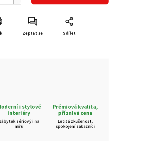
sk
Zeptat se
Sdílet
oderní i stylové
Prémiová kvalita,
interiéry
příznivá cena
Nábytek sériový i na
Letitá zkušenost,
míru
spokojení zákazníci