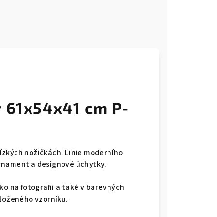
ý 61x54x41 cm P-
ízkých nožičkách. Linie moderního
rnament a designové úchytky.
ko na fotografii a také v barevných
iloženého vzorníku.