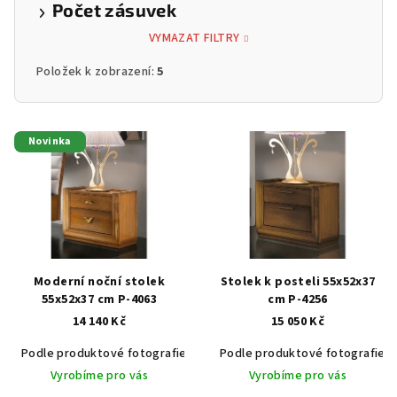
Počet zásuvek
VYMAZAT FILTRY
Položek k zobrazení:
5
V
Novinka
ý
p
i
s
p
r
Moderní noční stolek
Stolek k posteli 55x52x37
o
55x52x37 cm P-4063
cm P-4256
14 140 Kč
15 050 Kč
d
u
Podle produktové fotografie
Akát vintage BT1551
Podle produktové fotografie
Dub světlý
k
Vyrobíme pro vás
Vyrobíme pro vás