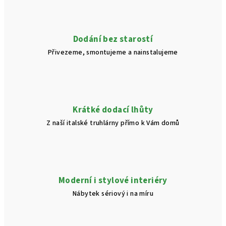
a
c
í
Dodání bez starostí
p
Přivezeme, smontujeme a nainstalujeme
r
v
k
y
v
Krátké dodací lhůty
ý
Z naší italské truhlárny přímo k Vám domů
p
i
s
u
Moderní i stylové interiéry
Nábytek sériový i na míru