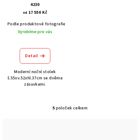
4230
17 550 Kč
od
Podle produktové fotografie
Bílá
Bílá s patinou BT9001-A6
Č
Vyrobíme pro vás
Detail
Moderní noční stolek
š.55xv.52xhl.37cm se dvěma
zásuvkami.
5
položek celkem
O
v
l
á
d