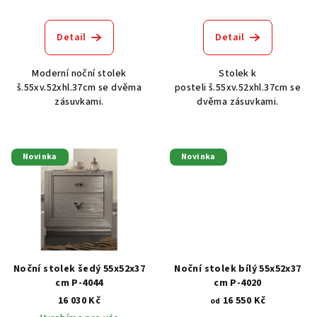
t
ů
Detail
Detail
Moderní noční stolek
Stolek k
š.55xv.52xhl.37cm se dvěma
posteli š.55xv.52xhl.37cm se
zásuvkami.
dvěma zásuvkami.
Novinka
Novinka
Noční stolek šedý 55x52x37
Noční stolek bílý 55x52x37
cm P-4044
cm P-4020
16 030 Kč
16 550 Kč
od