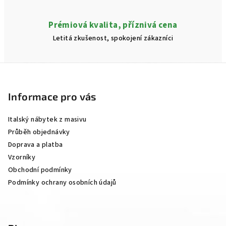
Prémiová kvalita, příznivá cena
Letitá zkušenost, spokojení zákazníci
Z
á
p
Informace pro vás
a
Italský nábytek z masivu
t
Průběh objednávky
í
Doprava a platba
Vzorníky
Obchodní podmínky
Podmínky ochrany osobních údajů