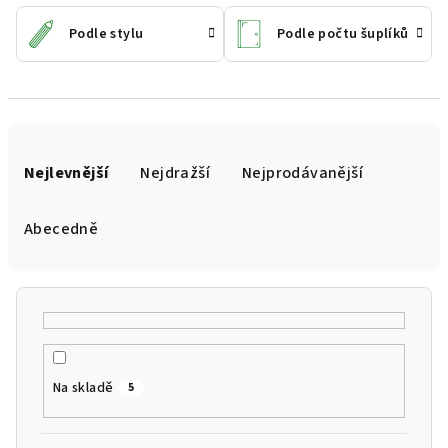
Podle stylu
Podle počtu šuplíků
Ř
a
Nejlevnější
Nejdražší
Nejprodávanější
z
e
Abecedně
n
í
p
r
o
Na skladě
5
d
u