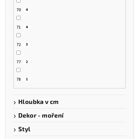
70
4
71
4
72
3
77
2
78
1
Hloubka v cm
Dekor - moření
Styl