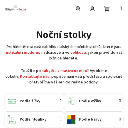
Přejít
na
obsah
Nákupní
Hledat
Přihlášení
Noční stolky
košík
Prohlédněte si naši nabídku italských nočních stolků, které jsou
rustikální
i
moderní
, nadčasové a ve
velikosti
, jakou právě do vaší
ložnice hledáte.
Toužíte po
nábytku z masivu na míru
? Vyrobíme
cokoliv.
Kontaktujte nás
, popište nám vaši představu a společně
přetvoříme váš sen do reálné podoby.
Podle šířky
Podle výšky
Podle hloubky
Podle barvy