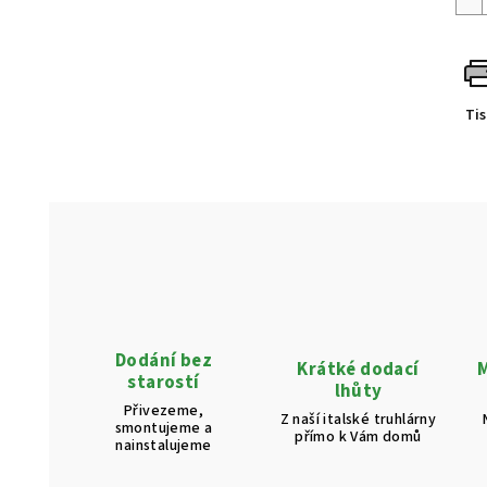
Ti
Dodání bez
Krátké dodací
M
starostí
lhůty
Přivezeme,
Z naší italské truhlárny
smontujeme a
přímo k Vám domů
nainstalujeme