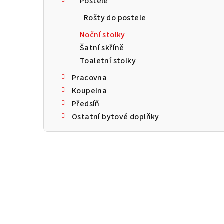
Postele
a
Rošty do postele
n
Noční stolky
n
Šatní skříně
Toaletní stolky
í
Pracovna
p
Koupelna
a
Předsíň
Ostatní bytové doplňky
n
e
l