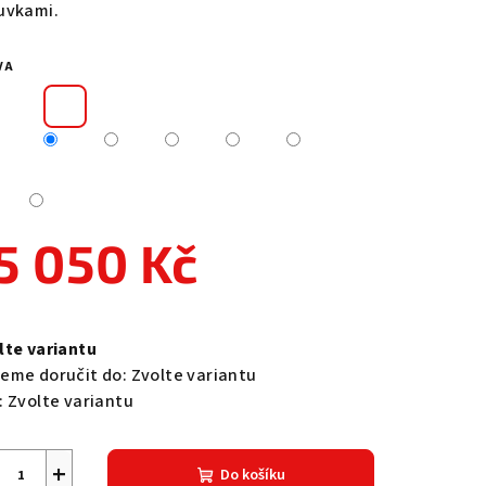
uvkami.
VA
zdiček.
5 050 Kč
ná
a:
lte variantu
eme doručit do:
Zvolte variantu
:
Zvolte variantu
+
Do košíku