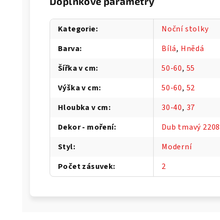
Doplňkové parametry
Kategorie
:
Noční stolky
Barva
:
Bílá
,
Hnědá
Šířka v cm
:
50-60
,
55
Výška v cm
:
50-60
,
52
Hloubka v cm
:
30-40
,
37
Dekor - moření
:
Dub tmavý 220
Styl
:
Moderní
Počet zásuvek
:
2