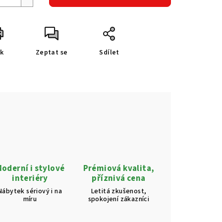
sk
Zeptat se
Sdílet
oderní i stylové
Prémiová kvalita,
interiéry
příznivá cena
Nábytek sériový i na
Letitá zkušenost,
míru
spokojení zákazníci