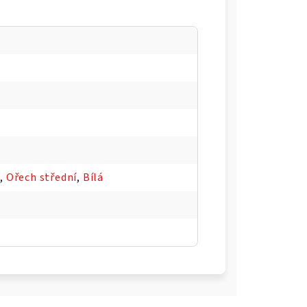
8
,
Ořech střední
,
Bílá