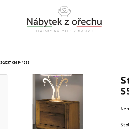
52X37 CM P-4256
S
5
Prů
Neo
hod
pro
Sto