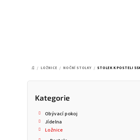
Přejít
na
obsah
/
LOŽNICE
/
NOČNÍ STOLKY
/
STOLEK K POSTELI 55X
DOMŮ
P
o
Kategorie
Přeskočit
kategorie
s
Obývací pokoj
t
Jídelna
Ložnice
r