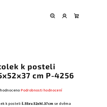
Hledat
Přihlášení
Nákupní
košík
tolek k posteli
5x52x37 cm P-4256
měrné
hodnoceno
Podrobnosti hodnocení
nocení
duktu
lek k posteli
š.55xv.52xhl.37cm
se dvěma