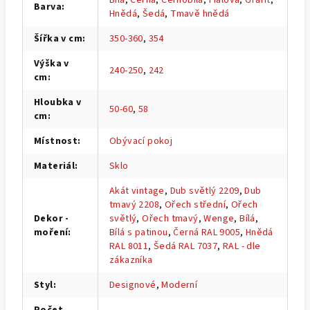
Barva
:
Hnědá
,
Šedá
,
Tmavě hnědá
Šířka v cm
:
350-360
,
354
Výška v
240-250
,
242
cm
:
Hloubka v
50-60
,
58
cm
:
Místnost
:
Obývací pokoj
Materiál
:
Sklo
Akát vintage
,
Dub světlý 2209
,
Dub
tmavý 2208
,
Ořech střední
,
Ořech
Dekor -
světlý
,
Ořech tmavý
,
Wenge
,
Bílá
,
moření
:
Bílá s patinou
,
Černá RAL 9005
,
Hnědá
RAL 8011
,
Šedá RAL 7037
,
RAL - dle
zákazníka
Styl
:
Designové
,
Moderní
Počet