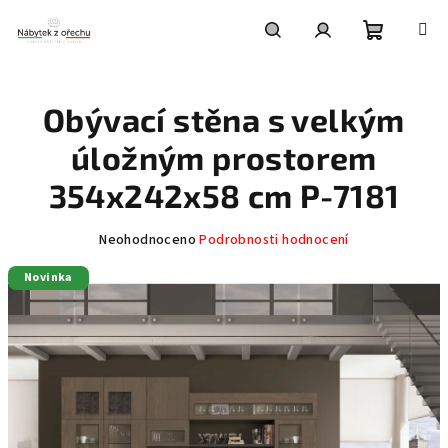
Přejít
na
obsah
Nákupní
Hledat
Přihlášení
Obývací stěna s velkým
košík
úložným prostorem
354x242x58 cm P-7181
Průměrné
Neohodnoceno
Podrobnosti hodnocení
hodnocení
Novinka
produktu
je
0,0
z
5
hvězdiček.