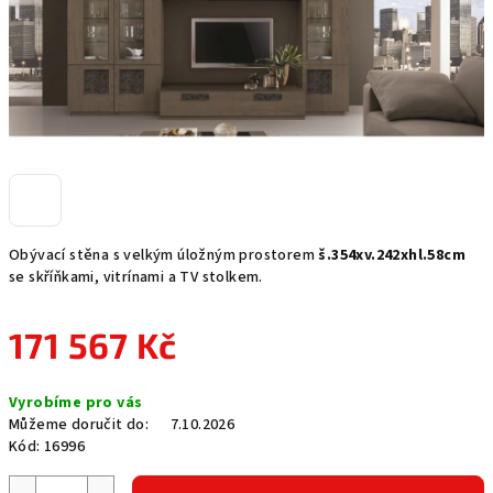
Obývací stěna s velkým úložným prostorem
š.354xv.242xhl.58cm
se skříňkami, vitrínami a TV stolkem.
171 567 Kč
Měrná
Vyrobíme pro vás
cena:
Můžeme doručit do:
7.10.2026
Kód:
16996