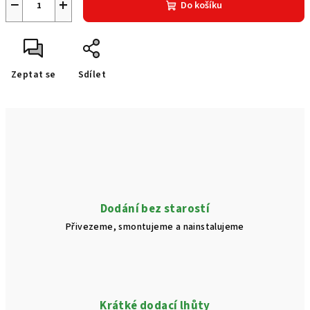
−
+
Do košíku
Zeptat se
Sdílet
Dodání bez starostí
Přivezeme, smontujeme a nainstalujeme
Krátké dodací lhůty