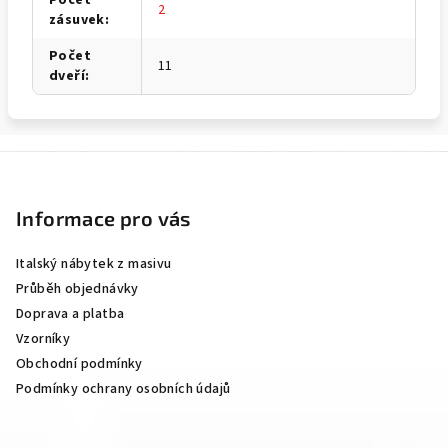
2
zásuvek
:
Počet
11
dveří
:
Z
á
p
Informace pro vás
a
Italský nábytek z masivu
t
Průběh objednávky
í
Doprava a platba
Vzorníky
Obchodní podmínky
Podmínky ochrany osobních údajů