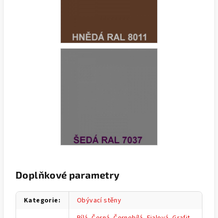
Doplňkové parametry
Kategorie
:
Obývací stěny
Bílá
,
Černá
,
Černobílá
,
Fialová
,
Grafit
,