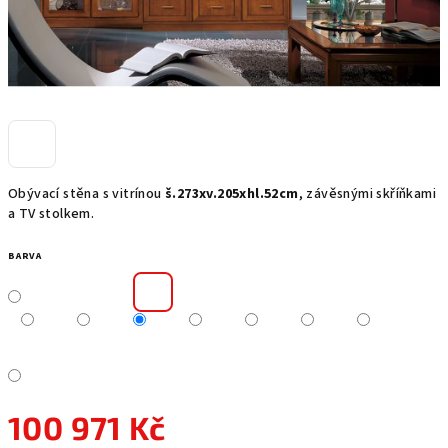
Obývací stěna s vitrínou
š.273xv.205xhl.52cm
, závěsnými skříňkami
a TV stolkem.
BARVA
100 971 Kč