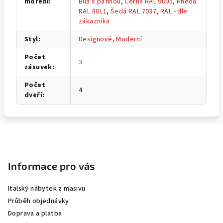
moření
:
Bílá s patinou
,
Černá RAL 9005
,
Hnědá
RAL 8011
,
Šedá RAL 7037
,
RAL - dle
zákazníka
Styl
:
Designové
,
Moderní
Počet
3
zásuvek
:
Počet
4
dveří
:
Z
á
p
Informace pro vás
a
Italský nábytek z masivu
t
Průběh objednávky
í
Doprava a platba