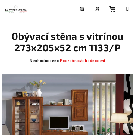
Přejít
na
obsah
Nákupní
Hledat
Přihlášení
Obývací stěna s vitrínou
košík
273x205x52 cm 1133/P
Průměrné
Neohodnoceno
Podrobnosti hodnocení
hodnocení
produktu
je
0,0
z
5
hvězdiček.