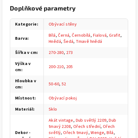
Doplňkové parametry
Kategorie
:
Obývací stěny
Bílá
,
Černá
,
Černobílá
,
Fialová
,
Grafit
,
Barva
:
Hnědá
,
Šedá
,
Tmavě hnědá
Šířka v cm
:
270-280
,
273
Výška v
200-210
,
205
cm
:
Hloubka v
50-60
,
52
cm
:
Místnost
:
Obývací pokoj
Materiál
:
Sklo
Akát vintage
,
Dub světlý 2209
,
Dub
tmavý 2208
,
Ořech střední
,
Ořech
Dekor -
světlý
,
Ořech tmavý
,
Wenge
,
Bílá
,