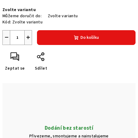
Měrná
Zvolte variantu
cena:
Můžeme doručit do:
Zvolte variantu
Kód:
Zvolte variantu
−
+
Do košíku
Zeptat se
Sdílet
Dodání bez starostí
Přivezeme, smontujeme a nainstalujeme