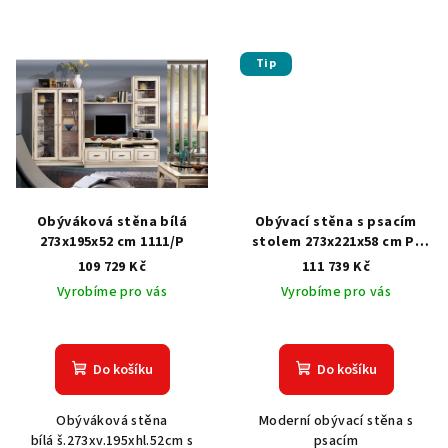
Tip
Obýváková stěna bílá
Obývací stěna s psacím
273x195x52 cm 1111/P
stolem 273x221x58 cm P-
7153
109 729 Kč
111 739 Kč
Vyrobíme pro vás
Vyrobíme pro vás
Do košíku
Do košíku
Obýváková stěna
Moderní obývací stěna s
bílá š.273xv.195xhl.52cm s
psacím