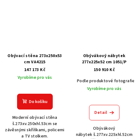
Obývací stěna 273x250x53
Obývákový nábytek
cm VA4215
277x225x52 cm 1051/P
147 173 Kč
150 910 Kč
Vyrobíme pro vás
Podle produktové fotografie
Vyrobíme pro vás
Do košíku
Detail
Moderní obývací stěna
š.273xv.250xhl.53cm se
Obývákový
závěsnými skříňkami, policemi
nábytek š.277xv.225xhl.52cm
a TV stolkem.