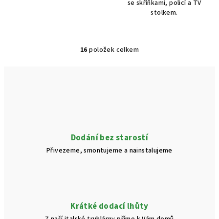
se skříňkami, policí a TV
stolkem.
16
položek celkem
O
v
l
á
d
a
c
í
Dodání bez starostí
p
Přivezeme, smontujeme a nainstalujeme
r
v
k
y
v
Krátké dodací lhůty
ý