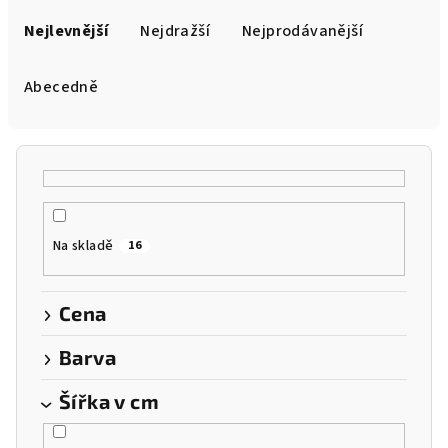
Ř
a
Nejlevnější
Nejdražší
Nejprodávanější
z
e
Abecedně
n
í
p
r
o
Na skladě
16
d
u
k
Cena
t
Barva
ů
Šířka v cm