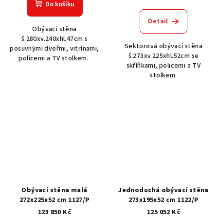
Do košíku
Detail
Obývací stěna
š.280xv.240xhl.47cm s
Sektorová obývací stěna
posuvnými dveřmi, vitrínami,
š.273xv.225xhl.52cm se
policemi a TV stolkem.
skříňkami, policemi a TV
stolkem.
Obývací stěna malá
Jednoduchá obývací stěna
272x225x52 cm 1127/P
273x195x52 cm 1122/P
123 850 Kč
125 052 Kč