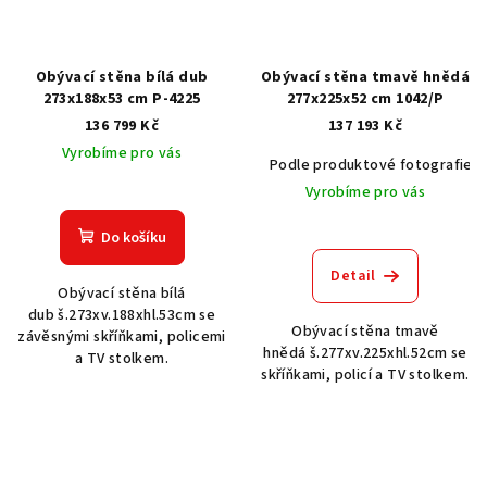
Obývací stěna bílá dub
Obývací stěna tmavě hnědá
273x188x53 cm P-4225
277x225x52 cm 1042/P
136 799 Kč
137 193 Kč
Vyrobíme pro vás
Podle produktové fotografie
Vyrobíme pro vás
Do košíku
Detail
Obývací stěna bílá
dub š.273xv.188xhl.53cm se
Obývací stěna tmavě
závěsnými skříňkami, policemi
hnědá š.277xv.225xhl.52cm se
a TV stolkem.
skříňkami, policí a TV stolkem.