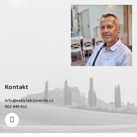
Kontakt
info
@
nabytekzorechu.cz
602 649 611