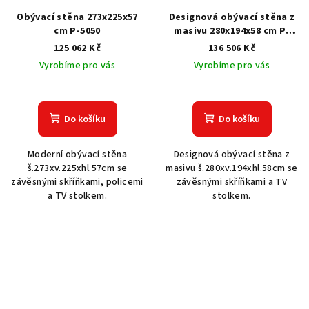
Obývací stěna 273x225x57
Designová obývací stěna z
cm P-5050
masivu 280x194x58 cm P-
7187
125 062 Kč
136 506 Kč
Vyrobíme pro vás
Vyrobíme pro vás
Do košíku
Do košíku
Moderní obývací stěna
Designová obývací stěna z
š.273xv.225xhl.57cm se
masivu š.280xv.194xhl.58cm se
závěsnými skříňkami, policemi
závěsnými skříňkami a TV
a TV stolkem.
stolkem.