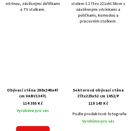
vitrínou, závěsnými skříňkami
stolem š.273xv.221xhl.58cm s
a TV stolkem.
nástěnnými vitrínkami a
poličkami, komodou a
pracovním stolkem.
Obývací stěna 280x240x47
Sektorová obývací stěna
cm VABV1347L
273x225x52 cm 1052/P
114 355 Kč
118 143 Kč
Vyrobíme pro vás
Podle produktové fotografie
Vyrobíme pro vás