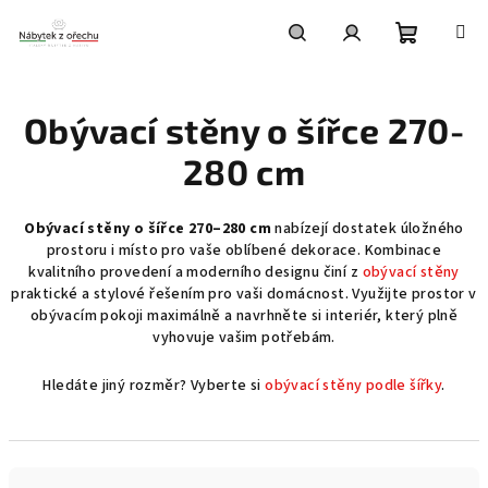
Přejít
na
obsah
Nákupní
Hledat
Přihlášení
Obývací stěny o šířce 270-
košík
280 cm
Obývací stěny o šířce 270–280 cm
nabízejí dostatek úložného
prostoru i místo pro vaše oblíbené dekorace. Kombinace
kvalitního provedení a moderního designu činí z
obývací stěny
praktické a stylové řešením pro vaši domácnost. Využijte prostor v
obývacím pokoji maximálně a navrhněte si interiér, který plně
vyhovuje vašim potřebám.
Hledáte jiný rozměr? Vyberte si
obývací stěny podle šířky
.