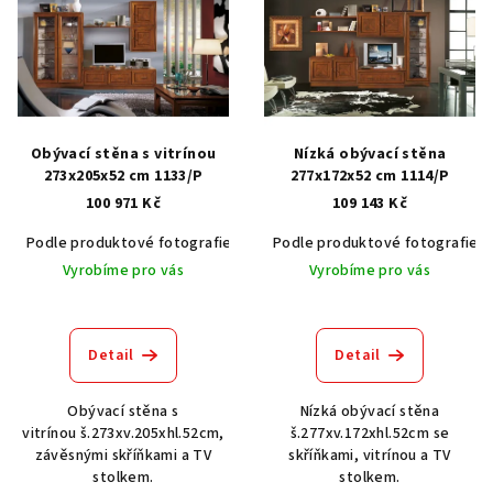
p
i
s
p
r
Obývací stěna s vitrínou
Nízká obývací stěna
o
273x205x52 cm 1133/P
277x172x52 cm 1114/P
100 971 Kč
109 143 Kč
d
u
Podle produktové fotografie
Akát vintage BT1551
Podle produktové fotografie
Dub světlý
k
Vyrobíme pro vás
Vyrobíme pro vás
t
ů
Detail
Detail
Obývací stěna s
Nízká obývací stěna
vitrínou š.273xv.205xhl.52cm,
š.277xv.172xhl.52cm se
závěsnými skříňkami a TV
skříňkami, vitrínou a TV
stolkem.
stolkem.