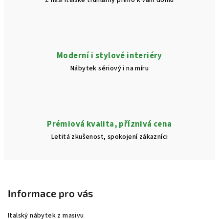
Z naší italské truhlárny přímo k Vám domů
p
i
s
u
Moderní i stylové interiéry
Nábytek sériový i na míru
Prémiová kvalita, příznivá cena
Letitá zkušenost, spokojení zákazníci
Z
á
p
Informace pro vás
a
Italský nábytek z masivu