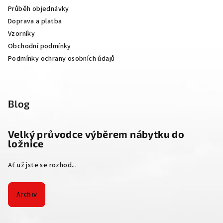
t
Průběh objednávky
í
Doprava a platba
Vzorníky
Obchodní podmínky
Podmínky ochrany osobních údajů
Blog
Velký průvodce výběrem nábytku do
ložnice
Ať už jste se rozhod...
Archiv