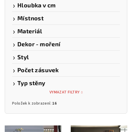
Hloubka v cm
Místnost
Materiál
Dekor - moření
Styl
Počet zásuvek
Typ stěny
VYMAZAT FILTRY
Položek k zobrazení:
16
V
ý