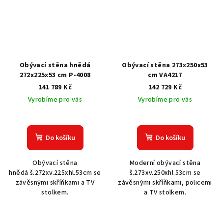
Obývací stěna hnědá
Obývací stěna 273x250x53
272x225x53 cm P-4008
cm VA4217
141 789 Kč
142 729 Kč
Vyrobíme pro vás
Vyrobíme pro vás
Do košíku
Do košíku
Obývací stěna
Moderní obývací stěna
hnědá š.272xv.225xhl.53cm se
š.273xv.250xhl.53cm se
závěsnými skříňkami a TV
závěsnými skříňkami, policemi
stolkem.
a TV stolkem.