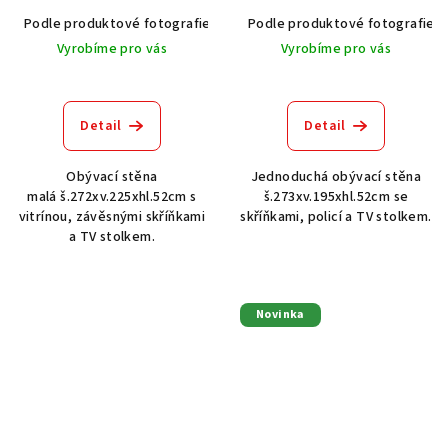
Podle produktové fotografie
Akát vintage BT1551
Podle produktové fotografie
Dub světlý
Vyrobíme pro vás
Vyrobíme pro vás
Detail
Detail
Obývací stěna
Jednoduchá obývací stěna
malá š.272xv.225xhl.52cm s
š.273xv.195xhl.52cm se
vitrínou, závěsnými skříňkami
skříňkami, policí a TV stolkem.
a TV stolkem.
Novinka