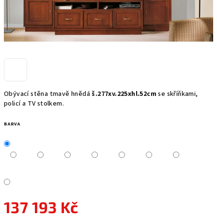
Obývací stěna tmavě hnědá
š.277xv.225xhl.52cm
se skříňkami,
policí a TV stolkem.
BARVA
137 193 Kč