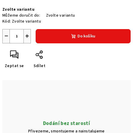
Měrná
Zvolte variantu
cena:
Můžeme doručit do:
Zvolte variantu
Kód:
Zvolte variantu
−
+
Do košíku
Zeptat se
Sdílet
Dodání bez starostí
Přivezeme, smontujeme a nainstalujeme