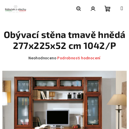
Přejít
na
obsah
Nákupní
Hledat
Přihlášení
Obývací stěna tmavě hnědá
košík
277x225x52 cm 1042/P
Průměrné
Neohodnoceno
Podrobnosti hodnocení
hodnocení
produktu
je
0,0
z
5
hvězdiček.