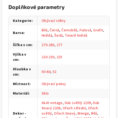
Doplňkové parametry
Kategorie
:
Obývací stěny
Bílá
,
Černá
,
Černobílá
,
Fialová
,
Grafit
,
Barva
:
Hnědá
,
Šedá
,
Tmavě hnědá
Šířka v cm
:
270-280
,
277
Výška v
220-230
,
225
cm
:
Hloubka v
50-60
,
52
cm
:
Místnost
:
Obývací pokoj
Materiál
:
Sklo
Akát vintage
,
Dub světlý 2209
,
Dub
tmavý 2208
,
Ořech střední
,
Ořech
Dekor -
světlý
,
Ořech tmavý
,
Wenge
,
Bílá
,