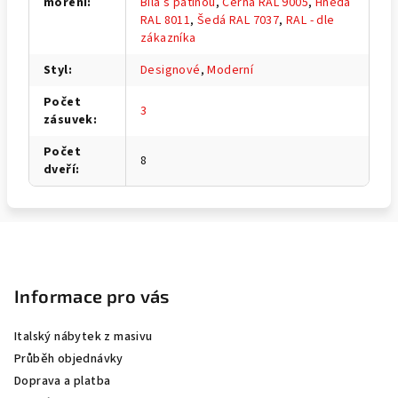
moření
:
Bílá s patinou
,
Černá RAL 9005
,
Hnědá
RAL 8011
,
Šedá RAL 7037
,
RAL - dle
zákazníka
Styl
:
Designové
,
Moderní
Počet
3
zásuvek
:
Počet
8
dveří
:
Z
á
p
Informace pro vás
a
Italský nábytek z masivu
t
Průběh objednávky
í
Doprava a platba