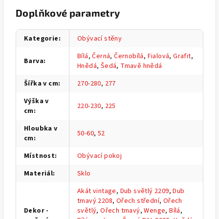
Doplňkové parametry
Kategorie
:
Obývací stěny
Bílá
,
Černá
,
Černobílá
,
Fialová
,
Grafit
,
Barva
:
Hnědá
,
Šedá
,
Tmavě hnědá
Šířka v cm
:
270-280
,
277
Výška v
220-230
,
225
cm
:
Hloubka v
50-60
,
52
cm
:
Místnost
:
Obývací pokoj
Materiál
:
Sklo
Akát vintage
,
Dub světlý 2209
,
Dub
tmavý 2208
,
Ořech střední
,
Ořech
Dekor -
světlý
,
Ořech tmavý
,
Wenge
,
Bílá
,