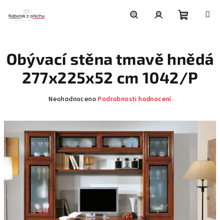
Přejít
na
obsah
Nákupní
Hledat
Přihlášení
Obývací stěna tmavě hnědá
košík
277x225x52 cm 1042/P
Průměrné
Neohodnoceno
Podrobnosti hodnocení
hodnocení
produktu
je
0,0
z
5
hvězdiček.