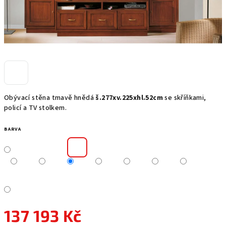
Obývací stěna tmavě hnědá
š.277xv.225xhl.52cm
se skříňkami,
policí a TV stolkem.
BARVA
137 193 Kč