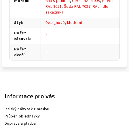
moření
:
Bílá s patinou
,
Černá RAL 9005
,
Hnědá
RAL 8011
,
Šedá RAL 7037
,
RAL - dle
zákazníka
Styl
:
Designové
,
Moderní
Počet
3
zásuvek
:
Počet
8
dveří
:
Z
á
p
Informace pro vás
a
Italský nábytek z masivu
t
Průběh objednávky
í
Doprava a platba