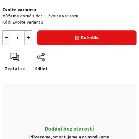
Měrná
Zvolte variantu
cena:
Můžeme doručit do:
Zvolte variantu
Kód:
Zvolte variantu
−
+
Do košíku
Zeptat se
Sdílet
Dodání bez starostí
Přivezeme, smontujeme a nainstalujeme