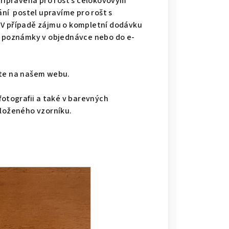
připravená pro rošt s celokovovým
ání postel upravíme pro rošt s
 V případě zájmu o kompletní dodávku
do poznámky v objednávce nebo do e-
dete na našem webu.
fotografii a také v barevných
iloženého vzorníku.