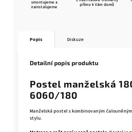
Z naší italské truhlárny
smontujeme a
přímo k Vám domů
nainstalujeme
Popis
Diskuze
Detailní popis produktu
Postel manželská 1
6060/180
Manželská postel s kombinovaným čalouněný
stylu.