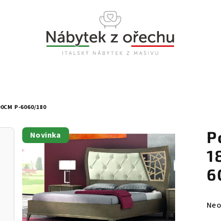
0CM P-6060/180
P
Novinka
1
6
Prů
Neo
hod