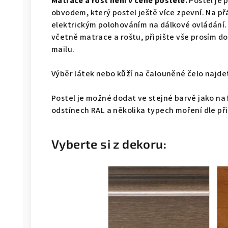
Matrace a rošt není v ceně postele.
Postel je 
obvodem, který postel ještě více zpevní. Na př
elektrickým polohováním na dálkové ovládání.
včetně matrace a roštu, připište vše prosím 
mailu.
Výběr látek nebo kůží na čalouněné čelo naj
Postel je možné dodat ve stejné barvě jako na 
odstínech RAL a několika typech moření dle př
Vyberte si z dekoru: