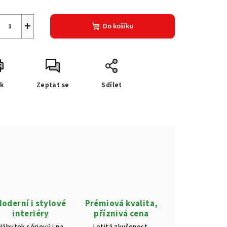
+
Do košíku
sk
Zeptat se
Sdílet
oderní i stylové
Prémiová kvalita,
interiéry
příznivá cena