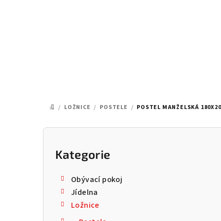
Přejít
na
obsah
/
LOŽNICE
/
POSTELE
/
POSTEL MANŽELSKÁ 180X20
DOMŮ
P
o
Kategorie
Přeskočit
kategorie
s
Obývací pokoj
t
Jídelna
Ložnice
r