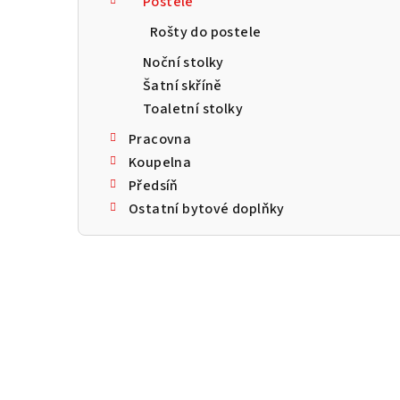
Postele
a
Rošty do postele
n
Noční stolky
n
Šatní skříně
Toaletní stolky
í
Pracovna
p
Koupelna
a
Předsíň
Ostatní bytové doplňky
n
e
l