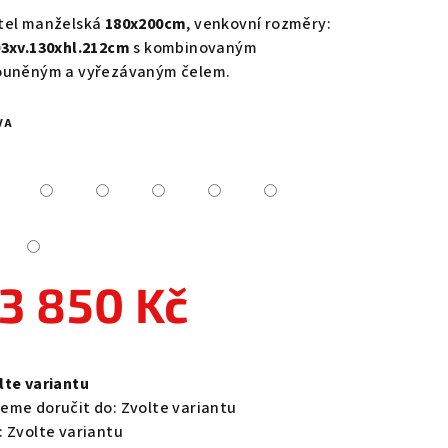
duktu
tel manželská
180x200cm
, venkovní rozměry:
03xv.130xhl.212cm
s kombinovaným
ouněným a vyřezávaným čelem.
VA
zdiček.
3 850 Kč
ná
a:
lte variantu
eme doručit do:
Zvolte variantu
:
Zvolte variantu