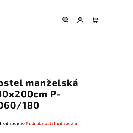
Hledat
Přihlášení
Nákupní
košík
ostel manželská
80x200cm P-
060/180
měrné
hodnoceno
Podrobnosti hodnocení
nocení