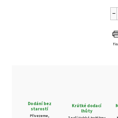
−
Ti
Dodání bez
Krátké dodací
M
starostí
lhůty
Přivezeme,