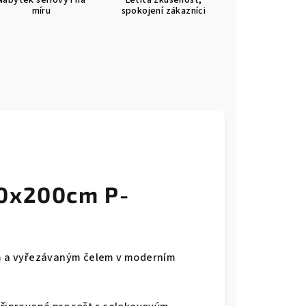
Nábytek sériový i na
Letitá zkušenost,
míru
spokojení zákazníci
80x200cm P-
m a vyřezávaným čelem v moderním