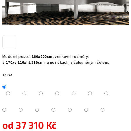
Moderní postel
160x200cm
, venkovní rozměry:
š.170xv.110xhl.215cm
na nožičkách, s čalouněným čelem.
BARVA
od
37 310 Kč