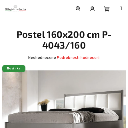
Přejít
na
obsah
Nákupní
Hledat
Přihlášení
Postel 160x200 cm P-
košík
4043/160
Průměrné
Neohodnoceno
Podrobnosti hodnocení
hodnocení
Novinka
produktu
je
0,0
z
5
hvězdiček.