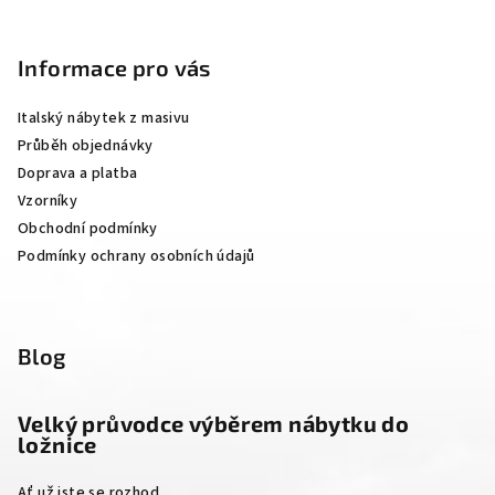
Z
á
p
Informace pro vás
a
Italský nábytek z masivu
t
Průběh objednávky
í
Doprava a platba
Vzorníky
Obchodní podmínky
Podmínky ochrany osobních údajů
Blog
Velký průvodce výběrem nábytku do
ložnice
Ať už jste se rozhod...