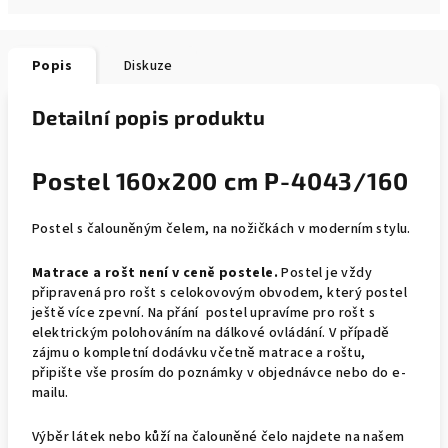
Popis
Diskuze
Detailní popis produktu
Postel 160x200 cm P-4043/160
Postel s čalouněným čelem, na nožičkách v moderním stylu.
Matrace a rošt není v ceně postele.
Postel je vždy
připravená pro rošt s celokovovým obvodem, který postel
ještě více zpevní. Na přání postel upravíme pro rošt s
elektrickým polohováním na dálkové ovládání. V případě
zájmu o kompletní dodávku včetně matrace a roštu,
připište vše prosím do poznámky v objednávce nebo do e-
mailu.
Výběr látek nebo kůží na čalouněné čelo najdete na našem