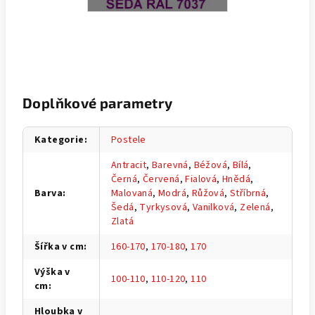
Doplňkové parametry
Kategorie
:
Postele
Antracit
,
Barevná
,
Béžová
,
Bílá
,
Černá
,
Červená
,
Fialová
,
Hnědá
,
Barva
:
Malovaná
,
Modrá
,
Růžová
,
Stříbrná
,
Šedá
,
Tyrkysová
,
Vanilková
,
Zelená
,
Zlatá
Šířka v cm
:
160-170
,
170-180
,
170
Výška v
100-110
,
110-120
,
110
cm
:
Hloubka v