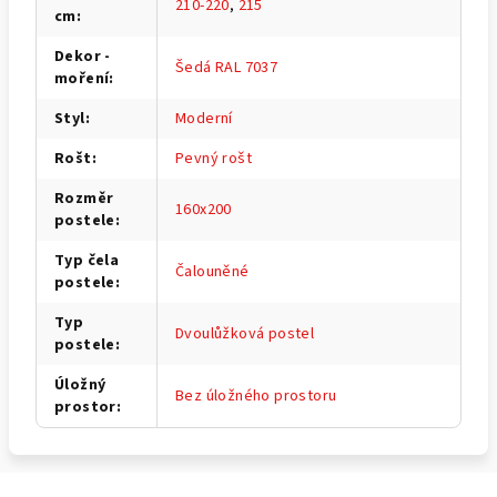
210-220
,
215
cm
:
Dekor -
Šedá RAL 7037
moření
:
Styl
:
Moderní
Rošt
:
Pevný rošt
Rozměr
160x200
postele
:
Typ čela
Čalouněné
postele
:
Typ
Dvoulůžková postel
postele
:
Úložný
Bez úložného prostoru
prostor
: