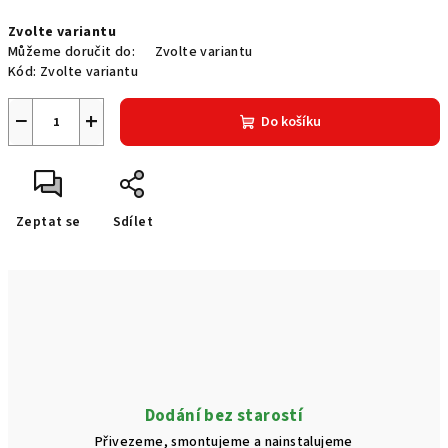
Měrná
Zvolte variantu
cena:
Můžeme doručit do:
Zvolte variantu
Kód:
Zvolte variantu
−
+
Do košíku
Zeptat se
Sdílet
Dodání bez starostí
Přivezeme, smontujeme a nainstalujeme