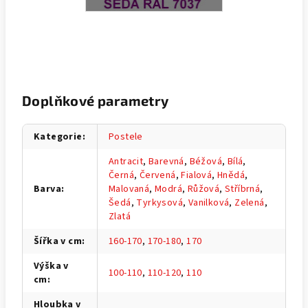
Doplňkové parametry
Kategorie
:
Postele
Antracit
,
Barevná
,
Béžová
,
Bílá
,
Černá
,
Červená
,
Fialová
,
Hnědá
,
Barva
:
Malovaná
,
Modrá
,
Růžová
,
Stříbrná
,
Šedá
,
Tyrkysová
,
Vanilková
,
Zelená
,
Zlatá
Šířka v cm
:
160-170
,
170-180
,
170
Výška v
100-110
,
110-120
,
110
cm
:
Hloubka v