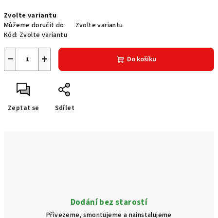
Měrná
Zvolte variantu
cena:
Můžeme doručit do:
Zvolte variantu
Kód:
Zvolte variantu
−
+
Do košíku
Zeptat se
Sdílet
Dodání bez starostí
Přivezeme, smontujeme a nainstalujeme