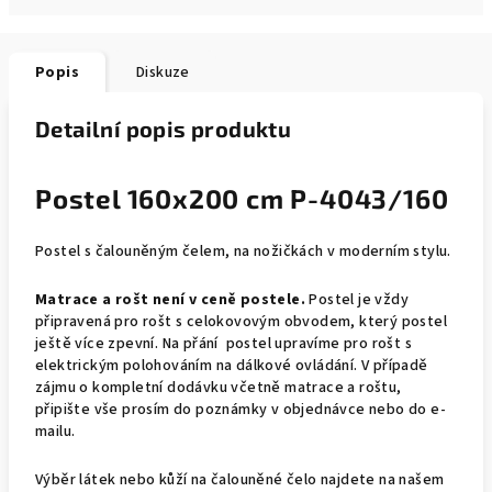
Popis
Diskuze
Detailní popis produktu
Postel 160x200 cm P-4043/160
Postel s čalouněným čelem, na nožičkách v moderním stylu.
Matrace a rošt není v ceně postele.
Postel je vždy
připravená pro rošt s celokovovým obvodem, který postel
ještě více zpevní. Na přání postel upravíme pro rošt s
elektrickým polohováním na dálkové ovládání. V případě
zájmu o kompletní dodávku včetně matrace a roštu,
připište vše prosím do poznámky v objednávce nebo do e-
mailu.
Výběr látek nebo kůží na čalouněné čelo najdete na našem