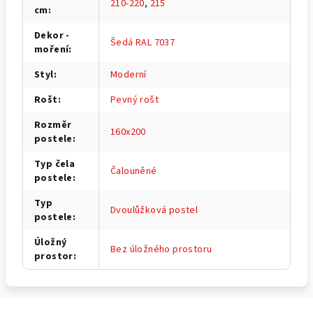
210-220
,
215
cm
:
Dekor -
Šedá RAL 7037
moření
:
Styl
:
Moderní
Rošt
:
Pevný rošt
Rozměr
160x200
postele
:
Typ čela
Čalouněné
postele
:
Typ
Dvoulůžková postel
postele
:
Úložný
Bez úložného prostoru
prostor
: