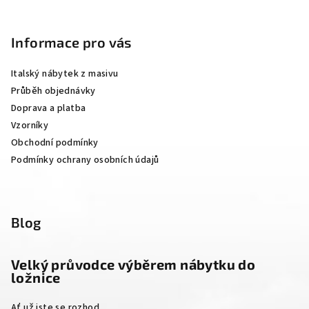
Z
á
p
Informace pro vás
a
Italský nábytek z masivu
t
Průběh objednávky
í
Doprava a platba
Vzorníky
Obchodní podmínky
Podmínky ochrany osobních údajů
Blog
Velký průvodce výběrem nábytku do
ložnice
Ať už jste se rozhod...