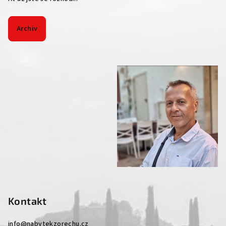
Archiv
Kontakt
info
@
nabytekzorechu.cz