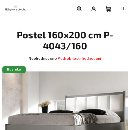
Přejít
na
obsah
Nákupní
Hledat
Přihlášení
Postel 160x200 cm P-
košík
4043/160
Průměrné
Neohodnoceno
Podrobnosti hodnocení
hodnocení
Novinka
produktu
je
0,0
z
5
hvězdiček.