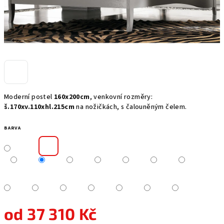
Moderní postel
160x200cm
, venkovní rozměry:
š.170xv.110xhl.215cm
na nožičkách, s čalouněným čelem.
BARVA
od
37 310 Kč