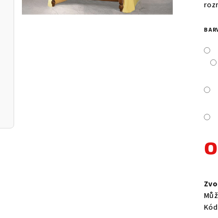
je
roz
0,0
z
BAR
5
hvě
Měr
cen
Zvo
Můž
Kód