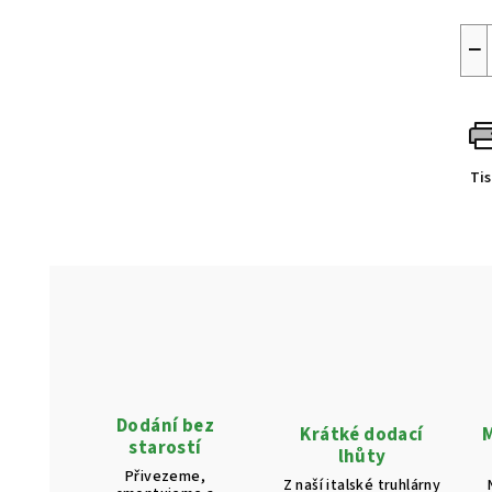
−
Ti
Dodání bez
Krátké dodací
M
starostí
lhůty
Přivezeme,
Z naší italské truhlárny