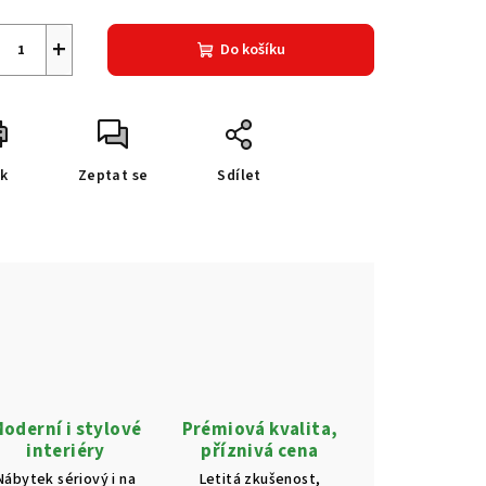
+
Do košíku
sk
Zeptat se
Sdílet
oderní i stylové
Prémiová kvalita,
interiéry
příznivá cena
Nábytek sériový i na
Letitá zkušenost,