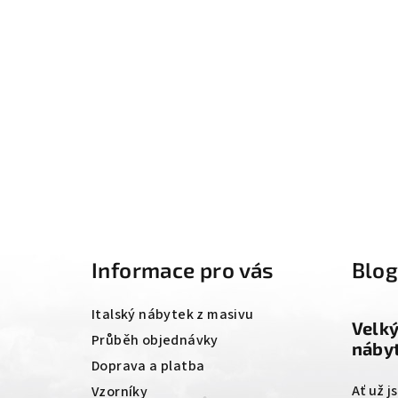
Z
á
Informace pro vás
Blo
p
a
Italský nábytek z masivu
Velk
t
Průběh objednávky
nábyt
Doprava a platba
í
Ať už j
Vzorníky