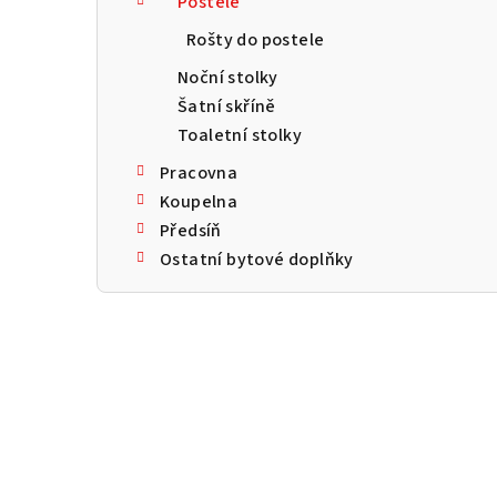
Postele
a
Rošty do postele
n
Noční stolky
n
Šatní skříně
Toaletní stolky
í
Pracovna
p
Koupelna
a
Předsíň
Ostatní bytové doplňky
n
e
l