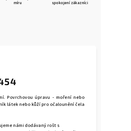
míru
spokojení zákazníci
A454
ní. Povrchovou úpravu - moření nebo
ník látek nebo kůží pro očalounění čela
čujeme námi dodávaný r
ošt s