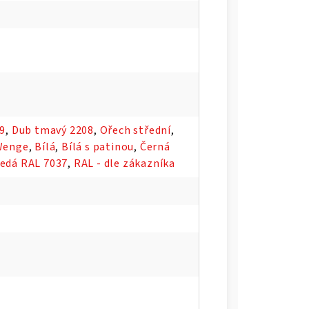
09
,
Dub tmavý 2208
,
Ořech střední
,
Wenge
,
Bílá
,
Bílá s patinou
,
Černá
edá RAL 7037
,
RAL - dle zákazníka