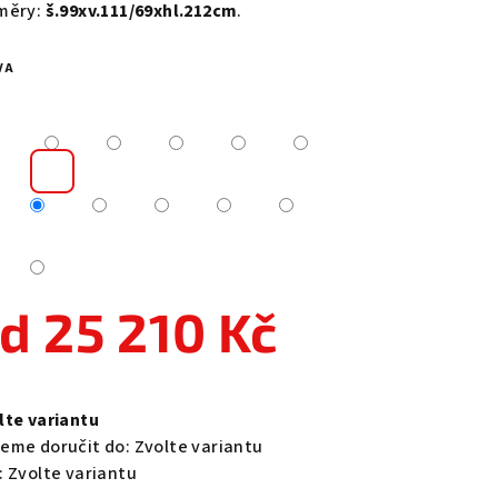
měry:
š.99xv.111/69xhl.212cm
.
VA
zdiček.
od
25 210 Kč
ná
a:
lte variantu
eme doručit do:
Zvolte variantu
:
Zvolte variantu