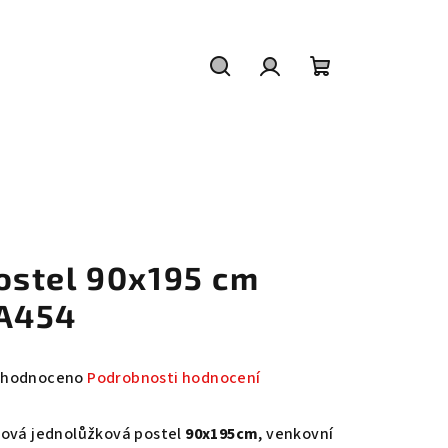
Hledat
Přihlášení
Nákupní
košík
ostel 90x195 cm
A454
měrné
hodnoceno
Podrobnosti hodnocení
nocení
duktu
lová jednolůžková postel
90x195cm
, venkovní