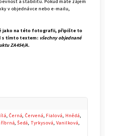
evnost a stabilitu.
Pokud máte zájem
ámky v objednávce nebo e-mailu,
jako na této fotografii, připište to
 s tímto textem:
všechny objednané
duktu ZA454/A.
ílá
,
Černá
,
Červená
,
Fialová
,
Hnědá
,
tříbrná
,
Šedá
,
Tyrkysová
,
Vanilková
,