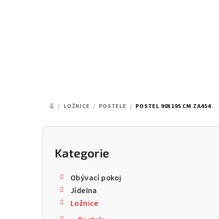
Přejít
na
obsah
/
LOŽNICE
/
POSTELE
/
POSTEL 90X195 CM ZA454
DOMŮ
P
o
Kategorie
Přeskočit
kategorie
s
Obývací pokoj
t
Jídelna
Ložnice
r