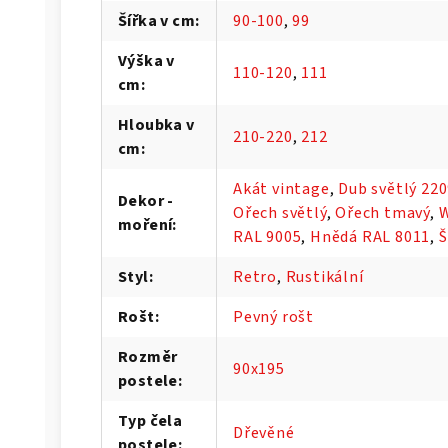
Šířka v cm
:
90-100
,
99
Výška v
110-120
,
111
cm
:
Hloubka v
210-220
,
212
cm
:
Akát vintage
,
Dub světlý 22
Dekor -
Ořech světlý
,
Ořech tmavý
,
moření
:
RAL 9005
,
Hnědá RAL 8011
,
Š
Styl
:
Retro
,
Rustikální
Rošt
:
Pevný rošt
Rozměr
90x195
postele
:
Typ čela
Dřevěné
postele
: