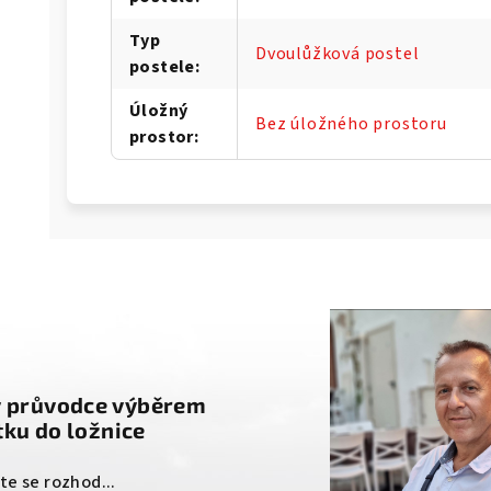
Typ
Dvoulůžková postel
postele
:
Úložný
Bez úložného prostoru
prostor
:
g
ý průvodce výběrem
ku do ložnice
ste se rozhod...