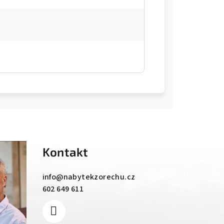
Kontakt
info
@
nabytekzorechu.cz
602 649 611