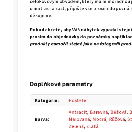
celokovovým obvodem, který má mimořádnou p
o matraci a rošt, připište vše prosím do pozn
děkujeme.
Pokud chcete, aby Váš nábytek vypadal stejně 
prosím do objednávky do poznámky například
produkty namořit stejně jako na fotografii pro
Doplňkové parametry
Kategorie
:
Postele
Antracit
,
Barevná
,
Béžová
,
B
Barva
:
Malovaná
,
Modrá
,
Růžová
,
S
Zelená
,
Zlatá