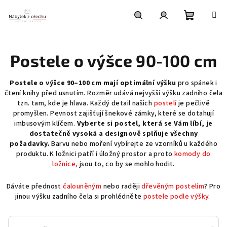
Přejít
na
obsah
Nákupní
Hledat
Přihlášení
Postele o výšce 90-100 cm
košík
Postele o výšce 90–100 cm mají optimální výšku
pro spánek i
čtení knihy před usnutím.
Rozměr udává nejvyšší výšku zadního čela
tzn. tam, kde je hlava. Každý detail našich
postelí
je pečlivě
promyšlen. Pevnost zajišťují šnekové zámky, které se dotahují
imbusovým klíčem.
Vyberte si postel, která se Vám líbí, je
dostatečně vysoká a designově splňuje všechny
požadavky.
Barvu nebo moření vybírejte ze vzorníků u každého
produktu. K ložnici patří i úložný prostor a proto
komody do
ložnice,
jsou to, co by se mohlo hodit.
Dáváte přednost
čalouněným
nebo raději
dřevěným postelím
? Pro
jinou výšku zadního čela si prohlédněte
postele podle výšky
.