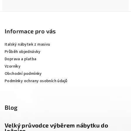
Z
á
p
Informace pro vás
a
Italský nábytek z masivu
t
Průběh objednávky
í
Doprava a platba
Vzorníky
Obchodní podmínky
Podmínky ochrany osobních údajů
Blog
Velký průvodce výběrem nábytku do
ložnice