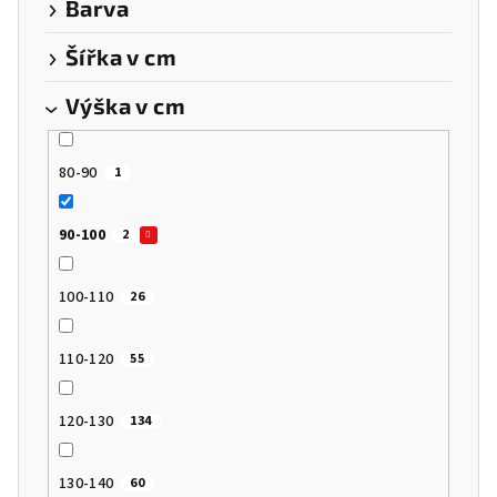
Barva
ů
Šířka v cm
Výška v cm
80-90
1
90-100
2
100-110
26
110-120
55
120-130
134
130-140
60