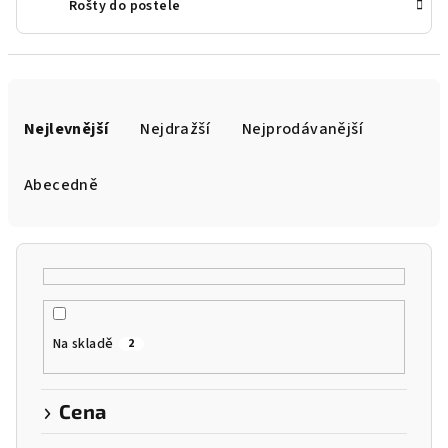
Rošty do postele
Ř
a
Nejlevnější
Nejdražší
Nejprodávanější
z
e
Abecedně
n
í
p
r
o
Na skladě
2
d
u
k
Cena
t