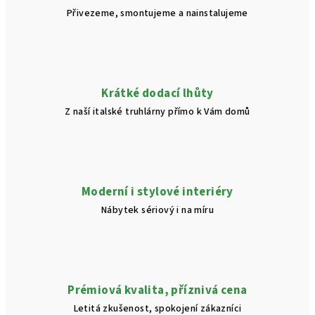
p
Přivezeme, smontujeme a nainstalujeme
r
v
k
y
v
Krátké dodací lhůty
ý
Z naší italské truhlárny přímo k Vám domů
p
i
s
u
Moderní i stylové interiéry
Nábytek sériový i na míru
Prémiová kvalita, příznivá cena
Letitá zkušenost, spokojení zákazníci