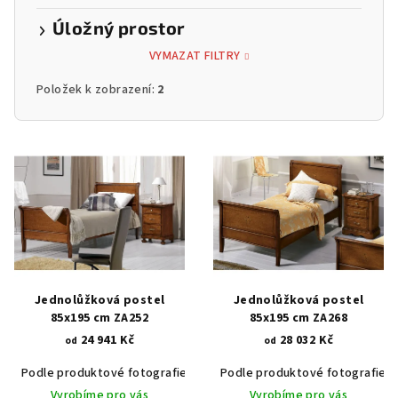
Úložný prostor
VYMAZAT FILTRY
Položek k zobrazení:
2
V
ý
p
i
s
p
r
Jednolůžková postel
Jednolůžková postel
o
85x195 cm ZA252
85x195 cm ZA268
24 941 Kč
28 032 Kč
d
od
od
u
Podle produktové fotografie
Akát vintage BT1551
Podle produktové fotografie
Dub světlý
k
Vyrobíme pro vás
Vyrobíme pro vás