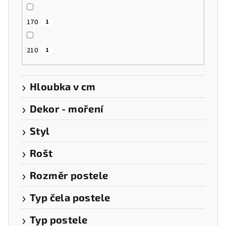
170
1
210
1
Hloubka v cm
Dekor - moření
Styl
Rošt
Rozměr postele
Typ čela postele
Typ postele