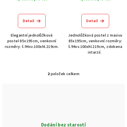
t
ů
Detail
Detail
Elegantní jednolůžková
Jednolůžková postel z masivu
postel 85x195cm, venkovní
85x195cm, venkovní rozměry:
rozměry: š.94xv.100xhl.219cm.
š.94xv.100xhl.219cm, zdobena
intarzií.
2
položek celkem
O
v
l
á
d
a
c
í
Dodání bez starostí