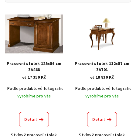
V
ý
p
i
s
p
r
Pracovní stolek 125x56 cm
Pracovní stolek 112x57 cm
o
ZA468
ZA701
17 350 Kč
18 830 Kč
d
od
od
u
Podle produktové fotografie
Akát vintage BT1551
Podle produktové fotografie
Dub světlý
k
Vyrobíme pro vás
Vyrobíme pro vás
t
ů
Detail
Detail
Stylový pracovní stolek
Stylový pracovní stolek