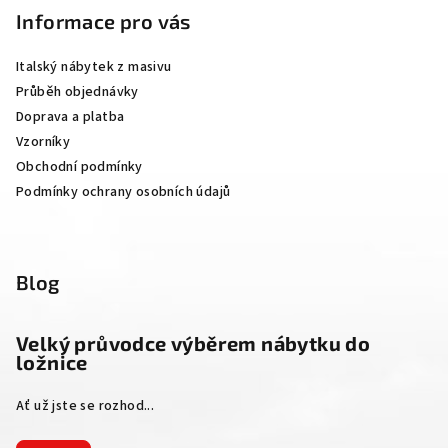
p
Informace pro vás
a
Italský nábytek z masivu
t
Průběh objednávky
í
Doprava a platba
Vzorníky
Obchodní podmínky
Podmínky ochrany osobních údajů
Blog
Velký průvodce výběrem nábytku do
ložnice
Ať už jste se rozhod...