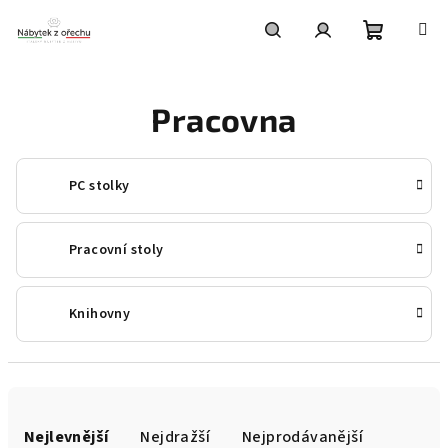
Přejít
na
obsah
Nákupní
Hledat
Přihlášení
Pracovna
košík
PC stolky
Pracovní stoly
Knihovny
Ř
a
Nejlevnější
Nejdražší
Nejprodávanější