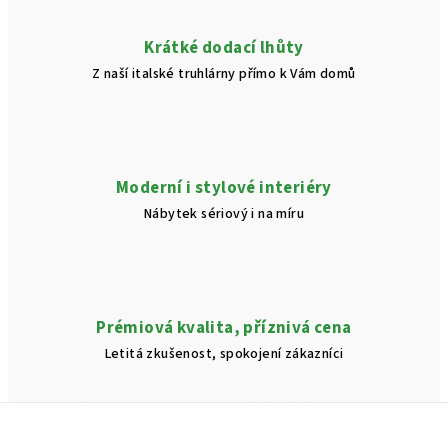
y
v
Krátké dodací lhůty
ý
Z naší italské truhlárny přímo k Vám domů
p
i
s
u
Moderní i stylové interiéry
Nábytek sériový i na míru
Prémiová kvalita, příznivá cena
Letitá zkušenost, spokojení zákazníci
Z
á