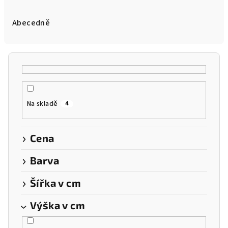
z
e
Abecedně
n
í
p
r
o
Na skladě
4
d
u
k
Cena
t
Barva
ů
Šířka v cm
Výška v cm