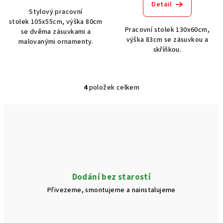
Detail
Stylový pracovní
stolek 105x55cm, výška 80cm
Pracovní stolek 130x60cm,
se dvěma zásuvkami a
výška 83cm se zásuvkou a
malovanými ornamenty.
skříňkou.
4
položek celkem
O
v
l
á
d
a
c
í
Dodání bez starostí
p
Přivezeme, smontujeme a nainstalujeme
r
v
k