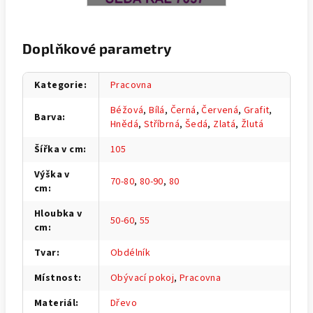
Doplňkové parametry
Kategorie
:
Pracovna
Béžová
,
Bílá
,
Černá
,
Červená
,
Grafit
,
Barva
:
Hnědá
,
Stříbrná
,
Šedá
,
Zlatá
,
Žlutá
Šířka v cm
:
105
Výška v
70-80
,
80-90
,
80
cm
:
Hloubka v
50-60
,
55
cm
:
Tvar
:
Obdélník
Místnost
:
Obývací pokoj
,
Pracovna
Materiál
:
Dřevo