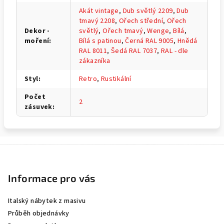
Akát vintage
,
Dub světlý 2209
,
Dub
tmavý 2208
,
Ořech střední
,
Ořech
Dekor -
světlý
,
Ořech tmavý
,
Wenge
,
Bílá
,
moření
:
Bílá s patinou
,
Černá RAL 9005
,
Hnědá
RAL 8011
,
Šedá RAL 7037
,
RAL - dle
zákazníka
Styl
:
Retro
,
Rustikální
Počet
2
zásuvek
:
Z
á
p
Informace pro vás
a
Italský nábytek z masivu
t
Průběh objednávky
í