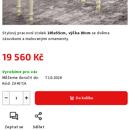
Stylový pracovní stolek
105x55cm, výška 80cm
se dvěma
zásuvkami a malovanými ornamenty.
19 560 Kč
Měrná
Vyrobíme pro vás
cena:
Můžeme doručit do:
7.10.2026
Kód:
ZA457/A
−
+
Do košíku
Zeptat se
Sdílet