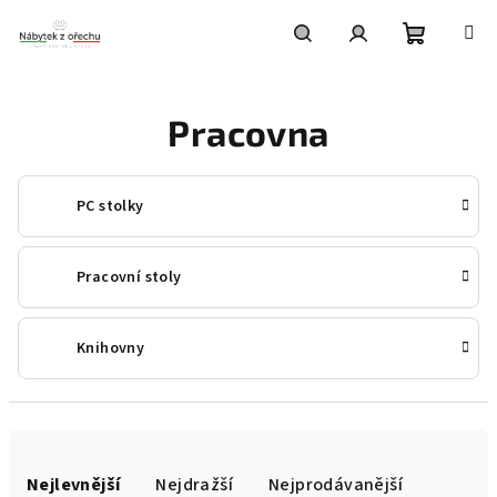
Přejít
na
obsah
Nákupní
Hledat
Přihlášení
Pracovna
košík
PC stolky
Pracovní stoly
Knihovny
Ř
a
Nejlevnější
Nejdražší
Nejprodávanější