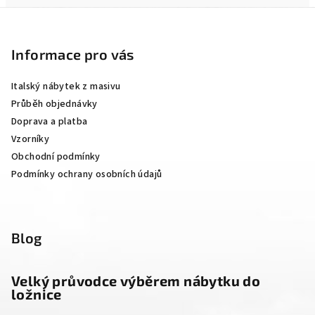
Z
á
p
Informace pro vás
a
Italský nábytek z masivu
t
Průběh objednávky
í
Doprava a platba
Vzorníky
Obchodní podmínky
Podmínky ochrany osobních údajů
Blog
Velký průvodce výběrem nábytku do
ložnice