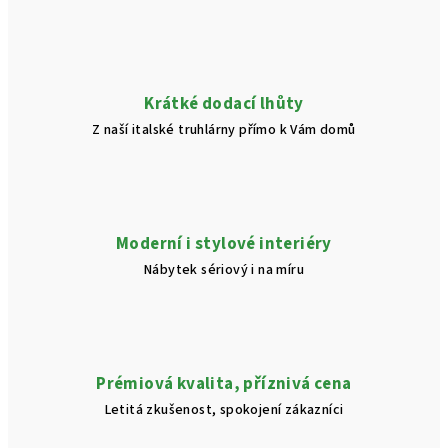
r
v
k
y
v
Krátké dodací lhůty
ý
Z naší italské truhlárny přímo k Vám domů
p
i
s
u
Moderní i stylové interiéry
Nábytek sériový i na míru
Prémiová kvalita, příznivá cena
Letitá zkušenost, spokojení zákazníci