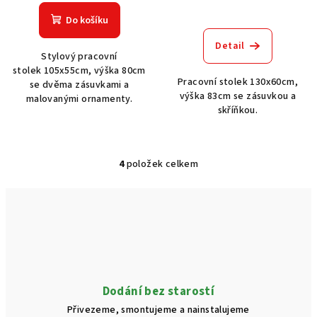
Do košíku
Detail
Stylový pracovní
stolek 105x55cm, výška 80cm
Pracovní stolek 130x60cm,
se dvěma zásuvkami a
výška 83cm se zásuvkou a
malovanými ornamenty.
skříňkou.
4
položek celkem
O
v
l
á
d
a
c
í
Dodání bez starostí
p
Přivezeme, smontujeme a nainstalujeme