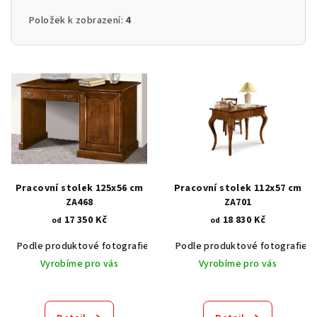
Položek k zobrazení:
4
V
ý
p
i
s
p
r
Pracovní stolek 125x56 cm
Pracovní stolek 112x57 cm
o
ZA468
ZA701
17 350 Kč
18 830 Kč
d
od
od
u
Podle produktové fotografie
Akát vintage BT1551
Podle produktové fotografie
Dub světlý
k
Vyrobíme pro vás
Vyrobíme pro vás
t
ů