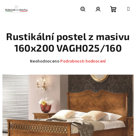
Přejít
na
obsah
Nákupní
Hledat
Přihlášení
Rustikální postel z masivu
košík
160x200 VAGH025/160
Průměrné
Neohodnoceno
Podrobnosti hodnocení
hodnocení
produktu
je
0,0
z
5
hvězdiček.