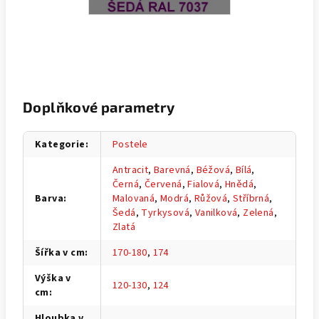
Doplňkové parametry
Kategorie
:
Postele
Antracit
,
Barevná
,
Béžová
,
Bílá
,
Černá
,
Červená
,
Fialová
,
Hnědá
,
Barva
:
Malovaná
,
Modrá
,
Růžová
,
Stříbrná
,
Šedá
,
Tyrkysová
,
Vanilková
,
Zelená
,
Zlatá
Šířka v cm
:
170-180
,
174
Výška v
120-130
,
124
cm
:
Hloubka v