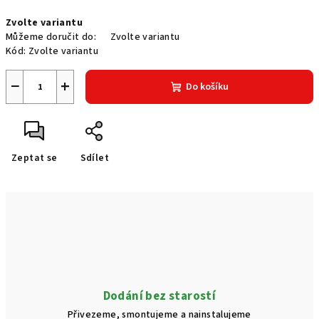
Měrná
Zvolte variantu
cena:
Můžeme doručit do:
Zvolte variantu
Kód:
Zvolte variantu
−
+
Do košíku
Zeptat se
Sdílet
Dodání bez starostí
Přivezeme, smontujeme a nainstalujeme