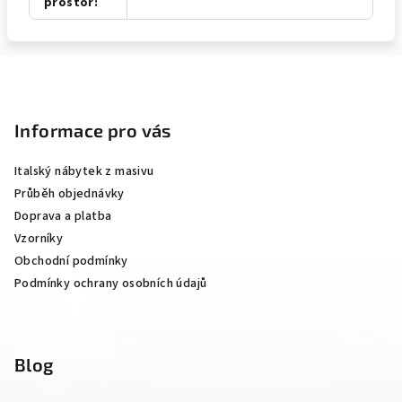
prostor
:
Z
á
p
Informace pro vás
a
Italský nábytek z masivu
t
Průběh objednávky
í
Doprava a platba
Vzorníky
Obchodní podmínky
Podmínky ochrany osobních údajů
Blog