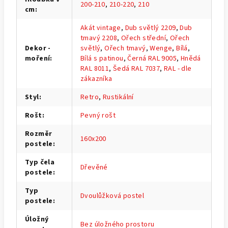
200-210
,
210-220
,
210
cm
:
Akát vintage
,
Dub světlý 2209
,
Dub
tmavý 2208
,
Ořech střední
,
Ořech
Dekor -
světlý
,
Ořech tmavý
,
Wenge
,
Bílá
,
moření
:
Bílá s patinou
,
Černá RAL 9005
,
Hnědá
RAL 8011
,
Šedá RAL 7037
,
RAL - dle
zákazníka
Styl
:
Retro
,
Rustikální
Rošt
:
Pevný rošt
Rozměr
160x200
postele
:
Typ čela
Dřevěné
postele
:
Typ
Dvoulůžková postel
postele
:
Úložný
Bez úložného prostoru