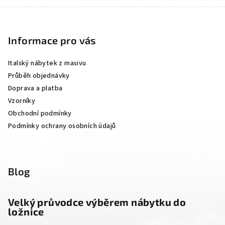
Z
á
p
Informace pro vás
a
Italský nábytek z masivu
t
Průběh objednávky
í
Doprava a platba
Vzorníky
Obchodní podmínky
Podmínky ochrany osobních údajů
Blog
Velký průvodce výběrem nábytku do
ložnice