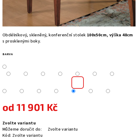
Obdélníkový, skleněný, konferenční stolek
100x50cm, výška 48cm
s prosklenými boky.
BARVA
od
11 901 Kč
Měrná
Zvolte variantu
cena:
Můžeme doručit do:
Zvolte variantu
Kód:
Zvolte variantu