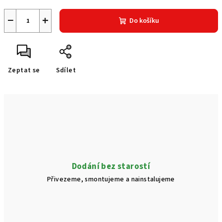
−
+
Do košíku
Zeptat se
Sdílet
Dodání bez starostí
Přivezeme, smontujeme a nainstalujeme