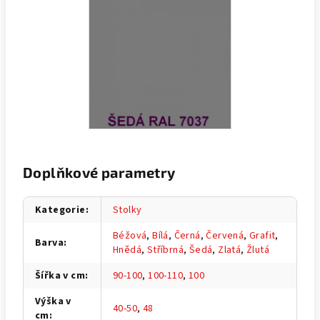
Doplňkové parametry
Kategorie
:
Stolky
Béžová
,
Bílá
,
Černá
,
Červená
,
Grafit
,
Barva
:
Hnědá
,
Stříbrná
,
Šedá
,
Zlatá
,
Žlutá
Šířka v cm
:
90-100
,
100-110
,
100
Výška v
40-50
,
48
cm
: