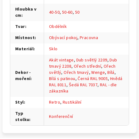
Hloubka v
40-50
,
50-60
,
50
cm
:
Tvar
:
Obdélník
Místnost
:
Obývací pokoj
,
Pracovna
Materiál
:
Sklo
Akát vintage
,
Dub světlý 2209
,
Dub
tmavý 2208
,
Ořech střední
,
Ořech
Dekor -
světlý
,
Ořech tmavý
,
Wenge
,
Bílá
,
moření
:
Bílá s patinou
,
Černá RAL 9005
,
Hnědá
RAL 8011
,
Šedá RAL 7037
,
RAL - dle
zákazníka
Styl
:
Retro
,
Rustikální
Typ
Konferenční
stolku
: