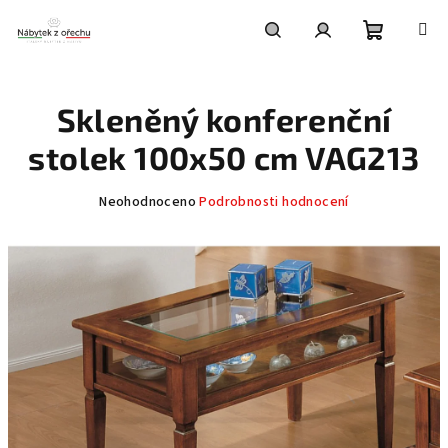
Přejít
na
obsah
Nákupní
Hledat
Přihlášení
Skleněný konferenční
košík
stolek 100x50 cm VAG213
Průměrné
Neohodnoceno
Podrobnosti hodnocení
hodnocení
produktu
je
0,0
z
5
hvězdiček.