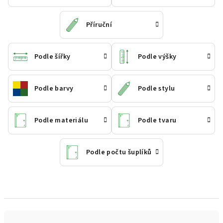
Příruční
Podle šířky
Podle výšky
Podle barvy
Podle stylu
Podle materiálu
Podle tvaru
Podle počtu šuplíků
Ř