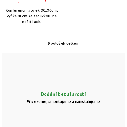
Konferenční stolek 90x90cm,
výška 40cm se zásuvkou, na
nožičkách.
9
položek celkem
O
v
l
á
d
a
c
í
Dodání bez starostí
p
Přivezeme, smontujeme a nainstalujeme
r
v
k
y