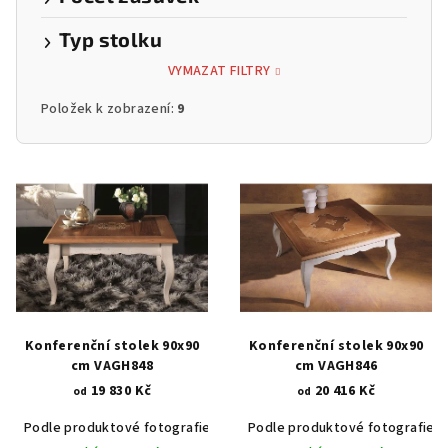
Typ stolku
VYMAZAT FILTRY
Položek k zobrazení:
9
V
ý
p
i
s
p
r
Konferenční stolek 90x90
Konferenční stolek 90x90
o
cm VAGH848
cm VAGH846
19 830 Kč
20 416 Kč
d
od
od
u
Podle produktové fotografie
Akát vintage BT1551
Podle produktové fotografie
Dub světlý