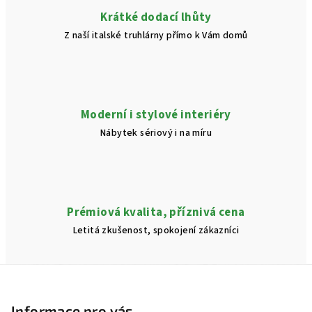
v
Krátké dodací lhůty
ý
Z naší italské truhlárny přímo k Vám domů
p
i
s
u
Moderní i stylové interiéry
Nábytek sériový i na míru
Prémiová kvalita, příznivá cena
Letitá zkušenost, spokojení zákazníci
Z
á
p
Informace pro vás