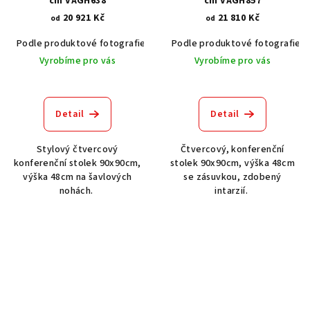
cm VAGH638
cm VAGH857
20 921 Kč
21 810 Kč
od
od
Podle produktové fotografie
Akát vintage BT1551
Podle produktové fotografie
Dub světlý
Vyrobíme pro vás
Vyrobíme pro vás
Detail
Detail
Stylový čtvercový
Čtvercový, konferenční
konferenční stolek 90x90cm,
stolek 90x90cm, výška 48cm
výška 48cm na šavlových
se zásuvkou, zdobený
nohách.
intarzií.