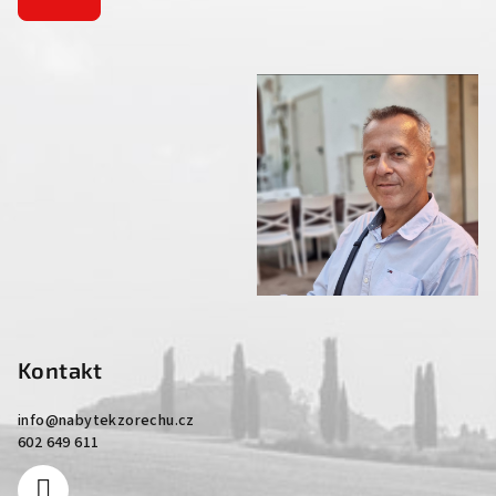
Kontakt
info
@
nabytekzorechu.cz
602 649 611