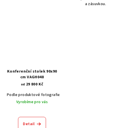
a zásuvkou.
Konferenční stolek 90x90
cm VAGH048
29 800 Kč
od
Podle produktové fotografie
Akát vintage BT1551
Dub světlý
Vyrobíme pro vás
Detail