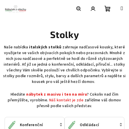
Přejít
na
obsah
Nákupní
Hledat
Přihlášení
Stolky
košík
Naše nabídka
italských stolků
zahrnuje nadčasové kousky, které
využijete ve vašich obývacích pokojích nebo pracovnách. Mnohé z
nich jsou nadčasové a perfektně se hodí do různě stylizovaných
interiérů. Ať již se jedná o konferenční, odkládací, příruční... stolky
všechny Vám skvěle poslouží ve chvílích odpočinku. Vybírejte si
stolky podle rozměrů, stylu, barvy a dalších parametrů a najděte si
kousek pro váš ještě hezčí domov.
Hledáte
nábytek z masivu i ten na míru
? Cokoliv nad čím
přemýšlíte, vyrobíme.
Náš kontakt je zde
zařídíme váš domov
přesně podle vašich představ.
Konferenční
Odkládací