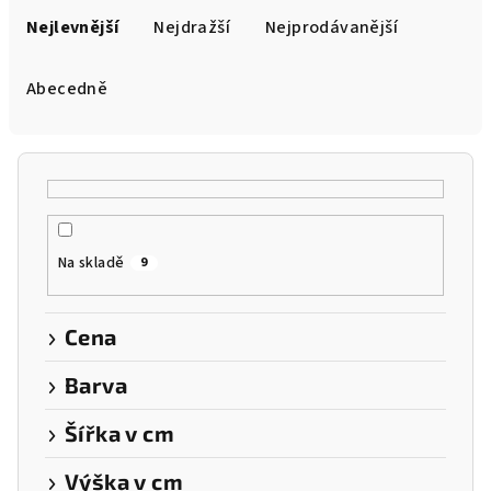
a
Nejlevnější
Nejdražší
Nejprodávanější
z
e
Abecedně
n
í
p
r
o
Na skladě
9
d
u
k
Cena
t
Barva
ů
Šířka v cm
Výška v cm