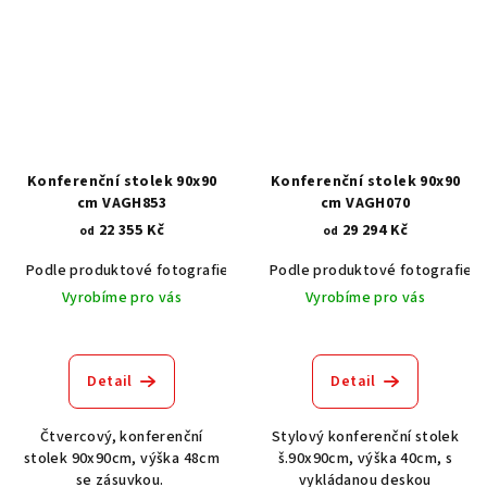
Konferenční stolek 90x90
Konferenční stolek 90x90
cm VAGH853
cm VAGH070
22 355 Kč
29 294 Kč
od
od
Podle produktové fotografie
Akát vintage BT1551
Podle produktové fotografie
Dub světlý
Vyrobíme pro vás
Vyrobíme pro vás
Detail
Detail
Čtvercový, konferenční
Stylový konferenční stolek
stolek 90x90cm, výška 48cm
š.90x90cm, výška 40cm, s
se zásuvkou.
vykládanou deskou