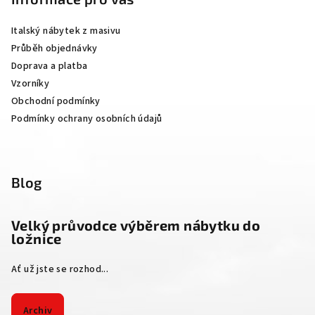
a
Italský nábytek z masivu
t
Průběh objednávky
í
Doprava a platba
Vzorníky
Obchodní podmínky
Podmínky ochrany osobních údajů
Blog
Velký průvodce výběrem nábytku do
ložnice
Ať už jste se rozhod...
Archiv