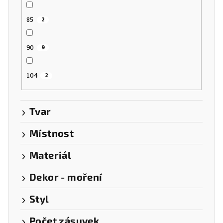
85
2
90
9
104
2
Tvar
Místnost
Materiál
Dekor - moření
Styl
Počet zásuvek