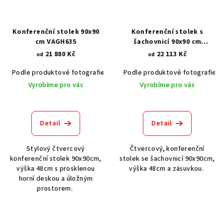
Konferenční stolek 90x90
Konferenční stolek s
cm VAGH635
šachovnicí 90x90 cm
VAGH861
21 880 Kč
22 113 Kč
od
od
Podle produktové fotografie
Akát vintage BT1551
Podle produktové fotografie
Dub světlý
Vyrobíme pro vás
Vyrobíme pro vás
Detail
Detail
Stylový čtvercový
Čtvercový, konferenční
konferenční stolek 90x90cm,
stolek se šachovnicí 90x90cm,
výška 48cm s prosklenou
výška 48cm a zásuvkou.
horní deskou a úložným
prostorem.