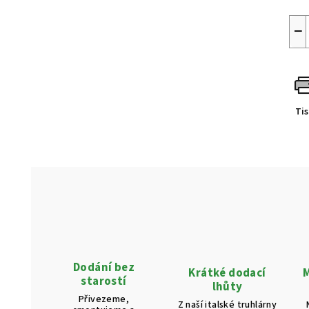
−
Ti
Dodání bez
Krátké dodací
M
starostí
lhůty
Přivezeme,
Z naší italské truhlárny