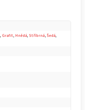
á
,
Grafit
,
Hnědá
,
Stříbrná
,
Šedá
,