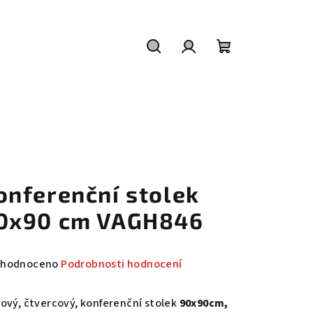
Hledat
Přihlášení
Nákupní
košík
onferenční stolek
0x90 cm VAGH846
měrné
hodnoceno
Podrobnosti hodnocení
nocení
duktu
lový, čtvercový, konferenční stolek
90x90cm,