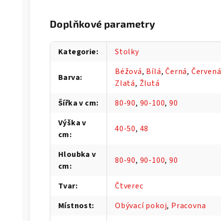
Doplňkové parametry
Kategorie
:
Stolky
Béžová
,
Bílá
,
Černá
,
Červen
Barva
:
Zlatá
,
Žlutá
Šířka v cm
:
80-90
,
90-100
,
90
Výška v
40-50
,
48
cm
:
Hloubka v
80-90
,
90-100
,
90
cm
:
Tvar
:
Čtverec
Místnost
:
Obývací pokoj
,
Pracovna