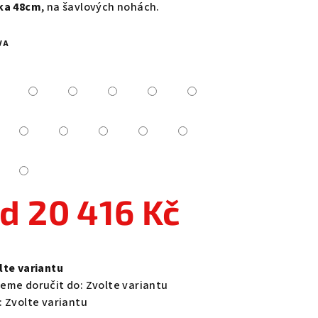
ka 48cm
, na šavlových nohách.
VA
zdiček.
od
20 416 Kč
ná
a:
lte variantu
eme doručit do:
Zvolte variantu
:
Zvolte variantu