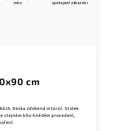
míru
spokojení zákazníci
90x90 cm
kách. Deska zdobená intarzií. Stolek
 ve stejném bílo-hnědém provedení,
moření.