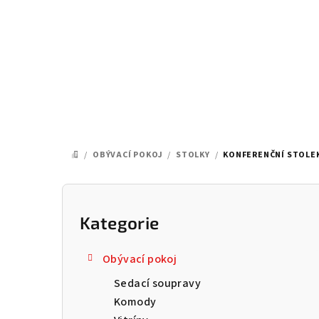
Přejít
na
obsah
/
OBÝVACÍ POKOJ
/
STOLKY
/
KONFERENČNÍ STOLEK
DOMŮ
P
o
Kategorie
Přeskočit
kategorie
s
Obývací pokoj
t
Sedací soupravy
r
Komody