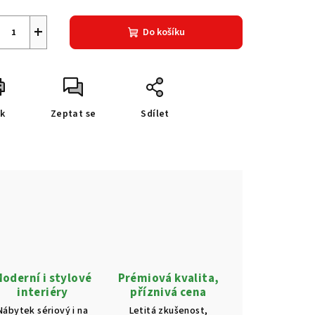
+
Do košíku
sk
Zeptat se
Sdílet
oderní i stylové
Prémiová kvalita,
interiéry
příznivá cena
Nábytek sériový i na
Letitá zkušenost,