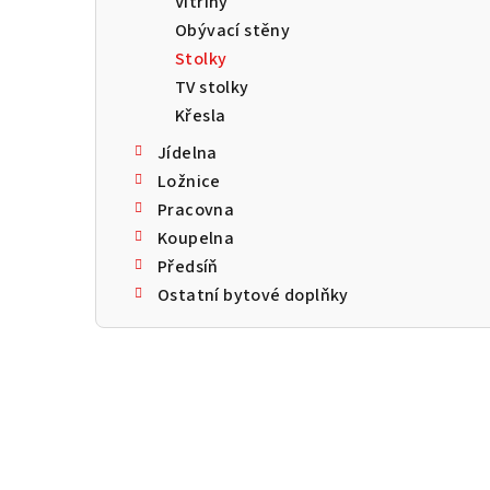
Vitríny
a
Obývací stěny
n
Stolky
TV stolky
n
Křesla
í
Jídelna
p
Ložnice
Pracovna
a
Koupelna
n
Předsíň
Ostatní bytové doplňky
e
l