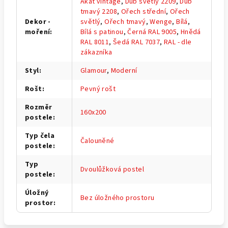
Akát vintage
,
Dub světlý 2209
,
Dub
tmavý 2208
,
Ořech střední
,
Ořech
Dekor -
světlý
,
Ořech tmavý
,
Wenge
,
Bílá
,
moření
:
Bílá s patinou
,
Černá RAL 9005
,
Hnědá
RAL 8011
,
Šedá RAL 7037
,
RAL - dle
zákazníka
Styl
:
Glamour
,
Moderní
Rošt
:
Pevný rošt
Rozměr
160x200
postele
:
Typ čela
Čalouněné
postele
:
Typ
Dvoulůžková postel
postele
:
Úložný
Bez úložného prostoru
prostor
: