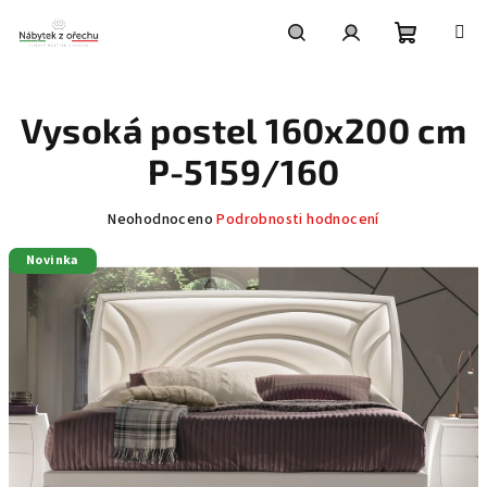
Přejít
na
obsah
Nákupní
Hledat
Přihlášení
Vysoká postel 160x200 cm
košík
P-5159/160
Průměrné
Neohodnoceno
Podrobnosti hodnocení
hodnocení
Novinka
produktu
je
0,0
z
5
hvězdiček.