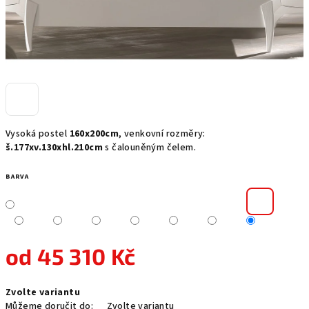
Vysoká postel
160x200cm
, venkovní rozměry:
š.177xv.130xhl.210cm
s čalouněným čelem.
BARVA
od
45 310 Kč
Měrná
Zvolte variantu
cena:
Můžeme doručit do:
Zvolte variantu