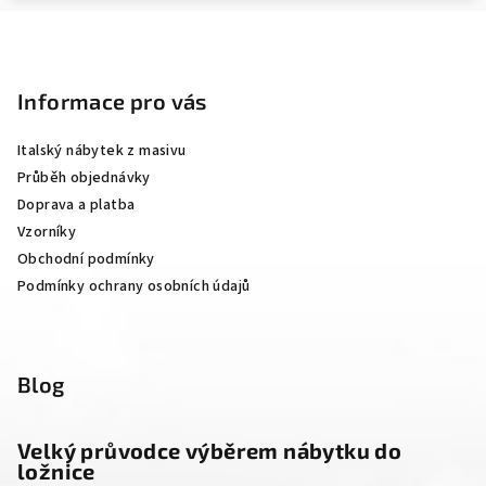
Z
á
p
Informace pro vás
a
Italský nábytek z masivu
t
Průběh objednávky
í
Doprava a platba
Vzorníky
Obchodní podmínky
Podmínky ochrany osobních údajů
Blog
Velký průvodce výběrem nábytku do
ložnice