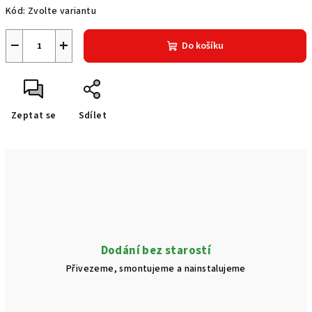
Kód:
Zvolte variantu
−
+
Do košíku
Zeptat se
Sdílet
Dodání bez starostí
Přivezeme, smontujeme a nainstalujeme