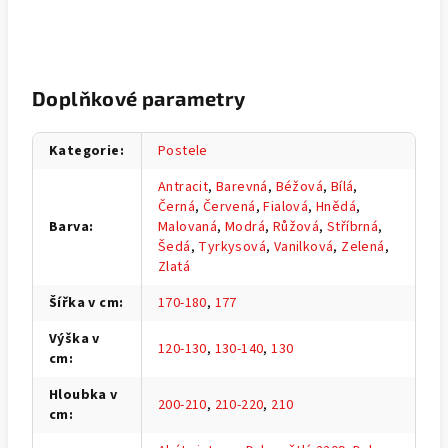
Doplňkové parametry
Kategorie
:
Postele
Antracit
,
Barevná
,
Béžová
,
Bílá
,
Černá
,
Červená
,
Fialová
,
Hnědá
,
Barva
:
Malovaná
,
Modrá
,
Růžová
,
Stříbrná
,
Šedá
,
Tyrkysová
,
Vanilková
,
Zelená
,
Zlatá
Šířka v cm
:
170-180
,
177
Výška v
120-130
,
130-140
,
130
cm
:
Hloubka v
200-210
,
210-220
,
210
cm
: