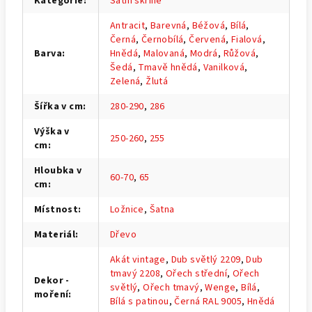
Kategorie
:
Šatní skříně
Antracit
,
Barevná
,
Béžová
,
Bílá
,
Černá
,
Černobílá
,
Červená
,
Fialová
,
Barva
:
Hnědá
,
Malovaná
,
Modrá
,
Růžová
,
Šedá
,
Tmavě hnědá
,
Vanilková
,
Zelená
,
Žlutá
Šířka v cm
:
280-290
,
286
Výška v
250-260
,
255
cm
:
Hloubka v
60-70
,
65
cm
:
Místnost
:
Ložnice
,
Šatna
Materiál
:
Dřevo
Akát vintage
,
Dub světlý 2209
,
Dub
tmavý 2208
,
Ořech střední
,
Ořech
Dekor -
světlý
,
Ořech tmavý
,
Wenge
,
Bílá
,
moření
:
Bílá s patinou
,
Černá RAL 9005
,
Hnědá