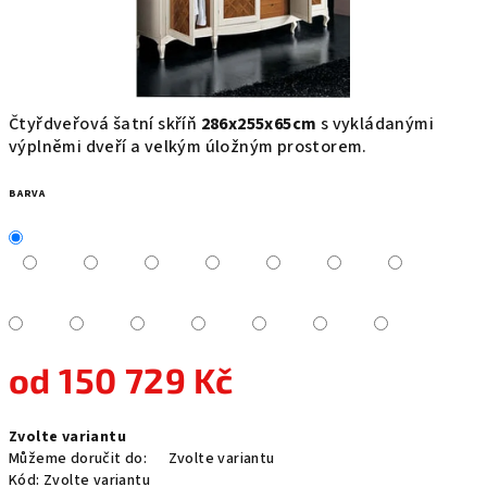
Čtyřdveřová šatní skříň
286x255x65cm
s vykládanými
výplněmi dveří a velkým úložným prostorem.
BARVA
od
150 729 Kč
Měrná
Zvolte variantu
cena:
Můžeme doručit do:
Zvolte variantu
Kód:
Zvolte variantu