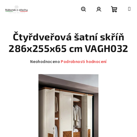
Přejít
na
obsah
Nákupní
Hledat
Přihlášení
Čtyřdveřová šatní skříň
košík
286x255x65 cm VAGH032
Průměrné
Neohodnoceno
Podrobnosti hodnocení
hodnocení
produktu
je
0,0
z
5
hvězdiček.