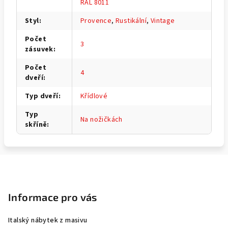
RAL 8011
Styl
:
Provence
,
Rustikální
,
Vintage
Počet
3
zásuvek
:
Počet
4
dveří
:
Typ dveří
:
Křídlové
Typ
Na nožičkách
skříně
:
Z
á
p
Informace pro vás
a
Italský nábytek z masivu
t