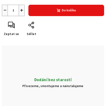
−
+
Do košíku
Zeptat se
Sdílet
Dodání bez starostí
Přivezeme, smontujeme a nainstalujeme