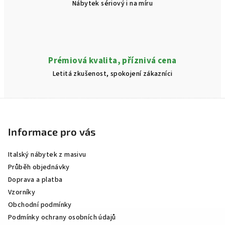
Nábytek sériový i na míru
Prémiová kvalita, příznivá cena
Letitá zkušenost, spokojení zákazníci
Z
á
p
Informace pro vás
a
Italský nábytek z masivu
t
Průběh objednávky
í
Doprava a platba
Vzorníky
Obchodní podmínky
Podmínky ochrany osobních údajů