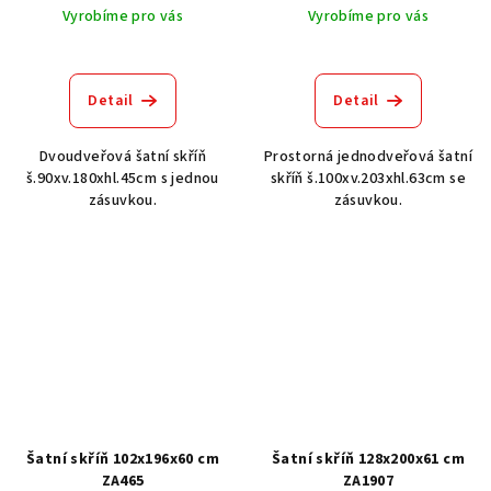
Vyrobíme pro vás
Vyrobíme pro vás
Průměrné
hodnocení
produktu
Detail
Detail
je
3,0
Dvoudveřová šatní skříň
Prostorná jednodveřová šatní
z
š.90xv.180xhl.45cm s jednou
skříň š.100xv.203xhl.63cm se
5
zásuvkou.
zásuvkou.
hvězdiček.
Šatní skříň 102x196x60 cm
Šatní skříň 128x200x61 cm
ZA465
ZA1907