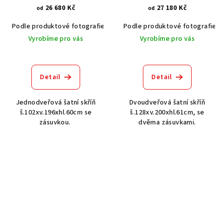
26 680 Kč
27 180 Kč
od
od
Podle produktové fotografie
Akát vintage BT1551
Podle produktové fotografie
Dub světlý
Vyrobíme pro vás
Vyrobíme pro vás
Detail
Detail
Jednodveřová šatní skříň
Dvoudveřová šatní skříň
š.102xv.196xhl.60cm se
š.128xv.200xhl.61cm, se
zásuvkou.
dvěma zásuvkami.