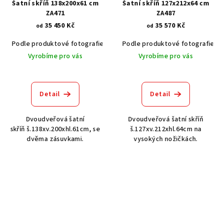
Šatní skříň 138x200x61 cm
Šatní skříň 127x212x64 cm
ZA471
ZA487
35 450 Kč
35 570 Kč
od
od
Podle produktové fotografie
Akát vintage BT1551
Podle produktové fotografie
Dub světlý
Vyrobíme pro vás
Vyrobíme pro vás
Detail
Detail
Dvoudveřová šatní
Dvoudveřová šatní skříň
skříň š.138xv.200xhl.61cm, se
š.127xv.212xhl.64cm na
dvěma zásuvkami.
vysokých nožičkách.