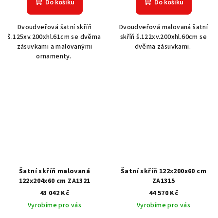
Do košíku
Do košíku
Dvoudveřová šatní skříň
Dvoudveřová malovaná šatní
š.125xv.200xhl.61cm se dvěma
skříň š.122xv.200xhl.60cm se
zásuvkami a malovanými
dvěma zásuvkami.
ornamenty.
Šatní skříň malovaná
Šatní skříň 122x200x60 cm
122x204x60 cm ZA1321
ZA1315
43 042 Kč
44 570 Kč
Vyrobíme pro vás
Vyrobíme pro vás