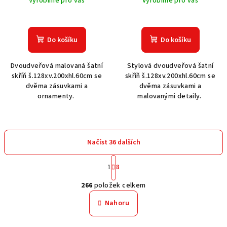
Vyrobíme pro vás
Vyrobíme pro vás
Do košíku
Do košíku
Dvoudveřová malovaná šatní
Stylová dvoudveřová šatní
skříň š.128xv.200xhl.60cm se
skříň š.128xv.200xhl.60cm se
dvěma zásuvkami a
dvěma zásuvkami a
ornamenty.
malovanými detaily.
Načíst 36 dalších
S
1
8
t
O
r
266
položek celkem
á
v
n
l
Nahoru
k
á
o
d
v