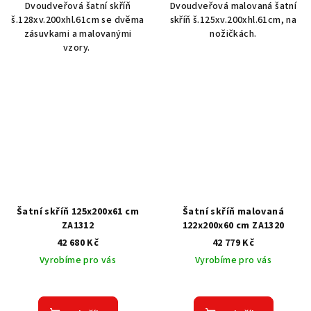
Dvoudveřová šatní skříň
Dvoudveřová malovaná šatní
š.128xv.200xhl.61cm se dvěma
skříň š.125xv.200xhl.61cm, na
zásuvkami a malovanými
nožičkách.
vzory.
Šatní skříň 125x200x61 cm
Šatní skříň malovaná
ZA1312
122x200x60 cm ZA1320
42 680 Kč
42 779 Kč
Vyrobíme pro vás
Vyrobíme pro vás