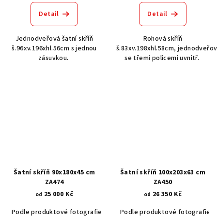
Detail
Detail
Jednodveřová šatní skříň
Rohová skříň
š.96xv.196xhl.56cm s jednou
š.83xv.198xhl.58cm, jednodveřov
zásuvkou.
se třemi policemi uvnitř.
Šatní skříň 90x180x45 cm
Šatní skříň 100x203x63 cm
ZA474
ZA450
25 000 Kč
26 350 Kč
od
od
Podle produktové fotografie
Akát vintage BT1551
Podle produktové fotografie
Dub světlý