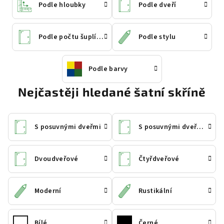
Podle hloubky
Podle dveří
Podle počtu šuplíků
Podle stylu
Podle barvy
Nejčastěji hledané šatní skříně
S posuvnými dveřmi
S posuvnými dveřmi a zrcadlem
Dvoudveřové
Čtyřdveřové
Moderní
Rustikální
Bílé
Černé