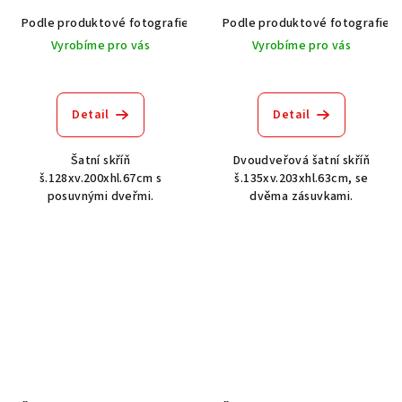
Podle produktové fotografie
Akát vintage BT1551
Podle produktové fotografie
Dub světlý
Vyrobíme pro vás
Vyrobíme pro vás
Detail
Detail
Šatní skříň
Dvoudveřová šatní skříň
š.128xv.200xhl.67cm s
š.135xv.203xhl.63cm, se
posuvnými dveřmi.
dvěma zásuvkami.