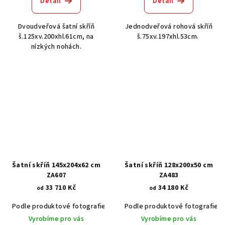
Detail
Detail
Dvoudveřová šatní skříň
Jednodveřová rohová skříň
š.125xv.200xhl.61cm, na
š.75xv.197xhl.53cm.
nízkých nohách.
Šatní skříň 145x204x62 cm
Šatní skříň 128x200x50 cm
ZA607
ZA483
33 710 Kč
34 180 Kč
od
od
Podle produktové fotografie
Akát vintage BT1551
Podle produktové fotografie
Dub světlý
Vyrobíme pro vás
Vyrobíme pro vás