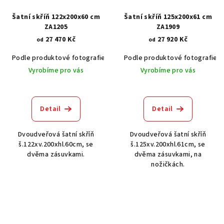
Šatní skříň 122x200x60 cm
Šatní skříň 125x200x61 cm
ZA1205
ZA1909
27 470 Kč
27 920 Kč
od
od
Podle produktové fotografie
Akát vintage BT1551
Podle produktové fotografie
Dub světlý
Vyrobíme pro vás
Vyrobíme pro vás
Detail
Detail
Dvoudveřová šatní skříň
Dvoudveřová šatní skříň
š.122xv.200xhl.60cm, se
š.125xv.200xhl.61cm, se
dvěma zásuvkami.
dvěma zásuvkami, na
nožičkách.