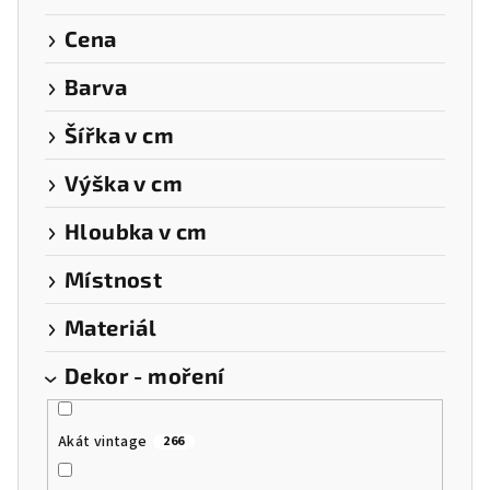
u
k
Cena
t
Barva
ů
Šířka v cm
Výška v cm
Hloubka v cm
Místnost
Materiál
Dekor - moření
Akát vintage
266