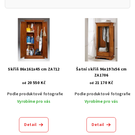
V
ý
p
i
s
p
r
Skříň 86x161x45 cm ZA712
Šatní skříň 96x197x56 cm
o
ZA1706
20 550 Kč
21 170 Kč
d
od
od
u
Podle produktové fotografie
Akát vintage BT1551
Podle produktové fotografie
Dub světlý
k
Vyrobíme pro vás
Vyrobíme pro vás
t
ů
Detail
Detail