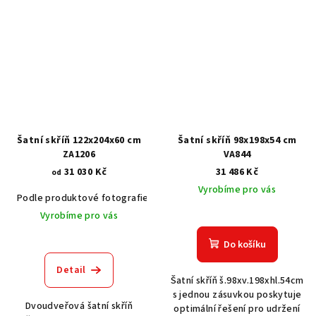
Šatní skříň 122x204x60 cm
Šatní skříň 98x198x54 cm
ZA1206
VA844
31 030 Kč
31 486 Kč
od
Vyrobíme pro vás
Podle produktové fotografie
Akát vintage BT1551
Dub světlý
Vyrobíme pro vás
Do košíku
Detail
Šatní skříň š.98xv.198xhl.54cm
s jednou zásuvkou poskytuje
Dvoudveřová šatní skříň
optimální řešení pro udržení