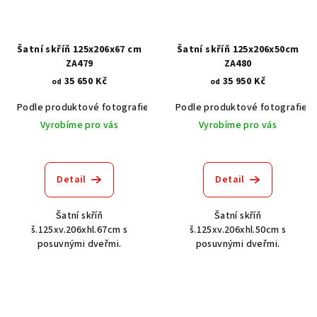
Šatní skříň 125x206x67 cm
Šatní skříň 125x206x50cm
ZA479
ZA480
35 650 Kč
35 950 Kč
od
od
Podle produktové fotografie
Akát vintage BT1551
Podle produktové fotografie
Dub světlý
Vyrobíme pro vás
Vyrobíme pro vás
Detail
Detail
Šatní skříň
Šatní skříň
š.125xv.206xhl.67cm s
š.125xv.206xhl.50cm s
posuvnými dveřmi.
posuvnými dveřmi.