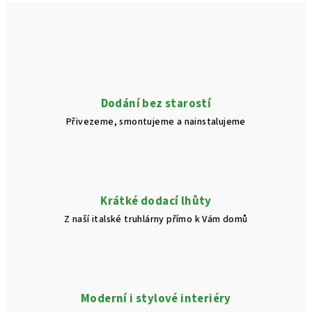
a
á
n
c
í
í
p
r
v
Dodání bez starostí
k
Přivezeme, smontujeme a nainstalujeme
y
v
ý
p
i
Krátké dodací lhůty
s
Z naší italské truhlárny přímo k Vám domů
u
Moderní i stylové interiéry