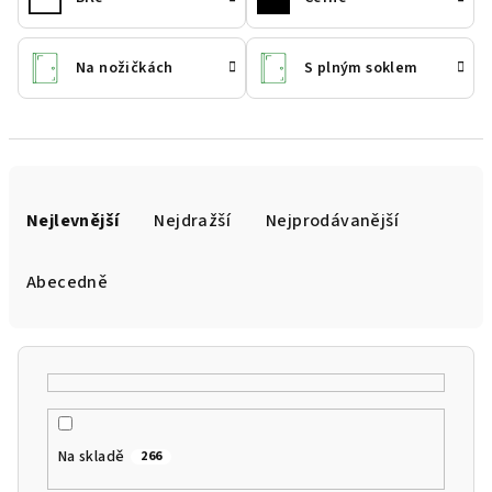
Na nožičkách
S plným soklem
Ř
a
Nejlevnější
Nejdražší
Nejprodávanější
z
e
Abecedně
n
í
p
r
o
Na skladě
266
d