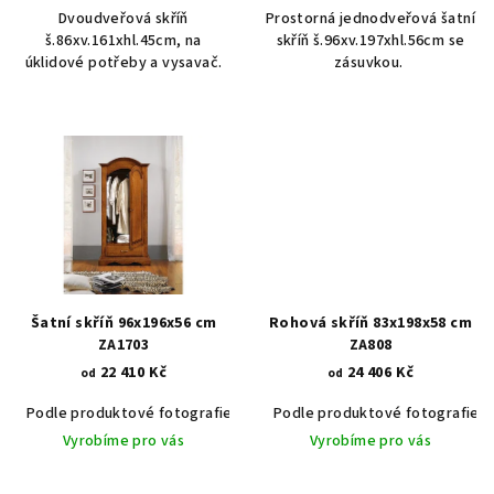
Dvoudveřová skříň
Prostorná jednodveřová šatní
š.86xv.161xhl.45cm, na
skříň š.96xv.197xhl.56cm se
úklidové potřeby a vysavač.
zásuvkou.
Šatní skříň 96x196x56 cm
Rohová skříň 83x198x58 cm
ZA1703
ZA808
22 410 Kč
24 406 Kč
od
od
Podle produktové fotografie
Akát vintage BT1551
Podle produktové fotografie
Dub světlý
Vyrobíme pro vás
Vyrobíme pro vás