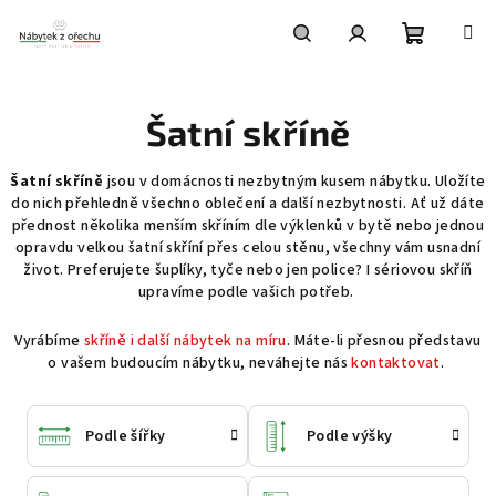
Přejít
na
obsah
Nákupní
Hledat
Přihlášení
Šatní skříně
košík
Šatní skříně
jsou v domácnosti nezbytným kusem nábytku. Uložíte
do nich přehledně všechno oblečení a další nezbytnosti. Ať už dáte
přednost několika menším skříním dle výklenků v bytě nebo jednou
opravdu velkou šatní skříní přes celou stěnu, všechny vám usnadní
život. Preferujete šuplíky, tyče nebo jen police? I sériovou skříň
upravíme podle vašich potřeb.
Vyrábíme
skříně i další nábytek na míru
. Máte-li přesnou představu
o vašem budoucím nábytku, neváhejte nás
kontaktovat
.
Podle šířky
Podle výšky