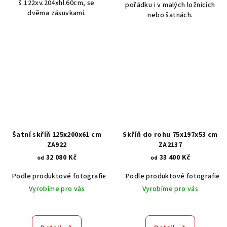
š.122xv.204xhl.60cm, se
pořádku i v malých ložnicích
dvěma zásuvkami.
nebo šatnách.
Šatní skříň 125x200x61 cm
Skříň do rohu 75x197x53 cm
ZA922
ZA2137
32 080 Kč
33 400 Kč
od
od
Podle produktové fotografie
Akát vintage BT1551
Podle produktové fotografie
Dub světlý
Vyrobíme pro vás
Vyrobíme pro vás