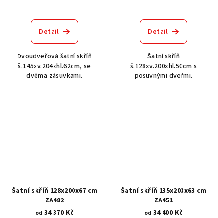
Detail
Detail
Dvoudveřová šatní skříň
Šatní skříň
š.145xv.204xhl.62cm, se
š.128xv.200xhl.50cm s
dvěma zásuvkami.
posuvnými dveřmi.
Šatní skříň 128x200x67 cm
Šatní skříň 135x203x63 cm
ZA482
ZA451
34 370 Kč
34 400 Kč
od
od