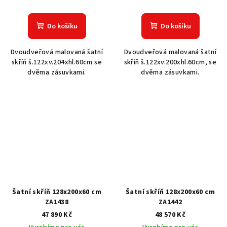
Do košíku
Do košíku
Dvoudveřová malovaná šatní
Dvoudveřová malovaná šatní
skříň š.122xv.204xhl.60cm se
skříň š.122xv.200xhl.60cm, se
dvěma zásuvkami.
dvěma zásuvkami.
Šatní skříň 128x200x60 cm
Šatní skříň 128x200x60 cm
ZA1438
ZA1442
47 890 Kč
48 570 Kč