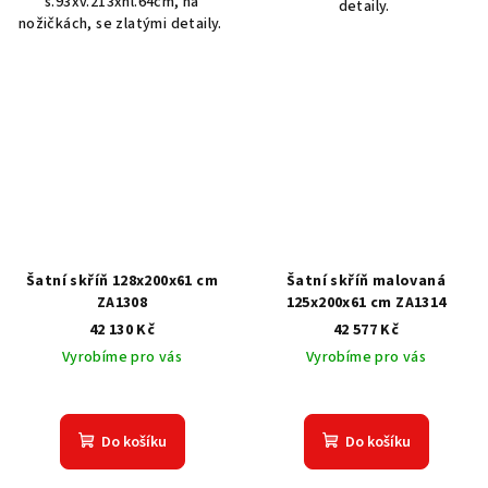
š.93xv.213xhl.64cm, na
detaily.
nožičkách, se zlatými detaily.
Šatní skříň 128x200x61 cm
Šatní skříň malovaná
ZA1308
125x200x61 cm ZA1314
42 130 Kč
42 577 Kč
Vyrobíme pro vás
Vyrobíme pro vás
Do košíku
Do košíku