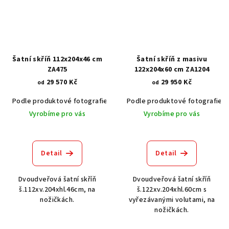
Šatní skříň 112x204x46 cm
Šatní skříň z masivu
ZA475
122x204x60 cm ZA1204
29 570 Kč
29 950 Kč
od
od
Podle produktové fotografie
Akát vintage BT1551
Podle produktové fotografie
Dub světlý
Vyrobíme pro vás
Vyrobíme pro vás
Detail
Detail
Dvoudveřová šatní skříň
Dvoudveřová šatní skříň
š.112xv.204xhl.46cm, na
š.122xv.204xhl.60cm s
nožičkách.
vyřezávanými volutami, na
nožičkách.