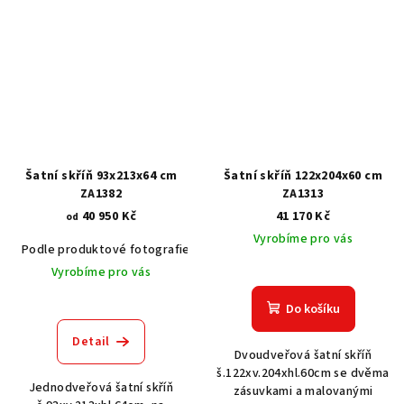
Šatní skříň 93x213x64 cm
Šatní skříň 122x204x60 cm
ZA1382
ZA1313
40 950 Kč
41 170 Kč
od
Vyrobíme pro vás
Podle produktové fotografie
Akát vintage BT1551
Dub světlý
Vyrobíme pro vás
Do košíku
Detail
Dvoudveřová šatní skříň
š.122xv.204xhl.60cm se dvěma
Jednodveřová šatní skříň
zásuvkami a malovanými