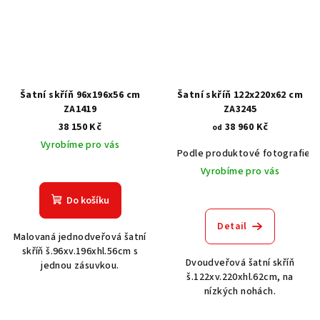
Šatní skříň 96x196x56 cm
Šatní skříň 122x220x62 cm
ZA1419
ZA3245
38 150 Kč
38 960 Kč
od
Vyrobíme pro vás
Podle produktové fotografie
Vyrobíme pro vás
Do košíku
Detail
Malovaná jednodveřová šatní
skříň š.96xv.196xhl.56cm s
Dvoudveřová šatní skříň
jednou zásuvkou.
š.122xv.220xhl.62cm, na
nízkých nohách.